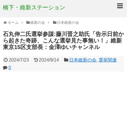
橋下・維新ステーション
ホーム
維新の会
日本維新の会
石丸伸二氏選挙参謀:藤川晋之助氏「告示日前か
ら起きた奇跡、こんな選挙見た事無い！」維新
東京15区支部長：金澤ゆいチャンネル
2024/7/23
2024/9/14
日本維新の会
,
選挙関連
0