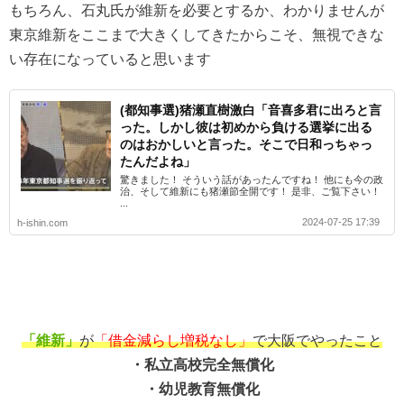
もちろん、石丸氏が維新を必要とするか、わかりませんが
東京維新をここまで大きくしてきたからこそ、無視できな
い存在になっていると思います
(都知事選)猪瀬直樹激白「音喜多君に出ろと言
った。しかし彼は初めから負ける選挙に出る
のはおかしいと言った。そこで日和っちゃっ
たんだよね」
驚きました！ そういう話があったんですね！ 他にも今の政
治、そして維新にも猪瀬節全開です！ 是非、ご覧下さい！
...
2024-07-25 17:39
h-ishin.com
「維新」
が
「借金減らし増税なし」
で大阪でやったこと
・私立高校完全無償化
・幼児教育無償化