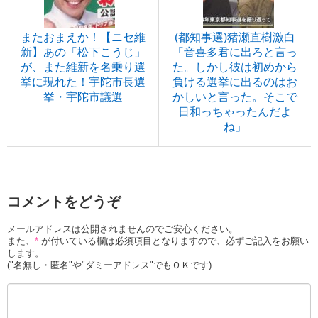
またおまえか！【ニセ維
(都知事選)猪瀬直樹激白
新】あの「松下こうじ」
「音喜多君に出ろと言っ
が、また維新を名乗り選
た。しかし彼は初めから
挙に現れた！宇陀市長選
負ける選挙に出るのはお
挙・宇陀市議選
かしいと言った。そこで
日和っちゃったんだよ
ね」
コメントをどうぞ
メールアドレスは公開されませんのでご安心ください。
また、
*
が付いている欄は必須項目となりますので、必ずご記入をお願い
します。
("名無し・匿名"や"ダミーアドレス"でもＯＫです)