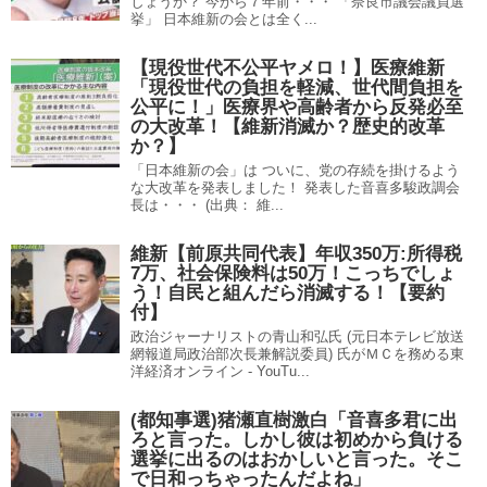
しょうか？ 今から７年前・・・ 「奈良市議会議員選
挙」 日本維新の会とは全く...
【現役世代不公平ヤメロ！】医療維新
「現役世代の負担を軽減、世代間負担を
公平に！」医療界や高齢者から反発必至
の大改革！【維新消滅か？歴史的改革
か？】
「日本維新の会」は ついに、党の存続を掛けるよう
な大改革を発表しました！ 発表した音喜多駿政調会
長は・・・ (出典： 維...
維新【前原共同代表】年収350万:所得税
7万、社会保険料は50万！こっちでしょ
う！自民と組んだら消滅する！【要約
付】
政治ジャーナリストの青山和弘氏 (元日本テレビ放送
網報道局政治部次長兼解説委員) 氏がＭＣを務める東
洋経済オンライン - YouTu...
(都知事選)猪瀬直樹激白「音喜多君に出
ろと言った。しかし彼は初めから負ける
選挙に出るのはおかしいと言った。そこ
で日和っちゃったんだよね」