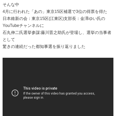
そんな中
4月に行われた「あの」東京15区補選で3位の得票を得た
日本維新の会：東京15区(江東区)支部長：金澤ゆい氏の
YouTubeチャンネルに
石丸伸二氏選挙参謀:藤川晋之助氏が登場し、選挙の当事者
として
驚きの連続だった都知事選を振り返りました