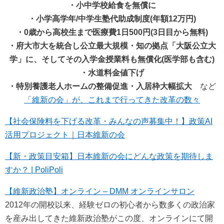
・小中学校給食を無償に
・小学高学年/中学生塾代助成制度(年額12万円)
・0歳から高校生まで医療費1日500円(3日目から無料)
・府大市大を統合し公立最大規模・知の拠点「大阪公立大
学」に、そしてその入学金授業料も無償化(医学部も含む)
・水道料金値下げ
・特別養護老人ホームの整備促進・入居枠大幅拡大
など
「維新の会」が、これまで行ってきた改革の数々
【社会保険料を下げる改革・みんなの声募集中！】政策AI
活用プロジェクト｜日本維新の会
【新・政策目安箱】日本維新の会にどんな政策を期待しま
すか？ | PoliPoli
【維新政治塾】オンライン – DMM オンラインサロン
2012年の開校以来、経験ゼロの初心者から数多くの政治家
を産み出してきた維新政治塾がこの度、オンラインにて開