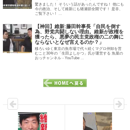
驚きました！ そういう話があったんですね！ 他にも
今の政治、そして維新にも猪瀬節全開です！ 是非、
ご覧下さい！ ...
【神回】維新:藤田幹事長「自民を倒す
為、野党共闘しない理由。維新が政権を
獲ったら、悪夢の民主党政権の二の舞に
ならないとなぜ言えるのか？」
移ろいゆく東京の魚市場で代々続くマグロ仲卸を営
むこと30年の「生田よしかつ」氏が運営する 魚屋の
おっチャンネル - YouTube ...