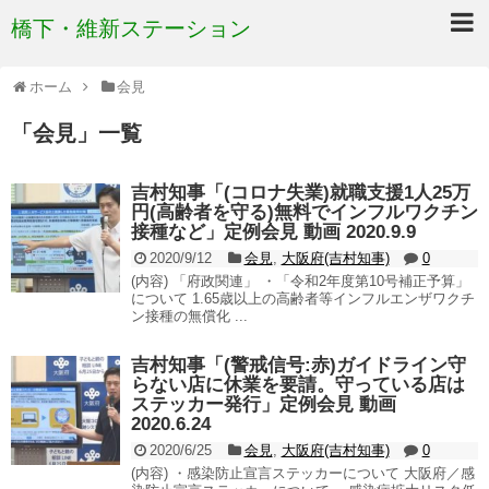
橋下・維新ステーション
ホーム
会見
「
会見
」
一覧
吉村知事「(コロナ失業)就職支援1人25万
円(高齢者を守る)無料でインフルワクチン
接種など」定例会見 動画 2020.9.9
2020/9/12
会見
,
大阪府(吉村知事)
0
(内容) 「府政関連」 ・「令和2年度第10号補正予算」
について 1.65歳以上の高齢者等インフルエンザワクチ
ン接種の無償化 ...
吉村知事「(警戒信号:赤)ガイドライン守
らない店に休業を要請。守っている店は
ステッカー発行」定例会見 動画
2020.6.24
2020/6/25
会見
,
大阪府(吉村知事)
0
(内容) ・感染防止宣言ステッカーについて 大阪府／感