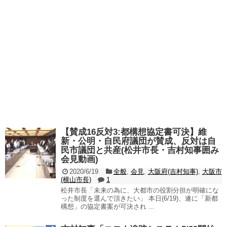
【賛成16反対3:都構想協定書可決】維
新・公明・自民府議団が賛成、反対は自
民市議団と共産(松井市長・吉村知事囲み
会見動画)
2020/6/19
全般
,
会見
,
大阪府(吉村知事)
,
大阪市
(横山市長)
1
松井市長「未来の為に、大都市の役割分担が明確にな
った制度を選んで頂きたい」 本日(6/19)、遂に「新都
構想」の協定書案が可決され ...