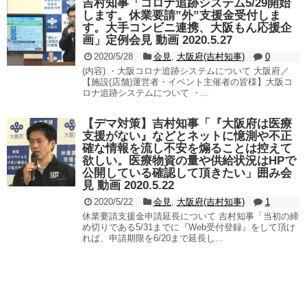
吉村知事「コロナ追跡システム5/29開始
します。休業要請”外”支援金受付しま
す。大手コンビニ連携、大阪もん応援企
画」定例会見 動画 2020.5.27
2020/5/28
会見
,
大阪府(吉村知事)
0
(内容) ・大阪コロナ追跡システムについて 大阪府／
【施設(店舗)運営者・イベント主催者の皆様】大阪コ
ロナ追跡システムについて ・...
【デマ対策】吉村知事「『大阪府は医療
支援がない』などとネットに憶測や不正
確な情報を流し不安を煽ることは控えて
欲しい。医療物資の量や供給状況はHPで
公開している確認して頂きたい」囲み会
見 動画 2020.5.22
2020/5/22
会見
,
大阪府(吉村知事)
1
休業要請支援金申請延長について 吉村知事「当初の締
め切りである5/31までに『Web受付登録』をして頂け
れば、申請期限を6/20まで延長し...