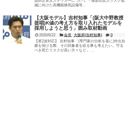
染防止宣言ステッカーについて ・感染症拡大リスク低
減に向けた高機能換気設備等...
【大阪モデル】吉村知事「(阪大中野教授
提唱)K値の考え方を取り入れたモデルを
採用しようと思う」囲み取材動画
2020/6/22
会見
,
大阪府(吉村知事)
0
【第2波対応】 吉村知事「(専門家の分析を基に)外出自
粛を掛ける際、その対象者を絞る事も考えたい。守る
べき死亡リスクが高い方々など」 ...