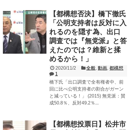
【都構想否決】橋下徹氏
「公明支持者は反対に入
れるのを隠す為、出口
調査では『無党派』と答
えたのでは？維新と揉
めるから！」
2020/11/2
全般
,
動画
,
都構想
1
橋下氏「出口調査で全有権者中、前
回に比べ公明支持者の割合がガーン
と減っている！」 (2015) 無党派：賛
成50.8％、反対49.2％...
【都構想投票日】松井市