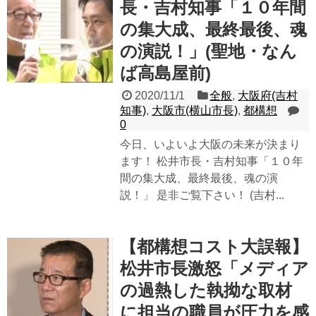
長・吉村知事「１０年間
の集大成、最終最後、魂
の演説！」(聖地・なん
ば高島屋前)
2020/11/1
全般
,
大阪府(吉村
知事)
,
大阪市(横山市長)
,
都構想
0
今日、いよいよ大阪の未来が決まり
ます！ 松井市長・吉村知事「１０年
間の集大成、最終最後、魂の演
説！」 是非ご覧下さい！ (吉村...
【都構想コスト大誤報】
松井市長激怒「メディア
の過熱した執拗な取材
に担当の職員が圧力を感