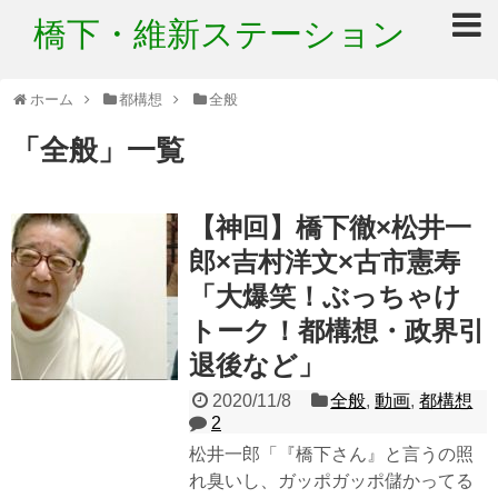
橋下・維新ステーション
ホーム
都構想
全般
「
全般
」
一覧
【神回】橋下徹×松井一
郎×吉村洋文×古市憲寿
「大爆笑！ぶっちゃけ
トーク！都構想・政界引
退後など」
2020/11/8
全般
,
動画
,
都構想
2
松井一郎「『橋下さん』と言うの照
れ臭いし、ガッポガッポ儲かってる