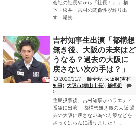
会社の社長やから『社長！』」 橋
下・松井・吉村の関係性が繰り出
す、爆笑...
吉村知事生出演「都構想
無き後、大阪の未来はど
うなる？過去の大阪に
戻さない次の手は？」
2020/11/7
全般
,
大阪府(吉村
知事)
,
大阪市(横山市長)
,
都構想
0
住民投票後、吉村知事がバラエティ
番組に出演！ 都構想無き後の大阪 過
去の大阪に戻さない為の方策などを
ざっくばらんに語りました！ ...