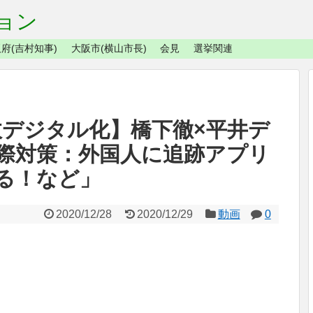
ョン
府(吉村知事)
大阪市(横山市長)
会見
選挙関連
政デジタル化】橋下徹×平井デ
際対策：外国人に追跡アプリ
る！など」
2020/12/28
2020/12/29
動画
0