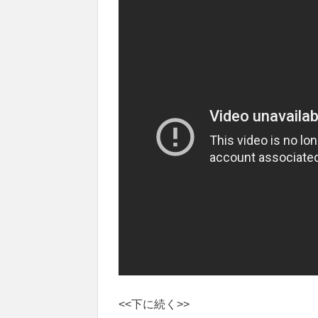
<<下に続く>>