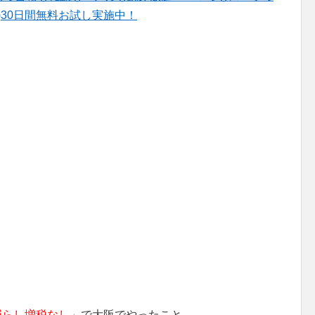
)30日間無料お試し実施中！
減らし増税なし」
で大阪でやったこと