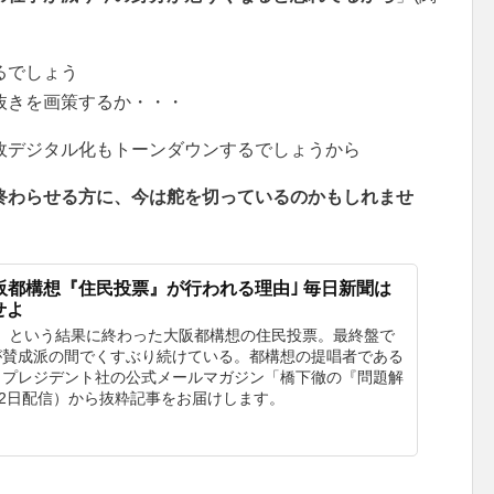
るでしょう
抜きを画策するか・・・
政デジタル化もトーンダウンするでしょうから
終わらせる方に、今は舵を切っているのかもしれませ
阪都構想『住民投票』が行われる理由｣ 毎日新聞は
せよ
否決」という結果に終わった大阪都構想の住民投票。最終盤で
が賛成派の間でくすぶり続けている。都構想の提唱者である
 プレジデント社の公式メールマガジン「橋下徹の『問題解
22日配信）から抜粋記事をお届けします。