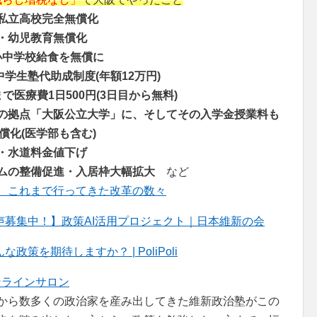
私立高校完全無償化
・幼児教育無償化
小中学校給食を無償に
中学生塾代助成制度(年額12万円)
で医療費1日500円(3日目から無料)
の拠点「大阪公立大学」に、そしてその入学金授業料も
償化(医学部も含む)
・水道料金値下げ
ムの整備促進・入居枠大幅拡大
など
、これまで行ってきた改革の数々
募集中！】政策AI活用プロジェクト｜日本維新の会
を期待しますか？ | PoliPoli
ンラインサロン
者から数多くの政治家を産み出してきた維新政治塾がこの