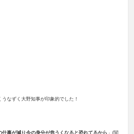
くうなずく大野知事が印象的でした！
の仕事が減り今の身分が危うくなると恐れてるから
」(関