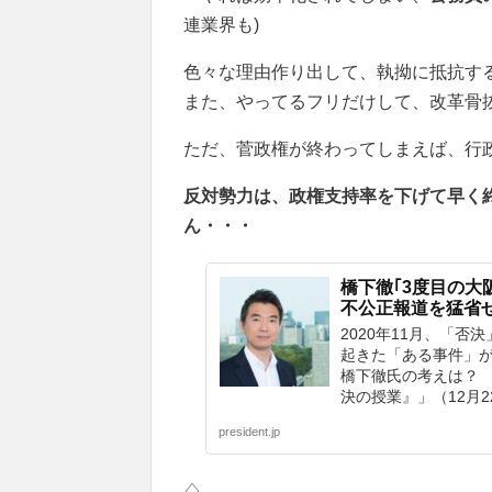
連業界も)
色々な理由作り出して、執拗に抵抗す
また、やってるフリだけして、改革骨
ただ、菅政権が終わってしまえば、行
反対勢力は、政権支持率を下げて早く
ん・・・
橋下徹｢3度目の大
不公正報道を猛省
2020年11月、「
起きた「ある事件」
橋下徹氏の考えは？
決の授業』」（12月
president.jp
♢