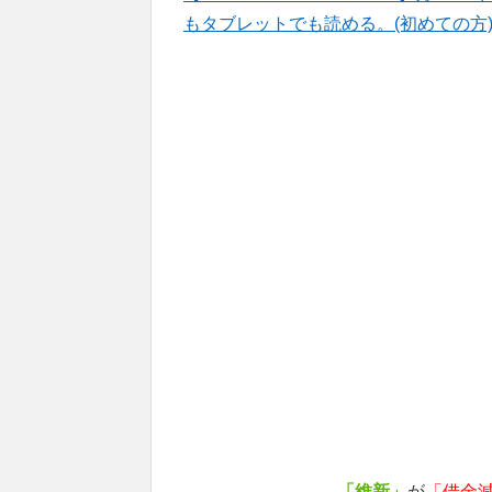
もタブレットでも読める。(初めての方
「維新」
が
「借金