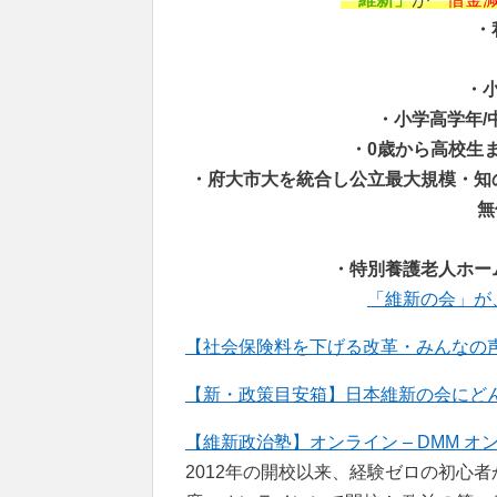
・
・
・小学高学年/
・0歳から高校生ま
・府大市大を統合し公立最大規模・知
無
・特別養護老人ホー
「維新の会」が
【社会保険料を下げる改革・みんなの声
【新・政策目安箱】日本維新の会にどんな政策
【維新政治塾】オンライン – DMM オ
2012年の開校以来、経験ゼロの初心