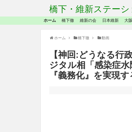
橋下・維新ステーシ
ホーム
橋下徹
維新の会
日本維新
大阪
ホーム
橋下徹
動画
【神回:どうなる行
ジタル相「感染症水
『義務化』を実現す