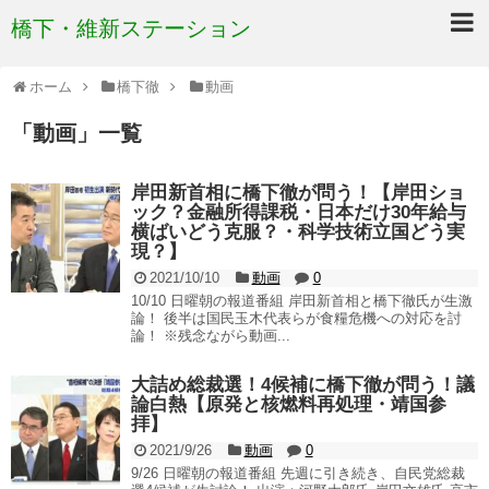
橋下・維新ステーション
ホーム
橋下徹
動画
「
動画
」
一覧
岸田新首相に橋下徹が問う！【岸田ショ
ック？金融所得課税・日本だけ30年給与
横ばいどう克服？・科学技術立国どう実
現？】
2021/10/10
動画
0
10/10 日曜朝の報道番組 岸田新首相と橋下徹氏が生激
論！ 後半は国民玉木代表らが食糧危機への対応を討
論！ ※残念ながら動画...
大詰め総裁選！4候補に橋下徹が問う！議
論白熱【原発と核燃料再処理・靖国参
拝】
2021/9/26
動画
0
9/26 日曜朝の報道番組 先週に引き続き、自民党総裁