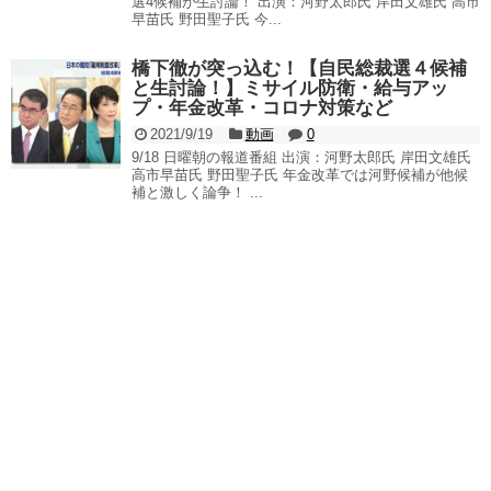
選4候補が生討論！ 出演：河野太郎氏 岸田文雄氏 高市
早苗氏 野田聖子氏 今...
橋下徹が突っ込む！【自民総裁選４候補
と生討論！】ミサイル防衛・給与アッ
プ・年金改革・コロナ対策など
2021/9/19
動画
0
9/18 日曜朝の報道番組 出演：河野太郎氏 岸田文雄氏
高市早苗氏 野田聖子氏 年金改革では河野候補が他候
補と激しく論争！ ...