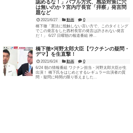
認めるな！」バブル方式、感染対策に穴
は無いのか？宮内庁長官「拝察」発言問
題など
2021/6/27
動画
0
橋下徹「憲法に抵触しない言い方で、このタイミング
でこの発言をした西村長官の発言は許されない発言
だ！」 6/27 日曜朝の報道番組 神...
橋下徹×河野太郎大臣【ワクチンの疑問・
デマ】を生直撃！
2021/6/24
動画
0
6/24 朝の情報番組 ワクチン担当・河野太郎大臣が生
出演！ 橋下氏をはじめとするレギュラー出演者の質
問・疑問に時間の限り答えました...