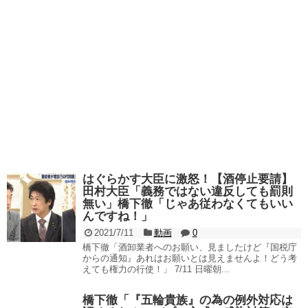
はぐらかす大臣に激怒！【酒停止要請】
田村大臣「義務ではない違反しても罰則
無い」橋下徹「じゃあ従わなくてもいい
んですね！」
2021/7/11
動画
0
橋下徹「酒卸業者へのお願い、見ましたけど『国税庁
からの通知』あれはお願いとは見えませんよ！どう考
えても権力の行使！」 7/11 日曜朝...
橋下徹「『五輪貴族』の為の例外対応は