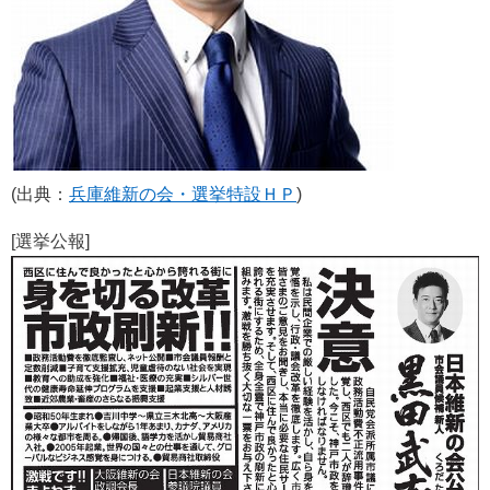
(出典：
兵庫維新の会・選挙特設ＨＰ
)
[選挙公報]