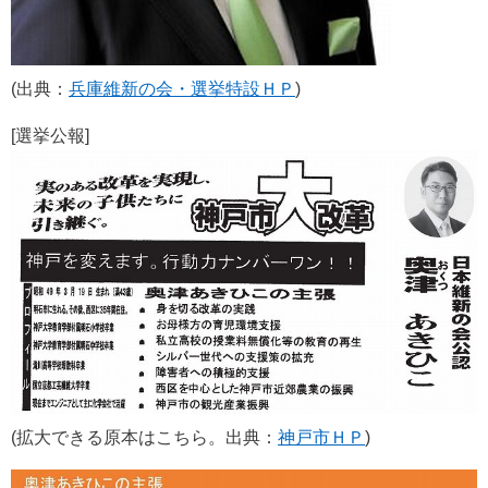
(出典：
兵庫維新の会・選挙特設ＨＰ
)
[選挙公報]
(拡大できる原本はこちら。出典：
神戸市ＨＰ
)