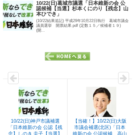
10/22(日)葛城市議選「日本維新の会 公
認候補【当選】杉本くにのり【残念】山
本ひでき」
(10/22結果追記) 平成29年10月22日執行 葛城市議会
議員選挙 開票結果.pdf (定数１５／候補者１９)
(開...
10/22(日)神戸市議補選
【当確！】10/22(日)大阪
「日本維新の会 公認【残
市議会補選(北区)「日本
念】しのき 圭子【当選】
維新の会 公認候補 高山