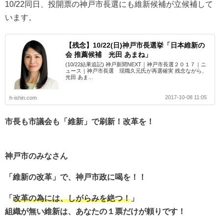
10/22同日、投開票の神戸市長選にも維新候補が立候補して
います。
【残念】10/22(日)神戸市長選挙「日本維新の
会 推薦候補 光田 あまね」
(10/22結果追記) 神戸新聞NEXT｜神戸市長選２０１７｜ニ
ュース｜神戸市長選 現職久元氏が再選確実 残念ながら、
光田 あま...
2017-10-08 11:05
h-ishin.com
市長も市議会も「維新」で刷新！改革を！
神戸市のみなさん
「維新の改革」で、神戸市政に喝を！！
「
改革の為には、しがらみを絶つ！
」
組織が無い維新は、あなたの１票だけが頼りです！