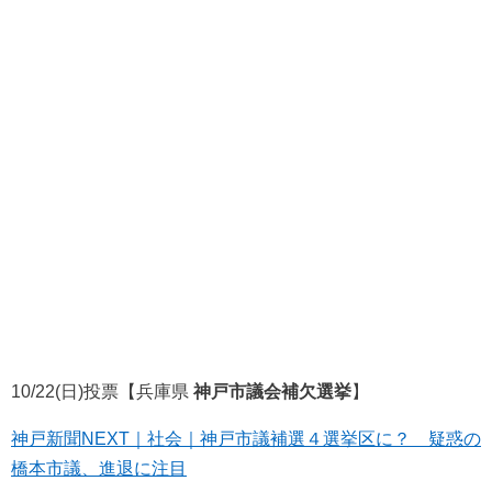
10/22(日)投票【兵庫県
神戸市議会補欠選挙
】
神戸新聞NEXT｜社会｜神戸市議補選４選挙区に？ 疑惑の
橋本市議、進退に注目