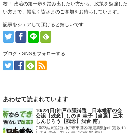
校！ 政治の第一歩を踏み出したい方から、政策を勉強した
い方まで、幅広く皆さまのご参加をお待ちしています。
記事をシェアして頂けると嬉しいです
ブログ・SNSをフォローする
あわせて読まれています
10/22(日)神戸市議補選「日本維新の会
公認【残念】しのき 圭子【当選】三木
しんじろう【残念】浅倉 南」
(10/23結果追記) 神戸市東灘区(確定票数)pdf (定数１)
しのき 圭子 21,779票(２位落選) 善戦し...