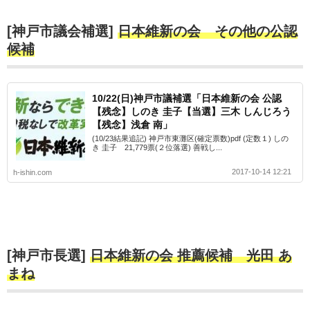
[神戸市議会補選]
日本維新の会 その他の公認
候補
10/22(日)神戸市議補選「日本維新の会 公認
【残念】しのき 圭子【当選】三木 しんじろう
【残念】浅倉 南」
(10/23結果追記) 神戸市東灘区(確定票数)pdf (定数１) しの
き 圭子 21,779票(２位落選) 善戦し...
2017-10-14 12:21
h-ishin.com
[神戸市長選]
日本維新の会 推薦候補 光田 あ
まね