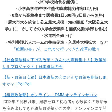
・小中学校給食を無償に
・小学高学年/中学生塾代助成制度(年額12万円)
・0歳から高校生まで医療費1日500円(3日目から無料)
・府大市大を統合し公立最大規模・知の拠点「大阪公立大
学」に、そしてその入学金授業料も無償化(医学部も含む)
・水道料金値下げ
・特別養護老人ホームの整備促進・入居枠大幅拡大
など
「維新の会」が、これまで行ってきた改革の数々
【社会保険料を下げる改革・みんなの声募集中！】政策AI
活用プロジェクト｜日本維新の会
【新・政策目安箱】日本維新の会にどんな政策を期待しま
すか？ | PoliPoli
【維新政治塾】オンライン – DMM オンラインサロン
2012年の開校以来、経験ゼロの初心者から数多くの政治家
を産み出してきた維新政治塾がこの度、オンラインにて開