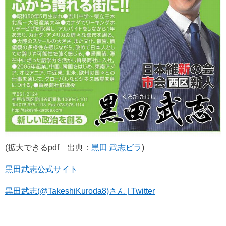
(拡大できるpdf 出典：
黒田 武志ビラ
)
黒田武志公式サイト
黒田武志(@TakeshiKuroda8)さん | Twitter