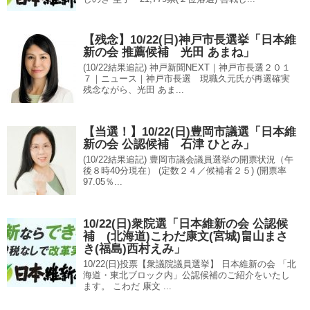
【残念】10/22(日)神戸市長選挙「日本維
新の会 推薦候補 光田 あまね」
(10/22結果追記) 神戸新聞NEXT｜神戸市長選２０１
７｜ニュース｜神戸市長選 現職久元氏が再選確実
残念ながら、光田 あま...
【当選！】10/22(日)豊岡市議選「日本維
新の会 公認候補 石津 ひとみ」
(10/22結果追記) 豊岡市議会議員選挙の開票状況（午
後８時40分現在） (定数２４／候補者２５) (開票率
97.05％...
10/22(日)衆院選「日本維新の会 公認候
補 (北海道)こわだ康文(宮城)畠山まさ
き(福島)西村えみ」
10/22(日)投票【衆議院議員選挙】 日本維新の会 「北
海道・東北ブロック内」公認候補のご紹介をいたし
ます。 こわだ 康文 ...