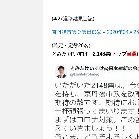
(4/27選挙結果追記)
京丹後市議会議員選挙 – 2020年04月2
(確定・定数20名)
とみた けいすけ 2,148票(トップ
当選
)