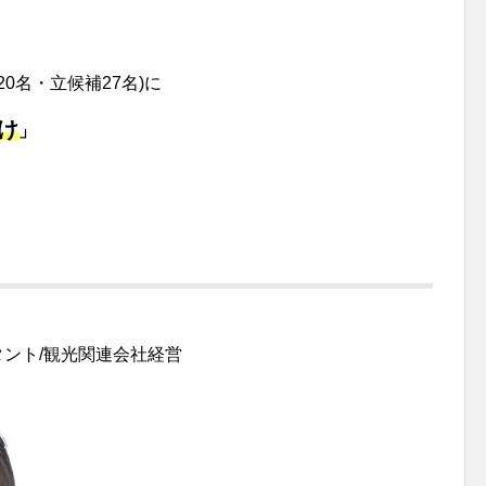
20名・立候補27名)に
け
」
タント/観光関連会社経営