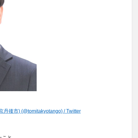
tomitakyotango) / Twitter
たこと