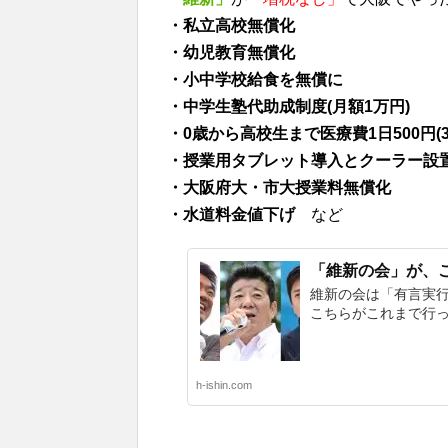
・私立高校無償化
・幼児教育無償化
・小中学校給食を無償に
・中学生塾代助成制度(月額1万円)
・0歳から高校生まで医療費1日500円(
・授業用タブレット導入とクーラー設
・大阪府大・市大授業料無償化
・水道料金値下げ
など
「維新の会」が、
維新の会は「有言実行
こちらがこれまで行っ
h-ishin.com