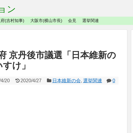
ョン
府(吉村知事)
大阪市(横山市長)
会見
選挙関連
府 京丹後市議選「日本維新の
いすけ」
/4/20
2020/4/27
日本維新の会
,
選挙関連
0