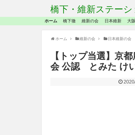
橋下・維新ステーシ
ホーム
橋下徹
維新の会
日本維新
大阪
ホーム
維新の会
日本維新の会
【トップ当選】京都
会 公認 とみた け
2020