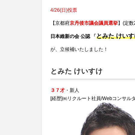
4/26(日)投票
【京都府
京丹後市議会議員選挙
】(定数
とみた けいす
日本維新の会 公認 「
が、立候補いたしました！
とみた けいすけ
３７才
・新人
[経歴]㈱リクルート社員/Webコンサル