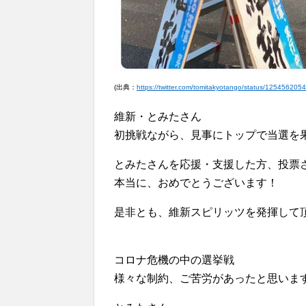
(出典：
https://twitter.com/tomitakyotango/status/12545620
維新・とみたさん
初挑戦ながら、見事にトップで当選を
とみたさんを応援・支援した方、投票
本当に、おめでとうございます！
是非とも、維新スピリッツを発揮して
コロナ危機の中の選挙戦
様々な制約、ご苦労があったと思いま