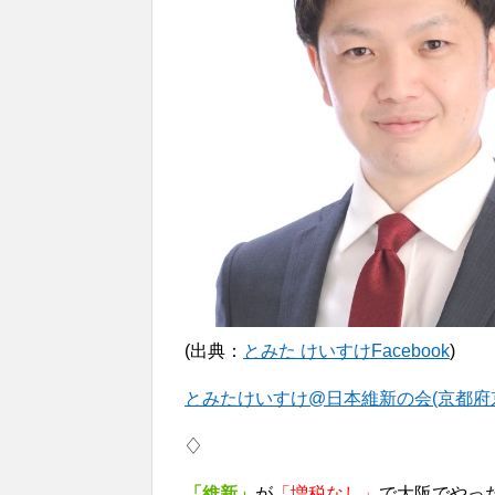
(出典：
とみた けいすけFacebook
)
とみたけいすけ@日本維新の会(京都府京丹後市) (@
♢
「維新」
が
「増税なし」
で大阪でやっ