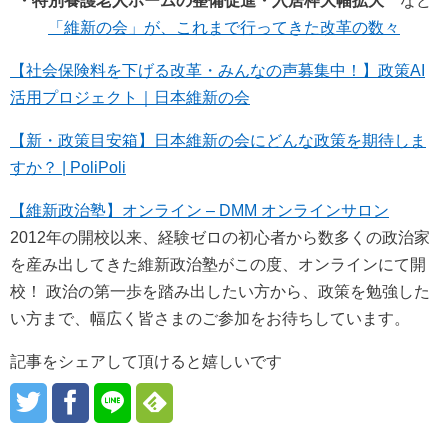
・特別養護老人ホームの整備促進・入居枠大幅拡大
など
「維新の会」が、これまで行ってきた改革の数々
【社会保険料を下げる改革・みんなの声募集中！】政策AI
活用プロジェクト｜日本維新の会
【新・政策目安箱】日本維新の会にどんな政策を期待しま
すか？ | PoliPoli
【維新政治塾】オンライン – DMM オンラインサロン
2012年の開校以来、経験ゼロの初心者から数多くの政治家
を産み出してきた維新政治塾がこの度、オンラインにて開
校！ 政治の第一歩を踏み出したい方から、政策を勉強した
い方まで、幅広く皆さまのご参加をお待ちしています。
記事をシェアして頂けると嬉しいです