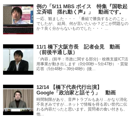
例の「5/11 MBS ボイス 特集『国歌起
立斉唱 揺れ動く声』」 動画です。
一応、観ました・・・ 「番組で勝負するとのこと」
でしたが、 結局、何が言いたいか？どこが問題なの
か？良く分からないものでした・・・ ...
11/1 橋下大阪市長 記者会見 動画
（前後半通し版）
「内容」(前半：市政に関する部分)・校務支援ICT活
用事業が動き出します（0分00秒～5分47秒）・質疑
応答（5分48秒～39分48秒）(後...
12/14 【橋下代表代行出演】
Google「政治家と話そう」 動画
時間制限があり、音声トラブルもあり…かなり消化
不良ぎみですが…ネットで情報を得る若い世代に伝
わる内容だったと思います。質問者の食い付きも、
他...