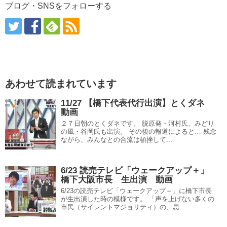
ブログ・SNSをフォローする
あわせて読まれています
11/27 【橋下代表代行出演】とくダネ
動画
２７日朝のとくダネです。 脱原発・河村氏、みどり
の風・谷岡氏も出演。 その後の報道によると… 残念
ながら、みんなとの合流は頓挫して...
6/23 読売テレビ「ウェークアップ＋」
橋下大阪市長 生出演 動画
6/23の読売テレビ「ウェークアップ＋」に橋下市長
が生出演した時の模様です。 「声を上げない多くの
市民（サイレントマジョリティ）の、思...