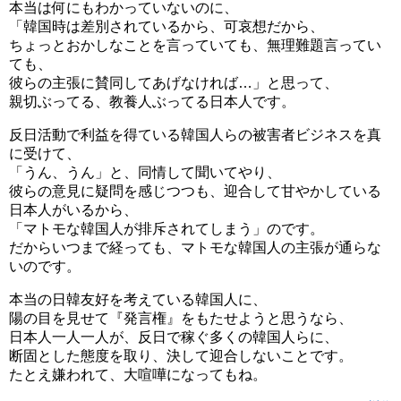
本当は何にもわかっていないのに、
「韓国時は差別されているから、可哀想だから、
ちょっとおかしなことを言っていても、無理難題言ってい
ても、
彼らの主張に賛同してあげなければ…」と思って、
親切ぶってる、教養人ぶってる日本人です。
反日活動で利益を得ている韓国人らの被害者ビジネスを真
に受けて、
「うん、うん」と、同情して聞いてやり、
彼らの意見に疑問を感じつつも、迎合して甘やかしている
日本人がいるから、
「マトモな韓国人が排斥されてしまう」のです。
だからいつまで経っても、マトモな韓国人の主張が通らな
いのです。
本当の日韓友好を考えている韓国人に、
陽の目を見せて『発言権』をもたせようと思うなら、
日本人一人一人が、反日で稼ぐ多くの韓国人らに、
断固とした態度を取り、決して迎合しないことです。
たとえ嫌われて、大喧嘩になってもね。