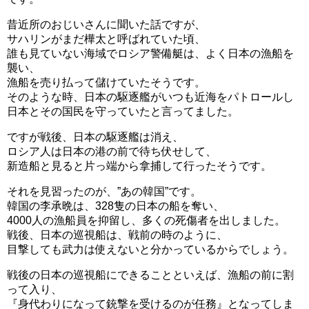
昔近所のおじいさんに聞いた話ですが、
サハリンがまだ樺太と呼ばれていた頃、
誰も見ていない海域でロシア警備艇は、よく日本の漁船を
襲い、
漁船を売り払って儲けていたそうです。
そのような時、日本の駆逐艦がいつも近海をパトロールし
日本とその国民を守っていたと言ってました。
ですが戦後、日本の駆逐艦は消え、
ロシア人は日本の港の前で待ち伏せして、
新造船と見ると片っ端から拿捕して行ったそうです。
それを見習ったのが、”あの韓国”です。
韓国の李承晩は、328隻の日本の船を奪い、
4000人の漁船員を抑留し、多くの死傷者を出しました。
戦後、日本の巡視船は、戦前の時のように、
目撃しても武力は使えないと分かっているからでしょう。
戦後の日本の巡視船にできることといえば、漁船の前に割
って入り、
『身代わりになって銃撃を受けるのが任務』となってしま