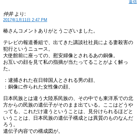
返信
仲井
より:
2017年1月11日 2:47 PM
椿さんコメントありがとうございました。
テレビの報道番組で、出てきた講談社社員による妻殺害の
犯行というニュース。
大使館前に座っての、慰安婦像とされるあの銅像。
お互いの顔を見て私の指摘が当たってることがよく解っ
た。
：逮捕された在日韓国人とされる男の顔、
：銅像に作られた女性像の顔、
日本民族とは違う大陸系民族の、その中でも東洋系での北
方からの民族の遺伝子がそのまま出ている。ここはどうや
っても、これだけ違うということは、見分けられるほどと
いうことは、日本民族の遺伝子構成とは異質のものなんだ
ろう。
遺伝子内容での構成図が。