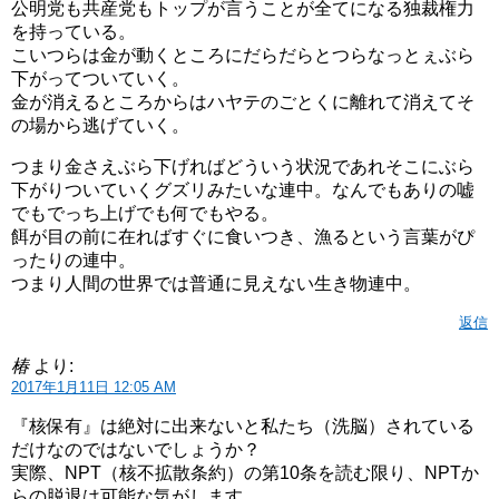
公明党も共産党もトップが言うことが全てになる独裁権力
を持っている。
こいつらは金が動くところにだらだらとつらなっとぇぶら
下がってついていく。
金が消えるところからはハヤテのごとくに離れて消えてそ
の場から逃げていく。
つまり金さえぶら下げればどういう状況であれそこにぶら
下がりついていくグズリみたいな連中。なんでもありの嘘
でもでっち上げでも何でもやる。
餌が目の前に在ればすぐに食いつき、漁るという言葉がぴ
ったりの連中。
つまり人間の世界では普通に見えない生き物連中。
返信
椿
より:
2017年1月11日 12:05 AM
『核保有』は絶対に出来ないと私たち（洗脳）されている
だけなのではないでしょうか？
実際、NPT（核不拡散条約）の第10条を読む限り、NPTか
らの脱退は可能な気がします。