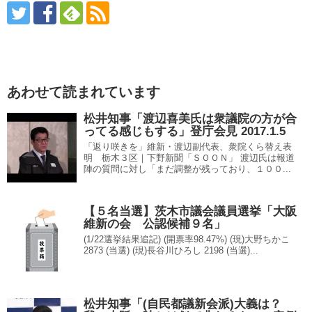
あわせて読まれています
松井知事「渡辺喜美氏は衆議院の方が合
ってる感じもする」登庁会見 2017.1.5
「返り咲きを」維新・渡辺副代表、衆院くら替え表
明 栃木３区｜下野新聞「ＳＯＯＮ」 渡辺氏は報道
陣の質問に対し「まだ調整が残っており、１００...
【５名当選】茨木市議会議員選挙「大阪
維新の会 公認候補９名」
(1/22選挙結果追記) (開票率98.47%) (現)大野ちかこ
2873 (当選) (現)長谷川ひろし 2198 (当選)...
松井知事「(自民都議新会派)大義は？