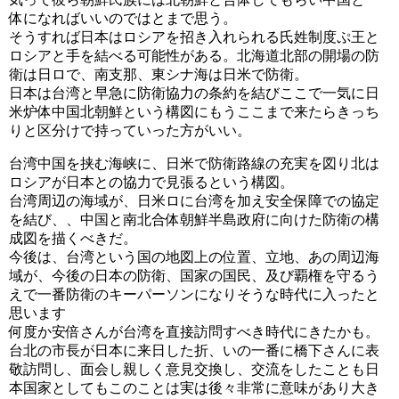
体になればいいのではとまで思う。
そうすれば日本はロシアを招き入れられる氏姓制度ぷ王と
ロシアと手を結べる可能性がある。北海道北部の開場の防
衛は日ロで、南支那、東シナ海は日米で防衛。
日本は台湾と早急に防衛協力の条約を結びここで一気に日
米炉体中国北朝鮮という構図にもうここまで来たらきっち
りと区分けで持っていった方がいい。
台湾中国を挟む海峡に、日米で防衛路線の充実を図り北は
ロシアが日本との協力で見張るという構図。
台湾周辺の海域が、日米ロに台湾を加え安全保障での協定
を結び、、中国と南北合体朝鮮半島政府に向けた防衛の構
成図を描くべきだ。
今後は、台湾という国の地図上の位置、立地、あの周辺海
域が、今後の日本の防衛、国家の国民、及び覇権を守るう
えで一番防衛のキーパーソンになりそうな時代に入ったと
思います
何度か安倍さんが台湾を直接訪問すべき時代にきたかも。
台北の市長が日本に来日した折、いの一番に橋下さんに表
敬訪問し、面会し親しく意見交換し、交流をしたことも日
本国家としてもこのことは実は後々非常に意味があり大き