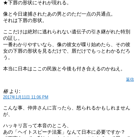
★下唇の形状にそれが現れる。
像と今日逮捕されたあの男とのただ一点の共通点。
それは下唇の形状。
ここだけは絶対に逃れられない遺伝子の引き継がれた特別
の証し。
一番わかりやすいなら、像の彼女が喋り始めたら、その彼
女の下唇の形状を見るだけで、唇だけでもっとわかるだろ
う。
本当に日本はここの民族と今後も付き合えるのかねえ。
返信
椿
より:
2017年1月11日 11:06 PM
こんな事、仲井さんに言ったら、怒られるかもしれません
が、
ハッキリ言って本音のところ、
あの「ヘイトスピーチ法案」なんて日本に必要ですか？