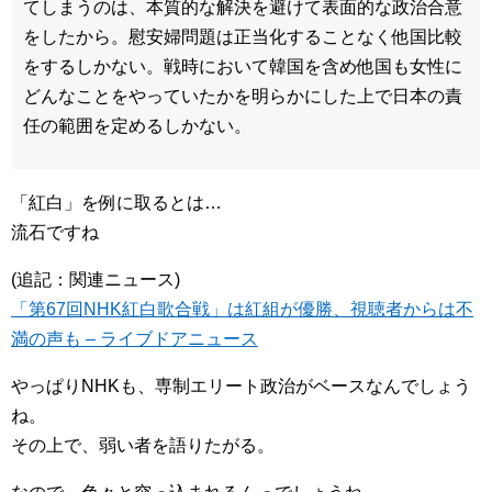
てしまうのは、本質的な解決を避けて表面的な政治合意
をしたから。慰安婦問題は正当化することなく他国比較
をするしかない。戦時において韓国を含め他国も女性に
どんなことをやっていたかを明らかにした上で日本の責
任の範囲を定めるしかない。
「紅白」を例に取るとは…
流石ですね
(追記：関連ニュース)
「第67回NHK紅白歌合戦」は紅組が優勝、視聴者からは不
満の声も – ライブドアニュース
やっぱりNHKも、専制エリート政治がベースなんでしょう
ね。
その上で、弱い者を語りたがる。