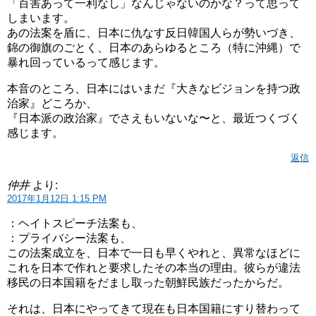
「百害あって一利なし」なんじゃないのかな？って思って
しまいます。
あの法案を盾に、日本に仇なす反日韓国人らが勢いづき、
錦の御旗のごとく、日本のあらゆるところ（特に沖縄）で
暴れ回っているって感じます。
本音のところ、日本にはいまだ『大きなビジョンを持つ政
治家』どころか、
『日本派の政治家』でさえもいないな〜と、最近つくづく
感じます。
返信
仲井
より:
2017年1月12日 1:15 PM
：ヘイトスピーチ法案も、
：プライバシー法案も、
この法案成立を、日本で一日も早くやれと、異常なほどに
これを日本で作れと要求したその本当の理由。彼らが違法
移民の日本国籍をだまし取った朝鮮民族だったからだ。
それは、日本にやってきて現在も日本国籍にすり替わって