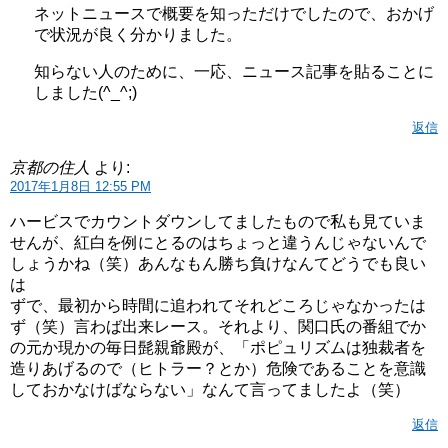
ネットニュースで概要を知っただけでしたので、おかげ
で状況が良く分かりました。
知らない人のために、一応、ニュース記事を貼ることに
しました(^_^;)
返信
京都の住人
より:
2017年1月8日 12:55 PM
ハービスでカウントダウンしてましたもので私も見ていま
せんが、紅白を例にとるのはちょっと違うんじゃないんで
しょうかね（笑）あんなもん勝ち負けなんてどうでも良い
は
ずで、最初から時間に追われてそれどころじゃなかったは
ず（笑）言わば出来レース。それより、関口氏の番組でか
の元か現かの毎日髭親爺殿が、「ポピュリズムは独裁者を
造りあげるので（ヒトラー？とか）危険であることを意識
しておかなけばならない」なんて言ってましたよ（笑）
返信