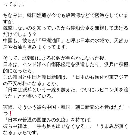
ってます。
ちなみに、韓国漁船が今でも駿河湾などで密漁をしていま
すが、
銃撃しないのを知っているから停船命令を無視して逃げる
だけでしょう？
中国も、彼らが「平湖油田」と呼ぶ日本の水域で、天然ガ
スや石油を盗みまくってます。
そして、北朝鮮による拉致が明らかになった後、
日本は、インド洋へ自衛隊鑑定を派遣したり、派兵に積極
的になったら、
この韓国と中国と朝日新聞は、「日本の右傾化が東アジア
の不安材料になる」とか、
「日本は派兵という一線を越えた。ついにルビコン川を渡
った」とか書いている。
実際、そういう彼ら中国・韓国・朝日新聞の本音はただ一
つ
『日本が普通の国並みの免疫』を持てば、
彼ら中韓は、「手も足も出せなくなる」、「うまみが無く
なる」からです。