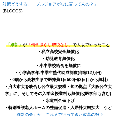
対策どうする」「ブルジョアがなに言ってんの？」
(BLOGOS)
「維新」
が
「借金減らし増税なし」
で大阪でやったこと
・私立高校完全無償化
・幼児教育無償化
・小中学校給食を無償に
・小学高学年/中学生塾代助成制度(年額12万円)
・0歳から高校生まで医療費1日500円(3日目から無料)
・府大市大を統合し公立最大規模・知の拠点「大阪公立大
学」に、そしてその入学金授業料も無償化(医学部も含む)
・水道料金値下げ
・特別養護老人ホームの整備促進・入居枠大幅拡大
など
「維新の会」が、これまで行ってきた改革の数々