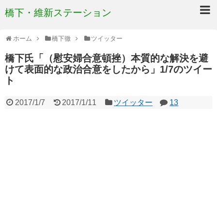
橋下・維新ステーション
ホーム
橋下徹
ツイッター
橋下氏「（慰安婦合意頓挫）本質的な解決を避
けて表面的な政治合意をしたから」1/7のツイー
ト
2017/1/7
2017/1/11
ツイッター
13