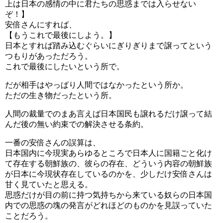
上は日本の感情の中に君たちの思惑までは入らせない
ぞ！】
安倍さんにすれば、
【もうこれで最後にしよう。】
日本とすれば踏み込むぐらいにぎりぎりまで譲ってという
つもりがあっただろう。
これで最後にしたいという所で。
だが相手はやっぱり人間ではなかったという所か。
ただの生き物だったという所。
人間の裁量でのまあ言えば日本国民も譲れるだけ譲って結
んだ後の無い約束での解決させる条約。
一番の安倍さんの誤算は、
日本国内に今現実あらゆるところで日本人に国籍ごと化け
て存在する朝鮮族の、彼らの存在、どういう内容の朝鮮族
が日本に今現状存在しているのかを、少しだけ安倍さんは
甘く見ていたと思える。
思惑だけが目の前に持つ気持ちから来ている奴らの日本国
内での思惑の塊の発言がどれほどのものかを見誤っていた
ことだろう。