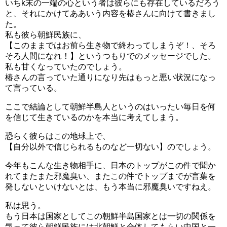
いちk末の一端の心という者は彼らにも存在しているだろう
と、それにかけてああいう内容を椿さんに向けて書きまし
た。
私も彼ら朝鮮民族に、
【このままではお前ら生き物で終わってしまうぞ！、そろ
そろ人間になれ！】というつもりでのメッセージでした。
私も甘くなっていたのでしょう。
椿さんの言っていた通りになり先はもっと悪い状況になっ
て言っている。
ここで結論として朝鮮半島人というのはいったい毎日を何
を信じて生きているのかを本当に考えてしまう。
恐らく彼らはこの地球上で、
【自分以外で信じられるものなど一切ない】のでしょう。
今年もこんな生き物相手に、日本のトップがこの件で聞か
れてまたまた邪魔臭い、またこの件でトップまでが言葉を
発しないといけないとは、もう本当に邪魔臭いですねえ。
私は思う。
もう日本は国家としてこの朝鮮半島国家とは一切の関係を
気って彼ら朝鮮民族には北朝鮮と合体してもらい中国と一