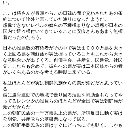
い。
ここは椿さんが冒頭からこの日韓の間で交わされたあの条
約について論外と言っていた通りになったようだ。
想像できないレベルの奴らの下種極まりない思惑が日本の
国内で延々根付いてきていることに安倍さんもあまり無頓
着だったのだろう。
日本の投票数の有権者がその中で実は１０００万票を大き
く上回る票を朝鮮族が実は握っていることもこれから大き
な意味合いが出てくる。創価学会、共産党、民進党、社民
党、これらも含めて、彼らへの票が実は二本民族からの者
がいくらあるのかを考える時期に来ている。
私はほとんどが実は朝鮮民族からの票が殆どだと思ってい
る。
厳に選挙運動での地域で走り回る活動を補助金もらってや
ってるレンツ夕の役員らのほとんどが全国で実は朝鮮族が
殆どだからだ。
この朝鮮民族の一千万票以上の票が、所謂反日に動く実は
公明党、共産党らの基盤票になって居る。
この朝鮮半島民族の票はすぐにどっちにでも動く。しかも