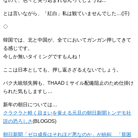
なので、色々と突っ込まれるんっでしょうね…
とは言いながら、「紅白」私は観ていませんでした…(汗)
◇
韓国では、北と中国が、全てにおいてガンガン押してきて
る感じです。
今しか無いタイミングですもんね！
ここは日本としても、押し返さざるえないでしょう。
パク大統領失脚も、THAADミサイル配備阻止のため仕掛け
られた気もしますし…
新年の朝日については…
クラクラと軽く目まいを覚える元旦の朝日新聞トンデモ社
説の恐ろしさ
(BLOGOS)
朝日新聞「ゼロ成長はそれほど悪なのか」が紛糾 「貧困