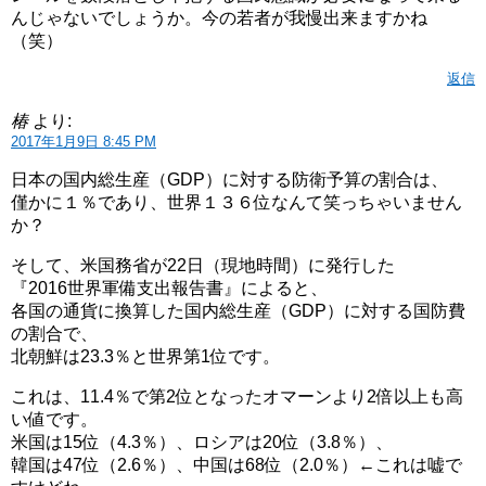
んじゃないでしょうか。今の若者が我慢出来ますかね
（笑）
返信
椿
より:
2017年1月9日 8:45 PM
日本の国内総生産（GDP）に対する防衛予算の割合は、
僅かに１％であり、世界１３６位なんて笑っちゃいません
か？
そして、米国務省が22日（現地時間）に発行した
『2016世界軍備支出報告書』によると、
各国の通貨に換算した国内総生産（GDP）に対する国防費
の割合で、
北朝鮮は23.3％と世界第1位です。
これは、11.4％で第2位となったオマーンより2倍以上も高
い値です。
米国は15位（4.3％）、ロシアは20位（3.8％）、
韓国は47位（2.6％）、中国は68位（2.0％）←これは嘘で