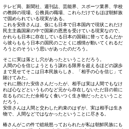
テレビ局、新聞社、週刊誌、芸能界、スポーツ業界、学校
の教師の現場、公務員の職場、これらだけでもほぼ朝鮮族
で固められている現実がある。
これを安倍さんは、仮にも日本で日本国内で現状これだけ
民主主義国家の中で国家の恩恵を受けている現実なので、
かれらも日本に存在している日本の国籍に替ってるんだか
ら彼らももう日本の国民のごとくに感情が動いてくれるだ
ろうとのそういう思いがあったのだろう。
そこに実は落とし穴があったということだろう。
人間の心を信じようともう譲れる限界を超えるほどの譲歩
まで見せてそこは日本民族らしき、「相手の心を信じ」て
賭けてみた。
それに懸けた安倍さんだったが、相手は実は人間でもなけ
れば心などというものなど元から存在しないただ目の前に
在るものにただ余裕なく食いつく生き物だったということ
だろう。
安倍さんは人間と交わした約束のはずが、実は相手は生き
物で、人間などではなかったということに尽きる。
椿さんがこの件で総統怒っておられたが私は朝鮮民族にも