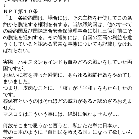
↓
ＮＰＴ第１０条
「１ 各締約国は、場合には、その主権を行使してこの条
約から脱退する権利を有する。当該締約国は、他のすべて
の締約国及び国際連合安全保障理事会に対し三箇月前にそ
の脱退を通知する。その通知には、自国の至高の利益を危
うくしていると認める異常な事態についても記載しなけれ
ばならない。
実際、パキスタンもインドも血みどろの戦いをしていた両
国ですが、
お互いに核を持った瞬間に、あらゆる戦闘行為をやめてし
まいました。
つまり、皮肉なことに、「核」が「平和」をもたらしたの
です。
核保有というのはそれほどの威力があると認めざるおえま
せん。
マスコミはこういう事には、絶対に触れませんが…。
何故そこまで思うかと言うと、私はただ単に日本が、
昔の日本のように『自国民を救える国』になって欲しいん
です。