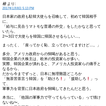
椿
より:
2017年1月8日 5:13 PM
日本家の政府も駐韓大使らを召喚して、初めて韓国相手
に、
「給与に見合うマトモな普通の外交」をしたかなと思って
いたら、
2〜3日で大使らを韓国に帰国させるらしい…。
まったく、「座ってかく恥、立ってかいてますけど…。」
多分、アメリカ政府からの恫喝があると思う。
韓国企業の大株主は、欧米の投資家らが多い。
実際、韓国企業が潰れると、アメリカ人投資家らの痛手と
なるから、
だから今までずっと、日本に無理難題どころか
「無茶苦茶言う韓国」を「助けろ
」「援助しろ
」っ
て、
軍事力を背景に日本政府を恫喝してきたんだと思う。
本当に、「他国の軍事力で守ってもらっている」って情け
ないね〜。