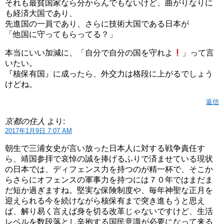
それも最貧国家なら分からんでもないけど、曲がりなりに
も経済大国であり、
先進国の一員であり、さらに技術大国である日本が
「他国に守ってもらってる？」
本当にいい加減に、「自分で自分の国を守れよ
」って言
いたい。
『核保有国』に成ったら、外交力は格段に上がるでしょう
けどね。
返信
京都の住人
より:
2017年1月9日 7:07 AM
朝生で三浦女史が言い放った日本人に対する戦争責任す
ら、靖国参拝で哀悼の誠を捧げるふりで済ませている現状
の日本では、ディフェンス力を持つのが精一杯で、そこか
らさらにオフェンスの軍事力を持つには７０年ではまだま
だ短か過ぎますね。堅実な保険制度や、毎年神聖な正月を
迎えられる今を続けながら核保有まで突き進もうと思え
ば、解り易く言えば身を切る改革じゃないですけど、生活
レベルを数段落とし辛抱する国民意識が必要になって来る