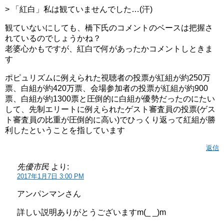
> 「紅白」私は観ていませんでした…(汗)
観ていないにしても、橋下氏のコメントのベースは把握さ
れているのでしょうかね？
老婆心かもですが、紅白で何があったかコメントしときま
す
ポピュリズムに例えられた視聴者の投票が紅組が約250万
票、白組が約420万票、会場参加者の投票が紅組が約900
票、白組が約1300票と圧倒的に白組が優勢だったのにたい
して、先制エリートに例えられたゲスト審査員の投票(ゲス
ト審査員の比重が圧倒的に高い)でひっくり返って紅組が勝
利したということを指しています
返信
先優市民
より:
2017年1月7日 3:00 PM
アンパンマンさん
詳しい説明ありがとうございますm(_ _)m