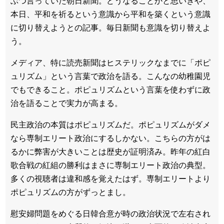
ぶつ言っていた朝日新聞。どうなることかと思いきや、
本日、平和を祈るという意識から平和を築くという意識
に切り替えようとの記事。毎日新聞も意識を切り替えよ
う。
メディア、特に読売新聞はヒステリックなまでに「ポピ
ュリズム」という言葉で政治を語る。こんなの幼稚園児
でもできること。ポピュリズムという言葉を使わずに政
治を語ることで実力が高まる。
民主政治の本質はポピュリズムだ。ポピュリズムがダメ
なら専制エリート政治にするしかない。こちらの方がは
るかに弊害が大きいことは歴史が証明済み。昨年の紅白
歌合戦の紅組の勝利はまさに専制エリート政治の典型。
多くの視聴者は違和感を覚えたはず。専制エリートより
ポピュリズムの方がずっとまし。
慰安婦問題をめぐる日韓合意が時の政治状況で左右され