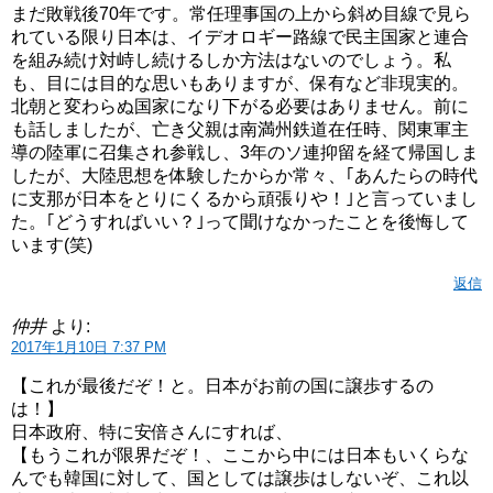
まだ敗戦後70年です。常任理事国の上から斜め目線で見ら
れている限り日本は、イデオロギー路線で民主国家と連合
を組み続け対峙し続けるしか方法はないのでしょう。私
も、目には目的な思いもありますが、保有など非現実的。
北朝と変わらぬ国家になり下がる必要はありません。前に
も話しましたが、亡き父親は南満州鉄道在任時、関東軍主
導の陸軍に召集され参戦し、3年のソ連抑留を経て帰国しま
したが、大陸思想を体験したからか常々、｢あんたらの時代
に支那が日本をとりにくるから頑張りや！｣と言っていまし
た。｢どうすればいい？｣って聞けなかったことを後悔して
います(笑)
返信
仲井
より:
2017年1月10日 7:37 PM
【これが最後だぞ！と。日本がお前の国に譲歩するの
は！】
日本政府、特に安倍さんにすれば、
【もうこれが限界だぞ！、ここから中には日本もいくらな
んでも韓国に対して、国としては譲歩はしないぞ、これ以