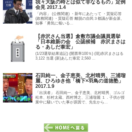
我々大阪の時とは似て非なるもの」定例
会見 2017.1.4
「内容」 (公務関連) ・新年にあたって ・質疑応答
(政務関連) ・質疑応答 離脱の自民３都議が新会派、
知事「勇気に報いる...
【赤沢さん当選】倉敷市議会議員選挙
「日本維新の会 公認候補 赤沢まさは
る・あしだ泰宏」
(1/23選挙結果追記) (開票率100％) (現)赤沢まさはる
3,122 当選 (新)あしだ泰宏 2,560 ...
石田純一、金子恵美、北村晴男、三浦瑠
麗、ひろゆき他「橋下×羽鳥の道徳塾」
2017.1.9
「出演者」 石田純一、金子恵美、北村晴男、ゴルゴ
松本、杉村太蔵、西村博之、三浦瑠麗 １．子供が授
業中に騒いでいた事が原因で、先生から...