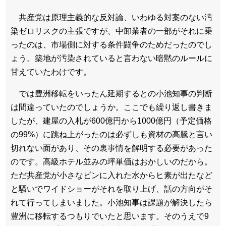
共産党は原理主義的な反対論、いわゆる対案のない汚
染ゼロリスクの主張ですが、中卸業者の一部がそれに乗
ったのは、市場側に対する条件闘争のためだったのでし
ょう。築地が汚染されていると言わない暗黙のルールに
甘えていたわけです。
では豊洲移転をいったん延期するとの小池知事の判断
は間違っていたのでしょうか。ここでも繰り返し書きま
したが、建屋の入札が600億円から1000億円（予定価格
の99%）に跳ね上がったのは必ずしも資材の高騰と言い
切れない面があり、その裏事情を解明する必要があった
のです。高級ホテル並みの坪単価はおかしいのだから。
ただ共産党が小さなビンに入れた水からヒ素が出たなど
と騒いでワイドショーがそれを取り上げ、話の方向がそ
れて行ってしまいました。小池知事は課題が解決したら
豊洲に移転するつもりでいたと思います。そのうえで9