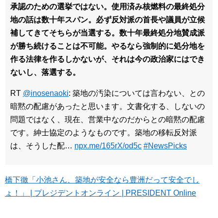
承認のための選挙ではない。使用済み核燃料の最終処分
地の話は数十年スパン。必ず反対派の首長や議員が立候
補してきてそちらが当選する。数十年最終処分地賛成派
が勝ち続けることは不可能。やるなら強制的に処分地を
作る法律を作るしかないが、それは今の政治家にはでき
ないし、落選する。
RT
@inosenaoki
: 築地の汚染については言わない、との
暗黙の配慮があったと思います。文書化する、しないの
問題ではなく、現在、営業中なのだからとの暗黙の配慮
です。紳士協定のようなものです。築地の移転反対派
は、そうした配…
npx.me/165rX/od5c
#NewsPicks
橋下徹「小池さん、築地が安全なら豊洲だって安全でし
ょ！」 | プレジデントオンライン | PRESIDENT Online