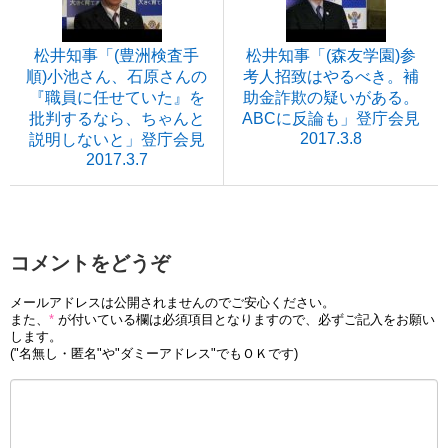
松井知事「(豊洲検査手
松井知事「(森友学園)参
順)小池さん、石原さんの
考人招致はやるべき。補
『職員に任せていた』を
助金詐欺の疑いがある。
批判するなら、ちゃんと
ABCに反論も」登庁会見
2017.3.8
説明しないと」登庁会見
2017.3.7
コメントをどうぞ
メールアドレスは公開されませんのでご安心ください。
また、
*
が付いている欄は必須項目となりますので、必ずご記入をお願い
します。
("名無し・匿名"や"ダミーアドレス"でもＯＫです)