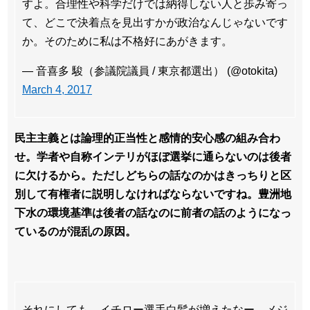
すよ。合理性や科学だけでは納得しない人と歩み寄っ
て、どこで決着点を見出すかが政治なんじゃないです
か。そのために私は不格好にあがきます。
— 音喜多 駿（参議院議員 / 東京都選出） (@otokita)
March 4, 2017
民主主義とは論理的正当性と感情的安心感の組み合わ
せ。学者や自称インテリがほぼ選挙に通らないのは後者
に欠けるから。ただしどちらの話なのかはきっちりと区
別して有権者に説明しなければならないですね。豊洲地
下水の環境基準は後者の話なのに前者の話のようになっ
ているのが混乱の原因。
それにしても、イチロー選手白髪が増えたなー。メジ