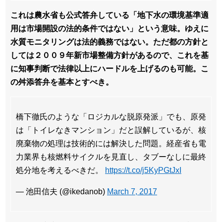
これは農水省も公式答弁している「地下水の環境基準適
用は市場開設の法的条件ではない」という意味。ゆえに
水質モニタリングは法的義務ではない。ただ都の方針と
しては２００９年新市場整備方針があるので、これを基
に知事判断で法律以上にハードルを上げるのも可能。こ
の舛添答弁を基本とすべき。
橋下徹氏のような「ロジカルな脱原発派」でも、原発
は「トイレなきマンション」だと誤解しているが、核
廃棄物の処理は技術的には解決した問題。経産省も電
力業界も核燃料サイクルを見直し、タブーなしに最終
処分地を考えるべきだ。
https://t.co/j5KyPGtJxI
— 池田信夫 (@ikedanob)
March 7, 2017