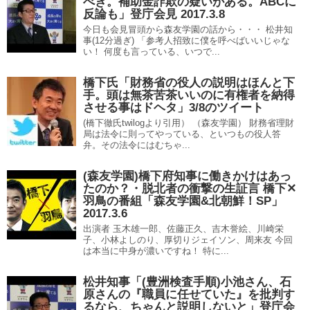
べき。補助金詐欺の疑いがある。ABCに
反論も」登庁会見 2017.3.8
今日も会見冒頭から森友学園の話から・・・ 松井知
事(12分過ぎ) 「参考人招致に僕を呼べばいいじゃな
い！ 何度も言っている、いつで...
橋下氏「財務省の役人の説明はほんと下
手。頭は無茶苦茶いいのに有権者を納得
させる事はドヘタ」3/8のツイート
(橋下徹氏twilogより引用） （森友学園） 財務省理財
局は法令に則ってやっている、といつもの役人答
弁。その法令にはむちゃ...
(森友学園)橋下府知事に働きかけはあっ
たのか？・脱北者の衝撃の生証言 橋下✕
羽鳥の番組「森友学園&北朝鮮！SP」
2017.3.6
出演者 玉木雄一郎、佐藤正久、吉木誉絵、川崎栄
子、小林よしのり、厚切りジェイソン、周来友 今回
は本当に中身が濃いですね！ 特に...
松井知事「(豊洲検査手順)小池さん、石
原さんの『職員に任せていた』を批判す
るなら、ちゃんと説明しないと」登庁会