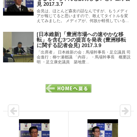
見 2017.3.7
会見は、ほとんど森友の話なんですが、もうメディ
アが報じてると思いますので、敢えてタイトルを変
えてみました。 メディアが、何故か軽視している...
[日本維新]「豊洲市場への速やかな移
転」を含む3つの提言を発表 (豊洲移転
に関する記者会見) 2017.3.9
「出席者」 日本維新の会：馬場幹事長・足立議員 司
会進行：柳ケ瀬都議 「内容」 ・馬場幹事長 概要説
明 ・足立康史議員 築地豊...