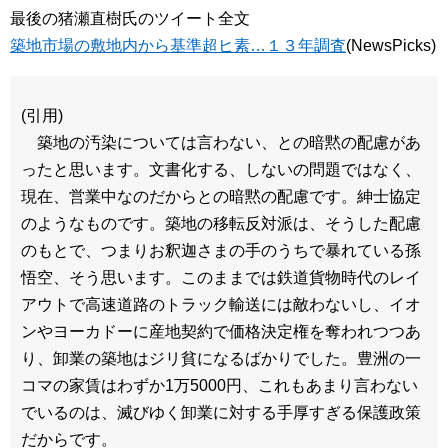
最後の猪瀬直樹氏のツイート全文
築地市場の敷地内から基準超ヒ素…１３年調査
(NewsPicks)
(引用)
築地の汚染については言わない、との暗黙の配慮があ
ったと思います。文書化する、しないの問題ではなく、
現在、営業中なのだからとの暗黙の配慮です。紳士協定
のようなものです。築地の移転反対派は、そうした配慮
のもとで、つまりお釈迦さまの手のうちで暴れている孫
悟空、そう思います。このままでは鉄道貨物時代のレイ
アウトで高速道路のトラック輸送には敵わないし、イオ
ンやヨーカドーに産地契約で価格決定権を奪われつつあ
り、卸業の築地はジリ貧になるばかりでした。豊洲の一
コマの家賃はわずか1万5000円、これもあまり言わない
でいるのは、滅びゆく卸業に対する手厚すぎる保護政策
だからです。