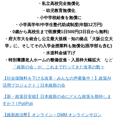
・私立高校完全無償化
・幼児教育無償化
・小中学校給食を無償に
・小学高学年/中学生塾代助成制度(年額12万円)
・0歳から高校生まで医療費1日500円(3日目から無料)
・府大市大を統合し公立最大規模・知の拠点「大阪公立大
学」に、そしてその入学金授業料も無償化(医学部も含む)
・水道料金値下げ
・特別養護老人ホームの整備促進・入居枠大幅拡大
など
「維新の会」が、これまで行ってきた改革の数々
【社会保険料を下げる改革・みんなの声募集中！】政策AI
活用プロジェクト｜日本維新の会
【新・政策目安箱】日本維新の会にどんな政策を期待しま
すか？ | PoliPoli
【維新政治塾】オンライン – DMM オンラインサロン