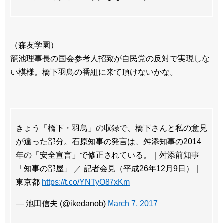
（森友学園）
籠池理事長の国会参考人招致が自民党の反対で実現しな
い模様。橋下羽鳥の番組に来て頂けないかな。
きょう「橋下・羽鳥」の収録で、橋下さんと私の意見
が違った部分。石原知事の発言は、舛添知事の2014
年の「安全宣言」で修正されている。｜舛添前知事
「知事の部屋」 ／ 記者会見（平成26年12月9日）｜
東京都
https://t.co/YNTyO87xKm
— 池田信夫 (@ikedanob)
March 7, 2017