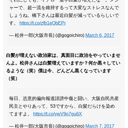
ャーで、超一流を維持するって大変なストレスなんで
しょうね。橋下さんは最近白髪が減っているらしいで
す。
https://t.co/zfb1eObEPr
— 松井一郎(大阪市長) (@gogoichiro)
March 6, 2017
白髪が増えない政治家は、真面目に政治をやっていませ
んよ。松井さんは白髪増えていますか？何か黒々してい
るような（笑）僕は今、どんどん黒くなっています
（笑）
毎日、恣意的偏向報道誹謗中傷と闘い、大阪自民共産
民主とやりあって、53ですから、白髪だらけを染め
てますよ。
https://t.co/ywV9o7gu6X
— 松井一郎(大阪市長) (@gogoichiro)
March 7, 2017