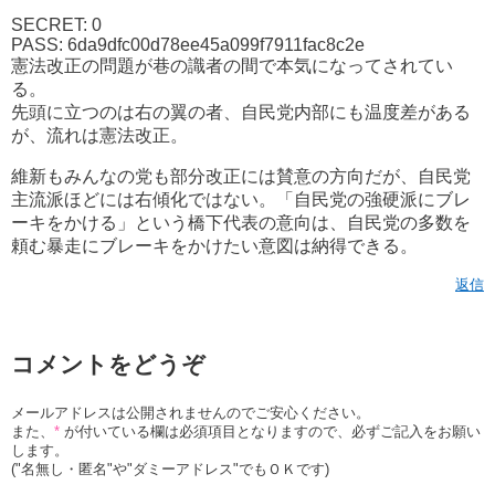
SECRET: 0
PASS: 6da9dfc00d78ee45a099f7911fac8c2e
憲法改正の問題が巷の識者の間で本気になってされてい
る。
先頭に立つのは右の翼の者、自民党内部にも温度差がある
が、流れは憲法改正。
維新もみんなの党も部分改正には賛意の方向だが、自民党
主流派ほどには右傾化ではない。「自民党の強硬派にブレ
ーキをかける」という橋下代表の意向は、自民党の多数を
頼む暴走にブレーキをかけたい意図は納得できる。
返信
コメントをどうぞ
メールアドレスは公開されませんのでご安心ください。
また、
*
が付いている欄は必須項目となりますので、必ずご記入をお願い
します。
("名無し・匿名"や"ダミーアドレス"でもＯＫです)