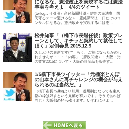
になるな。憲法改正を実現するには憲法
事実を考えよ」4/4のツイート
(twilogより引用）産経新聞社説＜維新の憲法案 国
民守るテーマ避けるな＞ 産経新聞よ、口だけのコ
ンサルになるな。憲法改正を実現するには憲...
松井知事「（橋下市長退任後）政策ブレ
ーンとして、キチッと契約して就任して
頂く」定例会見 2015.12.9
久しぶりの更新です(^^ゞもう、ご覧になったかのし
れませんが・・・「内容」（府政関連）・大阪・光
の饗宴2015について・大阪の特産品を販売す...
1/5橋下市長ツイッター「元極楽とんぼ
の山本さんに再チャレンジの機会が与え
られるのは当然だ。」
（橋下市長 twilogより引用）道州制になっても東京
都の枠は残すという見解が有力です。そうであれば
同じく大阪都の枠も残ります。いずれにせよ...