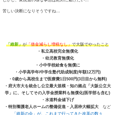
苦しい決断になりそうですね…
「維新」
が
「借金減らし増税なし」
で大阪でやったこと
・私立高校完全無償化
・幼児教育無償化
・小中学校給食を無償に
・小学高学年/中学生塾代助成制度(年額12万円)
・0歳から高校生まで医療費1日500円(3日目から無料)
・府大市大を統合し公立最大規模・知の拠点「大阪公立大
学」に、そしてその入学金授業料も無償化(医学部も含む)
・水道料金値下げ
・特別養護老人ホームの整備促進・入居枠大幅拡大
など
「維新の会」が、これまで行ってきた改革の数々