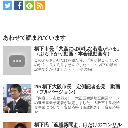
あわせて読まれています
橋下市長「共産には非礼な若造がいる」
（ぶら下がり動画・本会議動画有）
このぶらさがりだけを観た時、「何が起こっていた
のか？」良く判りませんでした・・・ 以下の動画・
記事で分かりました・・・ その時(...
2/5 橋下大阪市長 定例記者会見 動画
（フルバージョン）
「内容」（市政部分）・大正区鶴浜地区商業ゾーン
の進出事業予定者が決定しました・大阪市中学校給
食事業について・質疑応答（市政以外）・質疑応答
や...
橋下氏「産経新聞よ、口だけのコンサル