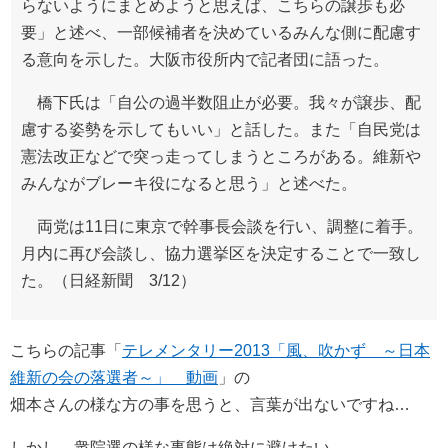
らないようにまとめようと思えば、こちらの譲歩も必
要」と述べ、一部候補者を決めているみんな側に配慮す
る意向を示した。大阪市役所内で記者団に語った。
橋下氏は「自公の過半数阻止が必要。我々が譲歩、配
慮する姿勢を示してもいい」と話した。また「自民党は
憲法改正などで突っ走ってしまうところがある。維新や
みんながブレーキ役になると思う」と述べた。
両党は11日に東京で幹事長会談を行い、調整に着手。
月内に再び会談し、協力選挙区を決定することで一致し
た。（日経新聞 3/12）
こちらの記事「
テレメンタリー2013「風、吹かず ～日本
維新の会の落選者～」 動画
」の
畑本さんの様な方の事を思うと、言葉が出ないですね…
しかし、衆院選の様な事態は絶対に避けたい…