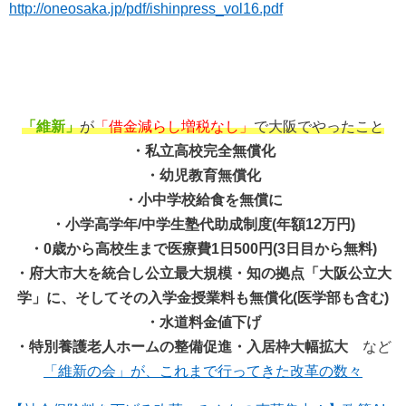
http://oneosaka.jp/pdf/ishinpress_vol16.pdf
「維新」
が
「借金減らし増税なし」
で大阪でやったこと
・私立高校完全無償化
・幼児教育無償化
・小中学校給食を無償に
・小学高学年/中学生塾代助成制度(年額12万円)
・0歳から高校生まで医療費1日500円(3日目から無料)
・府大市大を統合し公立最大規模・知の拠点「大阪公立大
学」に、そしてその入学金授業料も無償化(医学部も含む)
・水道料金値下げ
・特別養護老人ホームの整備促進・入居枠大幅拡大
など
「維新の会」が、これまで行ってきた改革の数々