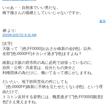
いゃあ・・自然体でいい男だな。
橋下徹さんの後継としていいじゃないですか。
返信
椿
より:
2015年10月7日 8:15 AM
[太字]
大阪って「[色:FF0000]おおさか維新の会[/色]」以外、
全部”[色:0000FF]オカシイ過ぎ”[/色]ますよね？
維新は大阪の府市民の為に必死で頑張っているのに、
自民・公明・共産党は、自分たちの身分と
利権団体の為だけに、働いてるって感じがしますね。
だいたい、地下鉄民営化の件にしても
「[色:0000FF]維新に手柄を立たせたくない[/色]」という理
由だけで、
トコトン反対する姿勢には、醜悪過ぎて”[色:FF0000]殺意[/
色]”さえ覚えますね。