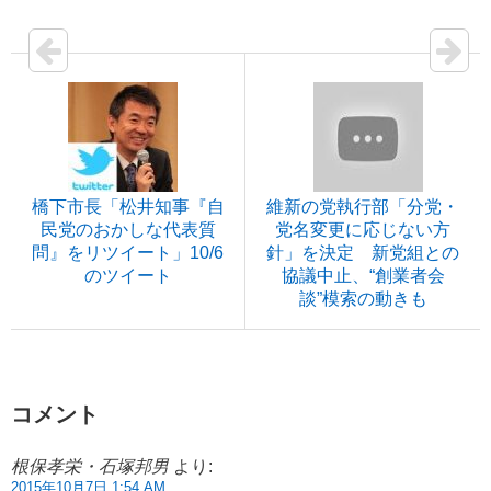
橋下市長「松井知事『自
維新の党執行部「分党・
民党のおかしな代表質
党名変更に応じない方
問』をリツイート」10/6
針」を決定 新党組との
のツイート
協議中止、“創業者会
談”模索の動きも
コメント
根保孝栄・石塚邦男
より:
2015年10月7日 1:54 AM