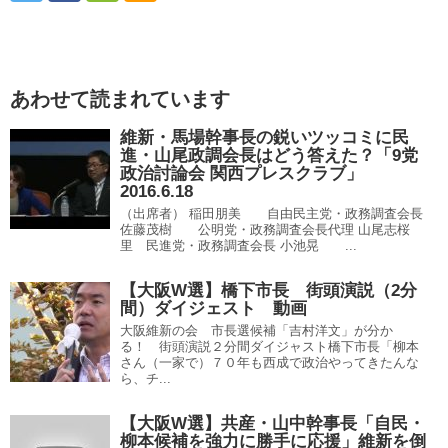
あわせて読まれています
維新・馬場幹事長の鋭いツッコミに民
進・山尾政調会長はどう答えた？「9党
政治討論会 関西プレスクラブ」
2016.6.18
（出席者） 稲田朋美 自由民主党・政務調査会長
佐藤茂樹 公明党・政務調査会長代理 山尾志桜
里 民進党・政務調査会長 小池晃 ...
【大阪W選】橋下市長 街頭演説（2分
間）ダイジェスト 動画
大阪維新の会 市長選候補「吉村洋文」が分か
る！ 街頭演説２分間ダイジャスト橋下市長「柳本
さん（一家で）７０年も西成で政治やってきたんな
ら、チ...
【大阪W選】共産・山中幹事長「自民・
柳本候補を強力に勝手に応援」維新を倒