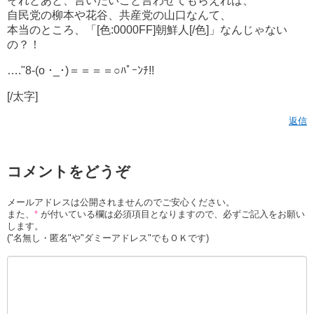
それとあと、言いたいこと言わせてもらえれば、
自民党の柳本や花谷、共産党の山口なんて、
本当のところ、「[色:0000FF]朝鮮人[/色]」なんじゃない
の？！
…."8-(o ･_･)＝＝＝＝○ﾊﾟｰﾝﾁ!!
[/太字]
返信
コメントをどうぞ
メールアドレスは公開されませんのでご安心ください。
また、
*
が付いている欄は必須項目となりますので、必ずご記入をお願い
します。
("名無し・匿名"や"ダミーアドレス"でもＯＫです)