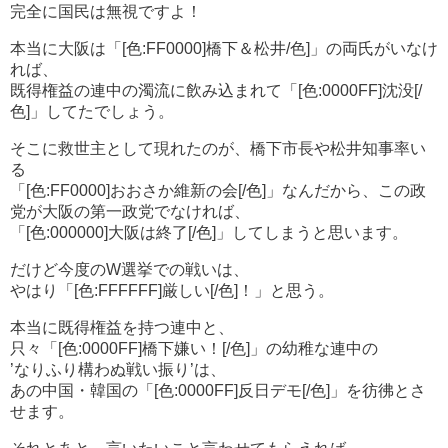
完全に国民は無視ですよ！
本当に大阪は「[色:FF0000]橋下＆松井/色]」の両氏がいなけ
れば、
既得権益の連中の濁流に飲み込まれて「[色:0000FF]沈没[/
色]」してたでしょう。
そこに救世主として現れたのが、橋下市長や松井知事率い
る
「[色:FF0000]おおさか維新の会[/色]」なんだから、この政
党が大阪の第一政党でなければ、
「[色:000000]大阪は終了[/色]」してしまうと思います。
だけど今度のW選挙での戦いは、
やはり「[色:FFFFFF]厳しい[/色]！」と思う。
本当に既得権益を持つ連中と、
只々「[色:0000FF]橋下嫌い！[/色]」の幼稚な連中の
’なりふり構わぬ戦い振り’は、
あの中国・韓国の「[色:0000FF]反日デモ[/色]」を彷彿とさ
せます。