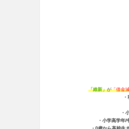
「維新」
が
「借金
・
・
・小学高学年/
・0歳から高校生ま