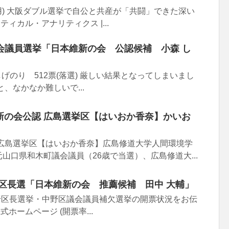
り引用) 大阪ダブル選挙で自公と共産が「共闘」できた深い
ティカル・アナリティクス |...
会議員選挙「日本維新の会 公認候補 小森 し
しげのり 512票(落選) 厳しい結果となってしまいまし
、なかなか難しいで...
維新の会公認 広島選挙区【はいおか香奈】かいお
 広島選挙区【はいおか香奈】広島修道大学人間環境学
山口県和木町議会議員（26歳で当選）、広島修道大...
野区長選「日本維新の会 推薦候補 田中 大輔」
) 中野区長選挙・中野区議会議員補欠選挙の開票状況をお伝
式ホームページ (開票率...