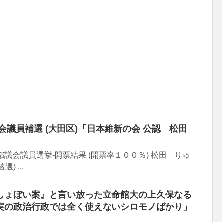
会議員補選 (大田区)「日本維新の会 公認 松田
東京都議会議員選挙-開票結果 (開票率１００％) 松田 りゅ
) ...
しょぼい案』と言い放った立命館大の上久保なる
実の政治行政では全く使えないシロモノばかり」