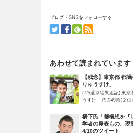
ブログ・SNSをフォローする
あわせて読まれています
【残念】東京都 都議
りゅうすけ」
(7/5選挙結果追記) 
うすけ 79,049票(２位落選
橋下氏「都構想を『
学者の発表もの、現
4/10のツイート