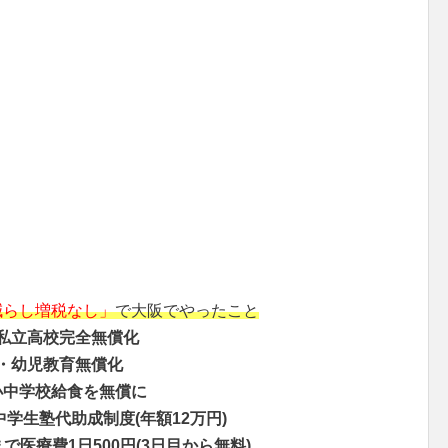
減らし増税なし」
で大阪でやったこと
私立高校完全無償化
・幼児教育無償化
小中学校給食を無償に
中学生塾代助成制度(年額12万円)
で医療費1日500円(3日目から無料)