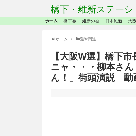
橋下・維新ステーシ
ホーム
橋下徹
維新の会
日本維新
大阪
ホーム
選挙関連
【大阪W選】橋下市
ニャ・・・柳本さん
ん！」街頭演説 動画集2