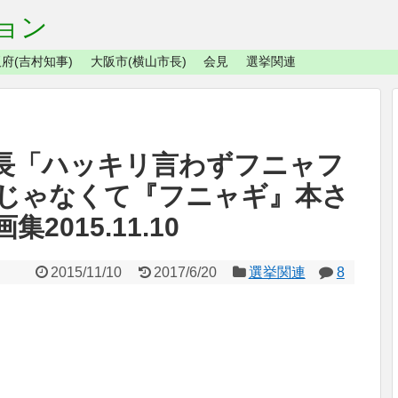
ョン
府(吉村知事)
大阪市(横山市長)
会見
選挙関連
長「ハッキリ言わずフニャフ
じゃなくて『フニャギ』本さ
015.11.10
2015/11/10
2017/6/20
選挙関連
8