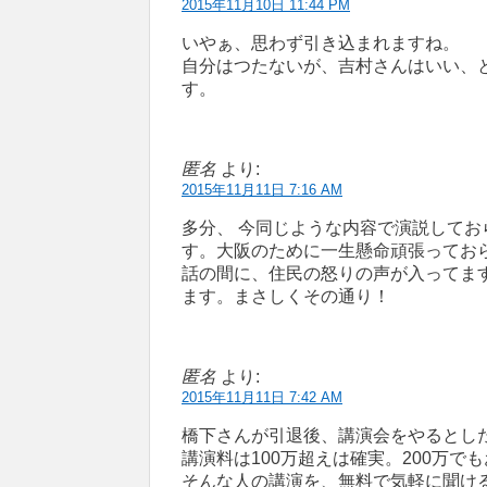
2015年11月10日 11:44 PM
いやぁ、思わず引き込まれますね。
自分はつたないが、吉村さんはいい、
す。
匿名
より:
2015年11月11日 7:16 AM
多分、 今同じような内容で演説して
す。大阪のために一生懸命頑張ってお
話の間に、住民の怒りの声が入ってま
ます。まさしくその通り！
匿名
より:
2015年11月11日 7:42 AM
橋下さんが引退後、講演会をやるとし
講演料は100万超えは確実。200万で
そんな人の講演を、無料で気軽に聞ける