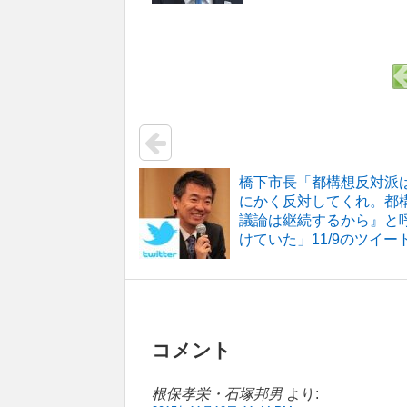
橋下市長「都構想反対派
にかく反対してくれ。都
議論は継続するから』と
けていた」11/9のツイー
コメント
根保孝栄・石塚邦男
より: