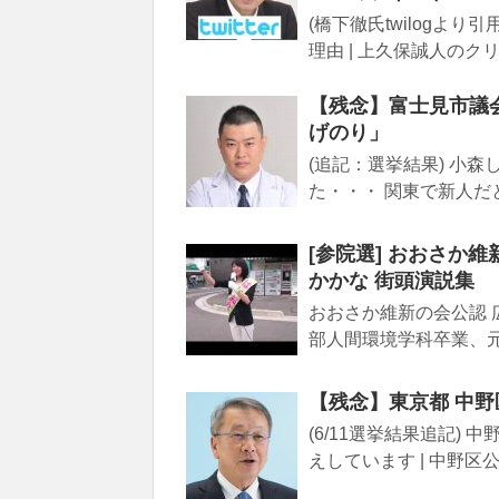
(橋下徹氏twilogよ
理由 | 上久保誠人のクリ
【残念】富士見市議
げのり」
(追記：選挙結果) 小森
た・・・ 関東で新人だと
[参院選] おおさか
かかな 街頭演説集
おおさか維新の会公認
部人間環境学科卒業、元
【残念】東京都 中
(6/11選挙結果追記
えしています | 中野区公