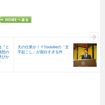
は『と
天の仕業か！？Youtubeの「文
構想の
字起こし」が面白すぎる件
呼びか
ト