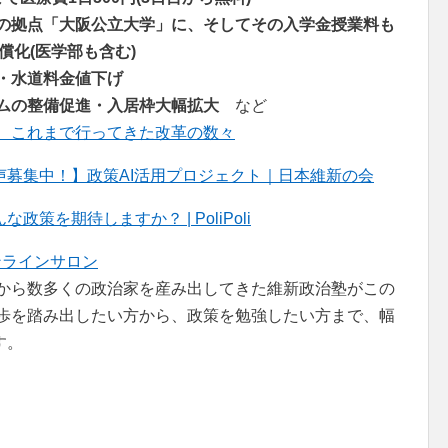
の拠点「大阪公立大学」に、そしてその入学金授業料も
償化(医学部も含む)
・水道料金値下げ
ムの整備促進・入居枠大幅拡大
など
、これまで行ってきた改革の数々
募集中！】政策AI活用プロジェクト｜日本維新の会
を期待しますか？ | PoliPoli
ンラインサロン
者から数多くの政治家を産み出してきた維新政治塾がこの
一歩を踏み出したい方から、政策を勉強したい方まで、幅
す。