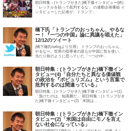
朝日特集：(トランプがきた)橋下徹インタビュー(終)
「レッテルを貼って批判するな」 の連動企画番組 イ
ンタビューした記者が、トランプ...
橋下氏「トランプのおっちゃん、やるな
ー！『一つの中国』論に異議を唱えた」
12/12のツイート
(橋下徹氏twilogより引用） トランプのおっちゃん、
やるなー。世界の指導者の誰もが中国に気を使い、
当たり前のように思っていた「一つの中...
朝日特集：(トランプがきた)橋下徹イン
タビュー(4)「自分たちと異なる価値観
の政治を『ポピュリズム』という言葉で
批判するのは間違っている」
朝日特集：(トランプがきた)橋下徹インタビュー(1)
「負けたのは、知識層だ」 朝日特集：(トランプがき
た)橋下徹インタビュー(2)「米国は...
朝日特集：(トランプがきた)橋下徹イン
タビュー(2)「米国は自由にモノを言え
ない社会になっている」
朝日日曜版GLOBEの「トランプがきた」特集 そこ