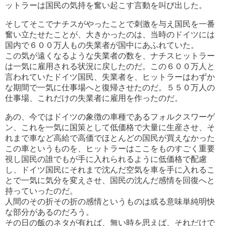
ットラーは国民の気持を奮い起こす言動を叫び出した。
そしてそこでナチスがやったことで刺激を与え国民を一番
奮い立たせたことが、大きかったのは、当時のドイツには
国内で６００万人もの失業者が国中にあふれていた。
この気が遠くなるような失業者の数を、ナチスヒットラー
は一気に雇用される状況に戻したのだ。この６００万人と
言われていたドイツ国民、失業者を、ヒットラーはわずか
な期間で一気に仕事場へと復帰させたのだ。５５０万人の
仕事場、これだけの失業者に雇用を作ったのだ。
あの、今ではドイツの象徴の車種であるフォルクスワーゲ
ン、これを一気に国策として低価格で大量に生産させ、そ
れまで車など高給で高価でほとんどの国民が買えなかった
この車というものを、ヒットラーはここをものすごく重要
視し国民の誰でもが手に入れられるように低価格で配慮
し、ドイツ国民にそれまで沈んだ空気を車を手に入れるこ
とで一気に気分を変えさせ、国民の沈んだ感情を回復へと
持っていったのだ。
人間のその折その折の感情というものは或る意味単純明快
な部分があるのだろう。
その日の飯のネタが有れば、無い時を思えば、それだけで