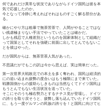
何であれだけ異常な状況でありながらドイツ国民は彼を本
気で応援したのか。
今となって冷静に考えればそれはものすごく解る部分があ
る。
確かにやり方は粗暴で無茶苦茶で、人間がやることではな
い残虐極まりない手法でやっていたことは確かだ。
しかも残忍で人種差別というものを国家体制として組織だ
って国策としてそれを強硬に前面に出してとんでもないこ
とを彼はやった。
だが国民からは、無茶苦茶人気があった。
不思議だがでもこの訳は今から思えば、実は簡単だった。
第一次世界大戦敗北での本土を多く奪われ、国民は経済的
にの追い込まれ疲弊の度合いはもう極限にまで来ていた。
戦勝国側からの援助らしきものは当然なくてドイツ国民は
もうとんでもない生活状況を送っていた。
そこにそのうち極右勢力とするナチス党が登場し、ドイツ
の誇りを取り戻そうと、疲弊し落ち込んでいたドイツ国民
に、もう一度ゲルマンの民族の誇りを！と国民に向けてヒ