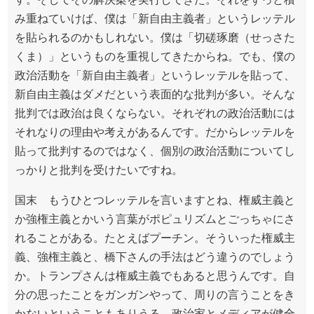
み重ねていけば、僕は「新自由主義者」というレッテル
を貼られるのかもしれない。僕は「切磋琢磨（せっさた
くま）」というものを重視してきたからね。でも、僕の
政治活動を「新自由主義者」というレッテルを貼って、
新自由主義はダメだという表面的な批判が多い。そんな
批判では政治は良くならない。それぞれの政治活動には
それなりの理由や考えがあるんです。だからレッテルを
貼って批判するのではなく、個別の政治活動についてし
っかりと批判を受けたいですね。
国末 もうひとつレッテルを言いますとね、権威主義と
か強権主義とかいう言葉がポピュリズムとごっちゃにさ
れることがある。たとえばプーチン。そういった権威主
義、強権主義と、橋下さんの手法はどう違うのでしょう
か。トランプさんは権威主義でもあると思うんです。自
分の思ったことをガンガンやって、周りの言うことをき
かないということもありうる。政治家とメディアが健全