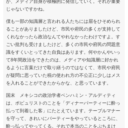
か、メディア自身が積極的に発信していく。それが重要
じゃないですかね。
僕も一部の知識層と言われる人たちには眉をひそめられ
ることがありましたけど、市民や府民の多くが支持して
くれなかったら政治なんてやれなかったわけですよ。す
ごい批判も受けましたけど、多くの市民や府民の問題意
識をすくいとってきた自負はあります。何やかんやいっ
て8年間政治をできたのは、メディアや知識層に好かれ
るように言葉だけで取り繕うのではなくて、市民や府民
が疑問に思っていた税の使われ方の不公正に少しはメス
を入れることができたからかな、と思っています。
国末 メキシコの政治学者ベンハミン・アルディティ
は、ポピュリストのことを「ディナーパーティーに酔っ
払って到着した客」にたとえています。テーブルマナー
を守って、きれいにパーティーをやっているところに、
酔っ払ってやってくる。それで本当のことをぶちまけ