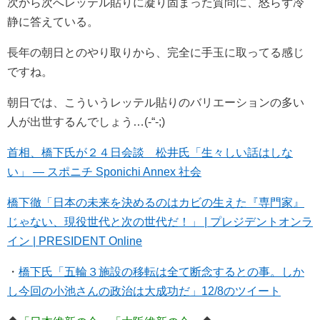
次から次へレッテル貼りに凝り固まった質問に、怒らず冷
静に答えている。
長年の朝日とのやり取りから、完全に手玉に取ってる感じ
ですね。
朝日では、こういうレッテル貼りのバリエーションの多い
人が出世するんでしょう…(-“-;)
首相、橋下氏が２４日会談 松井氏「生々しい話はしな
い」 ― スポニチ Sponichi Annex 社会
橋下徹「日本の未来を決めるのはカビの生えた『専門家』
じゃない、現役世代と次の世代だ！」 | プレジデントオンラ
イン | PRESIDENT Online
・
橋下氏「五輪３施設の移転は全て断念するとの事。しか
し今回の小池さんの政治は大成功だ」12/8のツイート