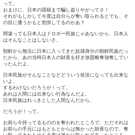
って。
おまけに、日本の国籍まで騙し盗りやがってさ！
それがもしかして今度は自分らが奪い取られるとでも、そ
の目に遭うかもと危惧してるのかあ？
間違っても日本人はドロボー民族じゃあないから、日本人
はそんなことはしないさ。
朝鮮から無法に日本に入ってきた奴隷身分の朝鮮民族だっ
たから、あの当時日本人の財産を好き放題略奪強奪してい
ったんだよ。
日本民族がそんなことなどどういう状況になっても出来な
いよ、
するわけないだろうが！って。
あれは人間には出来ない行為なんだよ。
日本民族はれっきとした人間なんだから。
だろうが！って。
お前ら今持ってるもののを奪われたところで、ただそれは
お前らの手元にはもともとからは無かった財産なので、奪