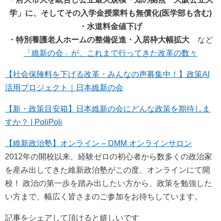
学」に、そしてその入学金授業料も無償化(医学部も含む)
・水道料金値下げ
・特別養護老人ホームの整備促進・入居枠大幅拡大
など
「維新の会」が、これまで行ってきた改革の数々
【社会保険料を下げる改革・みんなの声募集中！】政策AI
活用プロジェクト｜日本維新の会
【新・政策目安箱】日本維新の会にどんな政策を期待しま
すか？ | PoliPoli
【維新政治塾】オンライン – DMM オンラインサロン
2012年の開校以来、経験ゼロの初心者から数多くの政治家
を産み出してきた維新政治塾がこの度、オンラインにて開
校！ 政治の第一歩を踏み出したい方から、政策を勉強した
い方まで、幅広く皆さまのご参加をお待ちしています。
記事をシェアして頂けると嬉しいです