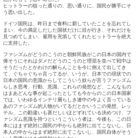
ヒットラーの狙った通りの、思い通りに、国民が勝手にそ
う思い出した。
ドイツ国民は、昨日まで食料に窮していたことを忘れてし
まい、今の満足しだした国状だけに目が行き、それだけを
見つめてしまい、雇用を充填してくれたヒットラーを絶大
に支持した。
ファシズムがどうのこうのと朝鮮民族がこの日本の国内で
偉そうにそれはダメだどうのこうのと理屈を並べて戦中は
そうだったとかわけの解らんことを今に例えて出してき
て、ぐちゃぐちゃ言ってるが、いうが、日本での現状での
日本の国民の意識からしてこういう奴らが言うファシズム
らしき思考、行動、意識、これらの発想など、こんなもの
はまあどんな事が起こったとしても今からのこの日本国家
では、いわゆるインテリ層らしき連中の今よく言っている
あのファシズム的人物がいてるだとかいうこの発想、レッ
テル、この勘違いも甚だしいほどずれている決めつけ、フ
ァシズム意識を持つというこういう者は、今後も、この日
本にはまず絶対に国民の中からも絶対に出てこないし、日
本人の中からはまず絶対に出てこないし、国民自体がそう