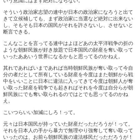
いう意識にはまず絶対にならない。
そういう政治家志望の連中が日本の政治家になろうと出て
きて立候補しても、まず政治家に当選など絶対に出来ない
し、そもそも日本の国民がそれを許さないし、させないと
断言できる。
こんなことを言ってる連中はよほどあの太平洋戦争の折の
ような朝鮮民族が好き放題で日本国民の財産を奪い取って
いったああいう世界になるかもと思ってるのかねえ。
其れであればいまであれば当時朝鮮民族が奪い取って今自
分の者だとして所有している財産を今度はまた朝鮮から戦
中をいいことに日本に違法に入ってきて今度は朝鮮人が奪
い取った財産を戦争でも起きればそれを今度は自分らが朝
鮮民族にでも奪い取られるのではとでも思ってるのかね
え。
こいつらいい加減にしろ！って。
元々は日本国民が持っていた財産だっただろうが！って。
それを日本人の手から暴力で無理やり強奪して奪い取って
いったのは、お前ら朝鮮民族の違法移民だっただろうが！