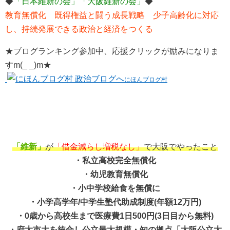
◆
「日本維新の会」「大阪維新の会」
◆
教育無償化 既得権益と闘う成長戦略 少子高齢化に対応
し、持続発展できる政治と経済をつくる
★ブログランキング参加中、応援クリックが励みになりま
すm(_ _)m★
にほんブログ村
「維新」
が
「借金減らし増税なし」
で大阪でやったこと
・私立高校完全無償化
・幼児教育無償化
・小中学校給食を無償に
・小学高学年/中学生塾代助成制度(年額12万円)
・0歳から高校生まで医療費1日500円(3日目から無料)
・府大市大を統合し公立最大規模・知の拠点「大阪公立大