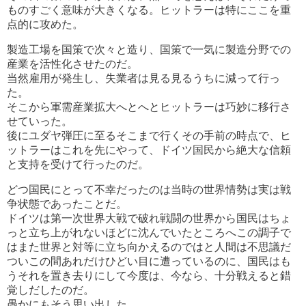
ものすごく意味が大きくなる。ヒットラーは特にここを重
点的に攻めた。
製造工場を国策で次々と造り、国策で一気に製造分野での
産業を活性化させたのだ。
当然雇用が発生し、失業者は見る見るうちに減って行っ
た。
そこから軍需産業拡大へとへとヒットラーは巧妙に移行さ
せていった。
後にユダヤ弾圧に至るそこまで行くその手前の時点で、ヒ
ットラーはこれを先にやって、ドイツ国民から絶大な信頼
と支持を受けて行ったのだ。
どつ国民にとって不幸だったのは当時の世界情勢は実は戦
争状態であったことだ。
ドイツは第一次世界大戦で破れ戦闘の世界から国民はちょ
っと立ち上がれないほどに沈んでいたところへこの調子で
はまた世界と対等に立ち向かえるのではと人間は不思議だ
ついこの間あれだけひどい目に遭っているのに、国民はも
うそれを置き去りにして今度は、今なら、十分戦えると錯
覚しだしたのだ。
愚かにもそう思い出した。