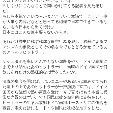
ズムでの文言でやりたかったようだな。
久しぶりにこんなことで問いかけてくる記者を見た感じ
だ。
もしも本気でこいつらがまだこういう意識で、こういう事
が大事な内容だなどと思ってる認識で日本で生きているな
ら、もう日本から出て行けよ！
日本にはこんな連中要らないからさ。
あれだけ歴史に残す残虐な殺害行為を犯し、独裁によるフ
ァシズムの象徴としてその名を今でもとどろかせているあ
のアドルフヒットラー。
ゲシュタポを率いとんでもない虐殺をやり、ドイツ総統に
まで上り詰めたあのヒットラーに、当時のドイツ国民が何
故にあれだけの熱狂的な指示をしたのか。
演説の集会を開けば、バルコニーやあるいは組み立てられ
た壇上の上であのヒットラーが一声演説に立てば、ドイツ
国民から強烈で熱い声援を受け、今で言えばもう本当に異
常な光景のはずが、でも国民は彼を熱狂的に支持をした。
ヒットラーの生まれ故郷ドイツ南部オーストリアの併合を
宣言、唱えた折にも、ドイツ国民は壮絶な拍手をした。