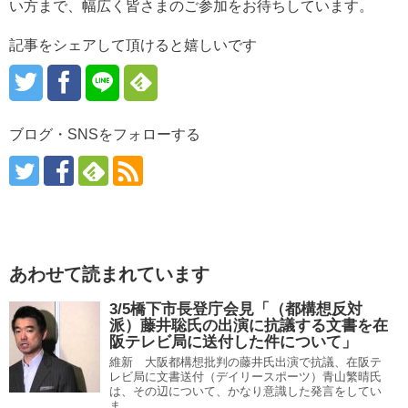
い方まで、幅広く皆さまのご参加をお待ちしています。
記事をシェアして頂けると嬉しいです
ブログ・SNSをフォローする
あわせて読まれています
3/5橋下市長登庁会見「（都構想反対
派）藤井聡氏の出演に抗議する文書を在
阪テレビ局に送付した件について」
維新 大阪都構想批判の藤井氏出演で抗議、在阪テ
レビ局に文書送付（デイリースポーツ）青山繁晴氏
は、その辺について、かなり意識した発言をしてい
ま...