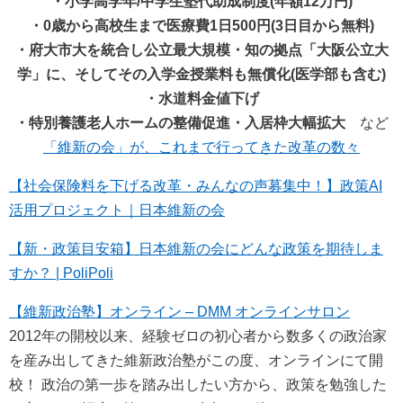
・小学高学年/中学生塾代助成制度(年額12万円)
・0歳から高校生まで医療費1日500円(3日目から無料)
・府大市大を統合し公立最大規模・知の拠点「大阪公立大
学」に、そしてその入学金授業料も無償化(医学部も含む)
・水道料金値下げ
・特別養護老人ホームの整備促進・入居枠大幅拡大
など
「維新の会」が、これまで行ってきた改革の数々
【社会保険料を下げる改革・みんなの声募集中！】政策AI
活用プロジェクト｜日本維新の会
【新・政策目安箱】日本維新の会にどんな政策を期待しま
すか？ | PoliPoli
【維新政治塾】オンライン – DMM オンラインサロン
2012年の開校以来、経験ゼロの初心者から数多くの政治家
を産み出してきた維新政治塾がこの度、オンラインにて開
校！ 政治の第一歩を踏み出したい方から、政策を勉強した