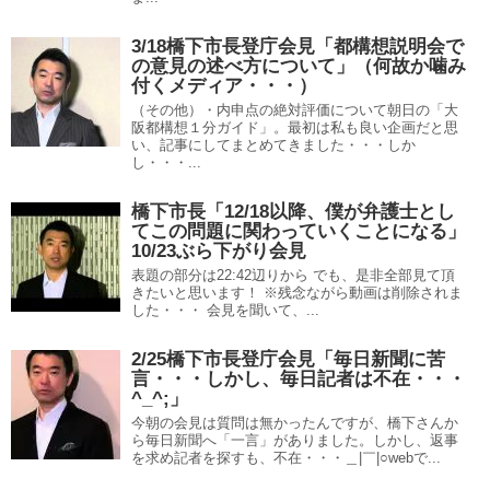
3/18橋下市長登庁会見「都構想説明会で
の意見の述べ方について」（何故か噛み
付くメディア・・・）
（その他）・内申点の絶対評価について朝日の「大
阪都構想１分ガイド」。最初は私も良い企画だと思
い、記事にしてまとめてきました・・・しか
し・・・...
橋下市長「12/18以降、僕が弁護士とし
てこの問題に関わっていくことになる」
10/23ぶら下がり会見
表題の部分は22:42辺りから でも、是非全部見て頂
きたいと思います！ ※残念ながら動画は削除されま
した・・・ 会見を聞いて、...
2/25橋下市長登庁会見「毎日新聞に苦
言・・・しかし、毎日記者は不在・・・
^_^;」
今朝の会見は質問は無かったんですが、橋下さんか
ら毎日新聞へ「一言」がありました。しかし、返事
を求め記者を探すも、不在・・・＿|￣|○webで...