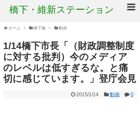
橋下・維新ステーション
ホーム
橋下徹
動画
1/14橋下市長「（財政調整制度
に対する批判）今のメディア
のレベルは低すぎるな。と痛
切に感じています。」登庁会見
2015/1/14
動画
0