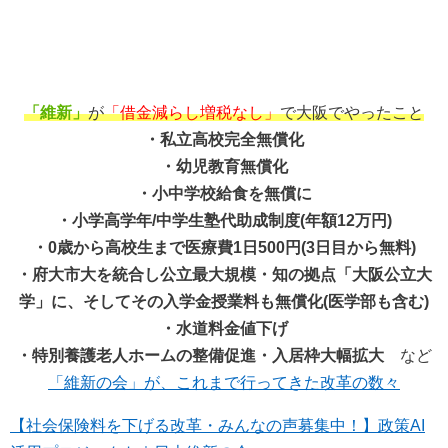
「維新」
が
「借金減らし増税なし」
で大阪でやったこと
・私立高校完全無償化
・幼児教育無償化
・小中学校給食を無償に
・小学高学年/中学生塾代助成制度(年額12万円)
・0歳から高校生まで医療費1日500円(3日目から無料)
・府大市大を統合し公立最大規模・知の拠点「大阪公立大
学」に、そしてその入学金授業料も無償化(医学部も含む)
・水道料金値下げ
・特別養護老人ホームの整備促進・入居枠大幅拡大
など
「維新の会」が、これまで行ってきた改革の数々
【社会保険料を下げる改革・みんなの声募集中！】政策AI