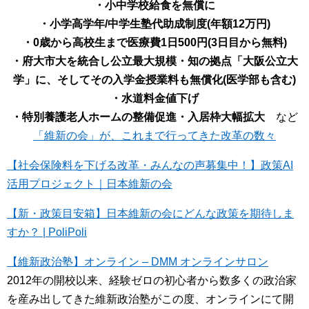
・小中学校給食を無償に
・小学高学年/中学生塾代助成制度(年額12万円)
・0歳から高校生まで医療費1日500円(3日目から無料)
・府大市大を統合し公立最大規模・知の拠点「大阪公立大
学」に、そしてその入学金授業料も無償化(医学部も含む)
・水道料金値下げ
・特別養護老人ホームの整備促進・入居枠大幅拡大
など
「維新の会」が、これまで行ってきた改革の数々
【社会保険料を下げる改革・みんなの声募集中！】政策AI
活用プロジェクト｜日本維新の会
【新・政策目安箱】日本維新の会にどんな政策を期待しま
すか？ | PoliPoli
【維新政治塾】オンライン – DMM オンラインサロン
2012年の開校以来、経験ゼロの初心者から数多くの政治家
を産み出してきた維新政治塾がこの度、オンラインにて開