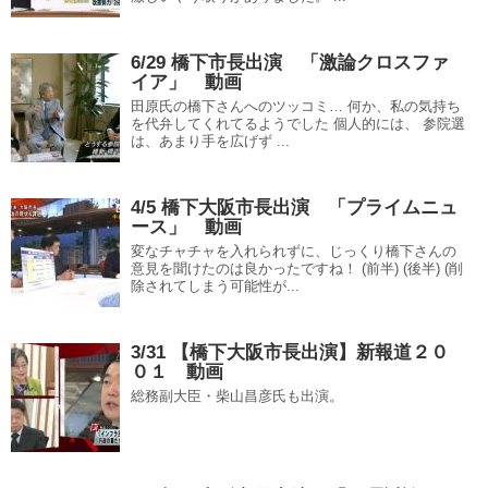
6/29 橋下市長出演 「激論クロスファ
イア」 動画
田原氏の橋下さんへのツッコミ… 何か、私の気持ち
を代弁してくれてるようでした 個人的には、 参院選
は、あまり手を広げず ...
4/5 橋下大阪市長出演 「プライムニュ
ース」 動画
変なチャチャを入れられずに、じっくり橋下さんの
意見を聞けたのは良かったですね！ (前半) (後半) (削
除されてしまう可能性が...
3/31 【橋下大阪市長出演】新報道２０
０１ 動画
総務副大臣・柴山昌彦氏も出演。