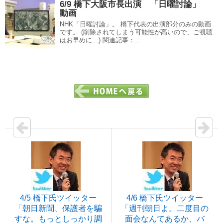
6/9 橋下大阪市長出演 「日曜討論」
動画
NHK「日曜討論」。 橋下代表の出演部分のみの動画
です。 (削除されてしまう可能性が高いので、ご視聴
はお早めに…) 関連記事：...
4/5 橋下氏ツイッター
4/6 橋下氏ツイッター
「朝日新聞、保護者を騙
「週刊朝日よ。二度目の
すな。もっとしっかり調
面会なんてあるか、バ