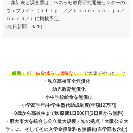
集計表と調査票は、ベネッセ教育研究開発センターの
ウェブサイト（ｈｔｔｐ：／／ｂｅｎｅｓｓｅ．ｊｐ／
ｂｅｒｄ／）に掲載予定。
(朝日新聞 3/28)
「維新」
が
「借金減らし増税なし」
で大阪でやったこと
・私立高校完全無償化
・幼児教育無償化
・小中学校給食を無償に
・小学高学年/中学生塾代助成制度(年額12万円)
・0歳から高校生まで医療費1日500円(3日目から無料)
・府大市大を統合し公立最大規模・知の拠点「大阪公立大
学」に、そしてその入学金授業料も無償化(医学部も含む)