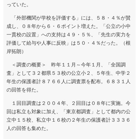
っていた。
「外部機関が学校を評価する」には、５８・４％が賛
成し、０８年から６・６ポイント増えた。「公立の小中
一貫校の設置」への支持は４９・５％、「先生の実力を
評価して給与や人事に反映」は５０・４％だった。（根
岸拓朗）
＜調査の概要＞ 昨年１１月～今年１月、「全国調
査」として３２都県５３校の公立小２、５年生、中学２
年生の保護者計８７６６人に調査票を配布。６８３１人
の回答を得た。
１回目調査は２００４年、２回目は０８年に実施。今
回は私立も対象に加え、「東京都調査」として都内の公
立中１５校、私立中１６校の２年生の保護者計３３３６
人の回答も集めた。