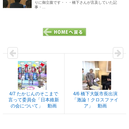
りに御立腹です・・・橋下さんが言及していた記
事・...
4/7 たかじんのそこまで
4/6 橋下大阪市長出演
言って委員会「日本維新
「激論！クロスファイ
の会について」 動画
ア」 動画