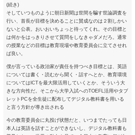
(続き)
そしていつものように朝日新聞は世間を騙す世論調査を
行い、首長が目標を決めることに賛成なのは２割しかい
ないと公表。おいおいちょっと待ってくれ。その目標と
は何かをはっきりさせて質問をしなきゃダメだろ。通常
の授業などの目標は教育現場や教育委員会に立てさせれ
ば良い。
僕が言っている政治家が責任を持つべき目標とは、英語
については書く・読むから聞く・話すへとか、教育環境
についてはICTを最大限活用していくとか、そういう大
きな方向性だ。そこから大学入試へのTOEFL活用やタブ
レットPCを全生徒に配布してデジタル教科書を用いる
と言う方針が導き出される
今の教育委員会に丸投げ状態だと、いつまでたっても日
本人は英語を話すことができないし、デジタル教科書も