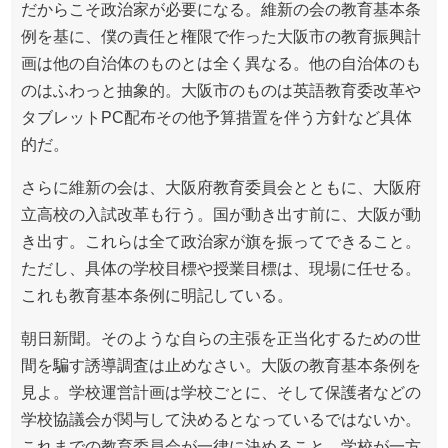
だからこそ政治家が必要になる。維新の会の教育基本条
例を基に、僕の責任と権限で作った大阪市の教育振興計
画は他の自治体のものとは全く異なる。他の自治体のも
のはふわっと抽象的。大阪市のものは英語教育委改革や
タブレットPC配布その他予算措置を伴う方針など具体
的だ。
さらに維新の会は、大阪府教育委員会とともに、大阪府
立高校の入試改革も行う。国が動き出す前に、大阪が動
き出す。これらは全て政治家が旗を振ってできること。
ただし、具体の学校目標や授業目標は、現場に任せる。
これも教育基本条例に明記している。
朝日新聞。そのような自らの主張を正当化するための世
間を騙す誘導調査は止めなさい。大阪の教育基本条例を
見よ。学校運営計画は学校ごとに、そして保護者などの
学校協議会が関与して決めるとなっているではないか。
これまでの教育委員会が一律に決めること、学校が一方