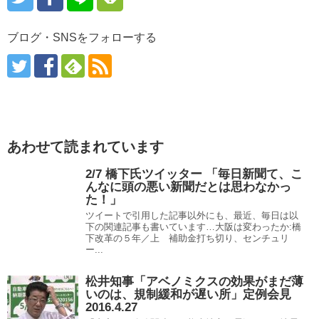
ブログ・SNSをフォローする
あわせて読まれています
2/7 橋下氏ツイッター 「毎日新聞て、こ
んなに頭の悪い新聞だとは思わなかっ
た！」
ツイートで引用した記事以外にも、最近、毎日は以
下の関連記事も書いています…大阪は変わったか:橋
下改革の５年／上 補助金打ち切り、センチュリ
ー...
松井知事「アベノミクスの効果がまだ薄
いのは、規制緩和が遅い所」定例会見
2016.4.27