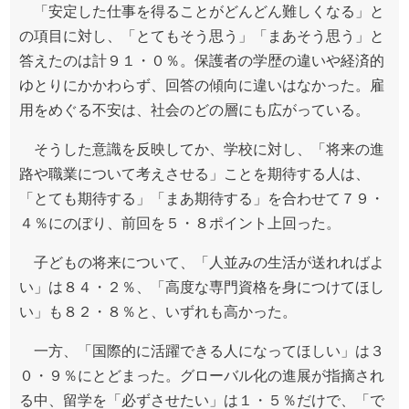
「安定した仕事を得ることがどんどん難しくなる」と
の項目に対し、「とてもそう思う」「まあそう思う」と
答えたのは計９１・０％。保護者の学歴の違いや経済的
ゆとりにかかわらず、回答の傾向に違いはなかった。雇
用をめぐる不安は、社会のどの層にも広がっている。
そうした意識を反映してか、学校に対し、「将来の進
路や職業について考えさせる」ことを期待する人は、
「とても期待する」「まあ期待する」を合わせて７９・
４％にのぼり、前回を５・８ポイント上回った。
子どもの将来について、「人並みの生活が送れればよ
い」は８４・２％、「高度な専門資格を身につけてほし
い」も８２・８％と、いずれも高かった。
一方、「国際的に活躍できる人になってほしい」は３
０・９％にとどまった。グローバル化の進展が指摘され
る中、留学を「必ずさせたい」は１・５％だけで、「で