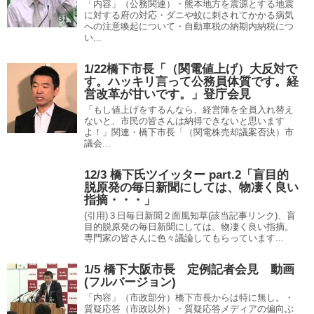
「内容」（公務関連）・熊本地方を震源とする地震
に対する府の対応・ダニや蚊に刺されてかかる病気
への注意喚起について・自動車税の納期内納税につ
い...
1/22橋下市長「（関電値上げ）大反対で
す。ハッキリ言って公務員体質です。経
営改革が甘いです。」登庁会見
「もし値上げをするんなら、経営陣を全員入れ替え
ないと、市民の皆さんは納得できないと思います
よ！」関連・橋下市長「（関電株売却議案否決）市
議会...
12/3 橋下氏ツイッター part.2「盲目的
脱原発の毎日新聞にしては、物凄く良い
指摘・・・」
(引用)３日毎日新聞２面風知草(該当記事リンク)、盲
目的脱原発の毎日新聞にしては、物凄く良い指摘。
専門家の皆さんに色々議論してもらっています...
1/5 橋下大阪市長 定例記者会見 動画
(フルバージョン)
「内容」（市政部分）橋下市長からは特に無し。・
質疑応答（市政以外）・質疑応答メディアの偏向ぶ