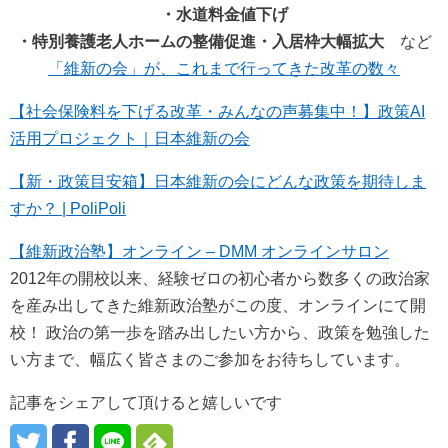
・水道料金値下げ
・特別養護老人ホームの整備促進・入居枠大幅拡大
など
「維新の会」が、これまで行ってきた改革の数々
【社会保険料を下げる改革・みんなの声募集中！】政策AI
活用プロジェクト｜日本維新の会
【新・政策目安箱】日本維新の会にどんな政策を期待しま
すか？ | PoliPoli
【維新政治塾】オンライン – DMM オンラインサロン
2012年の開校以来、経験ゼロの初心者から数多くの政治家
を産み出してきた維新政治塾がこの度、オンラインにて開
校！ 政治の第一歩を踏み出したい方から、政策を勉強した
い方まで、幅広く皆さまのご参加をお待ちしています。
記事をシェアして頂けると嬉しいです