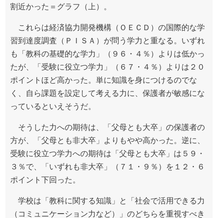
割近かった＝グラフ（上）。
これらは経済協力開発機構（ＯＥＣＤ）の国際的な学
習到達度調査（ＰＩＳＡ）が問う学力と重なる。いずれ
も「教科の基礎的な学力」（９６・４％）よりは低かっ
たが、「受験に役立つ学力」（６７・４％）よりは２０
ポイントほど高かった。単に知識を身につけるのでな
く、自ら課題を設定して考える力に、保護者が敏感にな
っているといえそうだ。
そうした力への期待は、「父母とも大卒」の保護者の
方が、「父母とも非大卒」よりもやや高かった。逆に、
受験に役立つ学力への期待は「父母とも大卒」は５９・
３％で、「いずれも非大卒」（７１・９％）を１２・６
ポイント下回った。
学校は「教科に関する知識」と「社会で活用できる力
（コミュニケーション力など）」のどちらを重視すべき