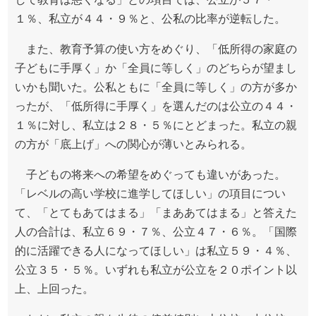
１％、私立が４４・９％と、公私の比率が逆転した。
また、教育予算の使い方をめぐり、「低所得の家庭の
子どもに手厚く」か「全員に等しく」のどちらが望まし
いかも聞いた。公私ともに「全員に等しく」の方が多か
ったが、「低所得に手厚く」を選んだのは公立の４４・
１％に対し、私立は２８・５％にとどまった。私立の親
の方が「底上げ」への関心が薄いとみられる。
子どもの将来への希望をめぐっても違いがあった。
「レベルの高い学校に進学してほしい」の項目につい
て、「とてもあてはまる」「まああてはまる」と答えた
人の合計は、私立６９・７％、公立４７・６％。「国際
的に活躍できる人になってほしい」は私立５９・４％、
公立３５・５％。いずれも私立が公立を２０ポイント以
上、上回った。