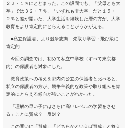
２２・１％にとどまった。この設問でも、「父母とも大
卒」では３２・７％、「いずれも非大卒」だと１５・
２％と差が開いた。大学生活を経験した層の方が、大学
教育をより肯定的にとらえることがうかがえる。
■私立保護者、より競争志向 先取り学習・飛び級に
肯定的
今回の調査では、初めて私立中学校（すべて東京都
内）の保護者も対象にした。
教育政策への考えを都内の公立の保護者と比べると、
私立の保護者の方が、競争主義的な政策や取り組みを肯
定的にとらえる傾向が強いことがわかった。
「理解の早い子にはさらに高いレベルの学習をさせ
る」ことに賛成？ 反対？
この問いに「賛成」「どちらかといえば賛成」と答え