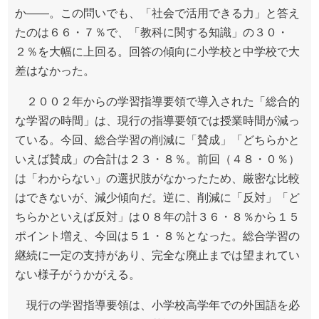
か――。この問いでも、「社会で活用できる力」と答え
たのは６６・７％で、「教科に関する知識」の３０・
２％を大幅に上回る。回答の傾向に小学校と中学校で大
差はなかった。
２００２年からの学習指導要領で導入された「総合的
な学習の時間」は、現行の指導要領では授業時間が減っ
ている。今回、総合学習の削減に「賛成」「どちらかと
いえば賛成」の合計は２３・８％。前回（４８・０％）
は「わからない」の選択肢がなかったため、厳密な比較
はできないが、減少傾向だ。逆に、削減に「反対」「ど
ちらかといえば反対」は０８年の計３６・８％から１５
ポイント増え、今回は５１・８％となった。総合学習の
継続に一定の支持があり、完全な廃止までは望まれてい
ない様子がうかがえる。
現行の学習指導要領は、小学校高学年での外国語を必