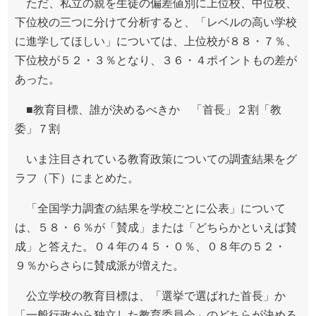
ただ、私立の親を生徒の偏差値別に上位校、中位校、
下位校の三つに分けて分析すると、「レベルの高い学校
に進学してほしい」については、上位校が８８・７％、
下位校が５２・３％となり、３６・４ポイントもの差が
あった。
■教育目標、誰が決めるべきか 「首長」２割「教
委」７割
いま注目されている教育政策についての調査結果をグ
ラフ（下）にまとめた。
「全国学力調査の結果を学校ごとに公表」について
は、５８・６％が「賛成」または「どちらかといえば賛
成」と答えた。０４年の４５・０％、０８年の５２・
９％からさらに賛成派が増えた。
公立学校の教育目標は、「選挙で選ばれた首長」か
「一般行政から独立した教育委員会」のどちらが決める