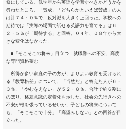
修にしている。低学年から英語を学習すべきかどうかを
尋ねたところ、「賛成」「どちらかといえば賛成」の人
は計７４・０％で、反対派を大きく上回った。学校への
期待では「実際の場面で話せる英語力を育てる」は６
２・５％が「期待する」と回答。０４年、０８年から大
きな変化はなかった。
■「そこそこの将来」目立つ 就職難への不安、高度
な専門資格望む
所得が多い家庭の子の方が、よりよい教育を受けられ
る「教育格差」について、「当然だ」と答えた人が６・
３％、「やむをえない」が５２・８％。合計で約６割に
のぼり、格差意識の定着化を示した。社会の先行きへの
不安が根を張っているせいか、子どもの将来について
も、「そこそこで十分」「高望みしない」との回答が目
立った。