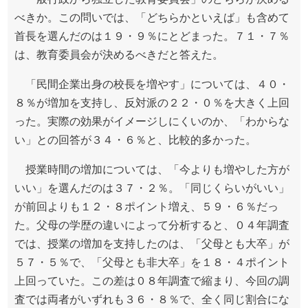
べきか。この問いでは、「どちらかといえば」も含めて
首長を選んだのは１９・９％にとどまった。７１・７％
は、教育委員会が決めるべきだと答えた。
「民間企業出身の校長を増やす」については、４０・
８％が増加を支持し、反対派の２２・０％を大きく上回
った。実際の効果がイメージしにくいのか、「わからな
い」との回答が３４・６％と、比較的多かった。
授業時間の増加については、「今よりも増やした方が
いい」を選んだのは３７・２％。「同じくらいがいい」
が前回よりも１２・８ポイント増え、５９・６％だっ
た。父母の学歴の違いによって分析すると、０４年調査
では、授業の増加を支持したのは、「父母とも大卒」が
５７・５％で、「父母とも非大卒」を１８・４ポイント
上回っていた。この差は０８年調査で縮まり、今回の調
査では両者がいずれも３６・８％で、全く同じ割合にな