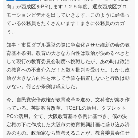
向」が西成区をPRします！２５年度、逐次西成区プロ
モーションビデオを出していきます。このように頑張っ
ている公務員もたくさんいます！まさに公務員のカガ
ミ。
知事・市長ダブル選挙の際に争点化させた維新の会の教
育基本条例。教育の大きな方向性は政治が決めるべきと
して現行の教育委員会制度へ挑戦したが、あの時は政治
の教育への不当介入だ！と散々批判を受けた。しかし政
治が大きな方向性を示して予算を措置しないと行政は動
かない。何とか条例は成立した。
今、自民党安倍政権が教育改革を進め、文科省が案を作
っている。英語教育改革、TOEFLの活用、タブレット
PCの活用。全て、大阪教育基本条例に基づき、僕の決
定権の下に作成した大阪市の教育振興計画に盛り込み済
みのもの。政治家なら皆考えることが、教育委員会任せ