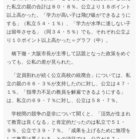
た私立の親の合計は８０・８％。公立より１８ポイント
以上高かった。「学力が高い子は飛び級ができるように
する」（私立５４・１％）、「学力が水準に達しない子
は留年させる」（同３４・５％）でも、それぞれ公立よ
り１０ポイント以上高かった＝グラフ（中）。
橋下徹・大阪市長が主導して話題となった政策をめぐ
っても、公私の差が見られた。
「定員割れが続く公立高校の統廃合」については、私
立の親の６６・３％が支持したのに対し、公立は４７・
１％。「指導力不足の教員を解雇できるようにする」
は、私立の６９・７％に対し、公立は５８・７％。
学校間の競争の是非について聞くと、「活気が生まれ
て教育は良くなる」と肯定的だったのは私立で５１・
９％、公立で３９・７％。「成果を上げるために無理を
して教育は悪くなる」との項目では、公立が５７・