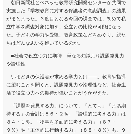
朝日新聞社とベネッセ教育研究開発センターが共同で
実施した「学校教育に対する保護者の意識調査」の結果
がまとまった。３度目となる今回の調査では、初めて私
立中学を調査対象に加え、公立との比較が可能になっ
た。子どもの学力や受験、教育政策などをめぐり、親た
ちはどんな思いを抱いているのか。
■社会で役立つ力に期待 単なる知識より課題発見力
や論理性
いまどきの保護者が求める学力とは――。教育や指導
に望むことを聞くと、課題発見力や論理性など、社会生
活で役立つ力への期待が強いことがうかがえた。
「課題を発見する力」について、「とても」「まあ期
待する」の合計は８６・２％。「論理的に考える力」は
８４・１％。「物事を多面的に考える力」（８７・
９％）や「主体的に行動する力」（８８・８％）も、９