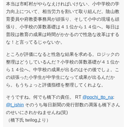
本当は市町村がやらなえければいけない、小中学校の学
力向上について、相当労力を割いて取り組んだ。陰山教
育委員や府教委事務局が頑張り、そして小中の現場も頑
張り、小学校の算数基礎は４１位から１４位へ。毎日は
普段は教育の成果は時間がかかるので性急な改革はする
な！と言ってるじゃないか。
ところが評価になると性急な結果を求める。ロジックの
整理はどうしているんだ？小学校の算数基礎が４１位か
ら１４位へ。中学校の成果が出るのはその後でしょ。こ
の頑張った小学生が中学生になって成果が出るんだか
ら。もうちょっと評価指標を整理してくれよな。
そうですね。何でも橋下の責任。 RT
@pochi_tto_na
:
@t_ishin
そのうち毎日新聞の発行部数の凋落も橋下さん
のせいにされかねませんね(笑)
（橋下氏 twilogより）