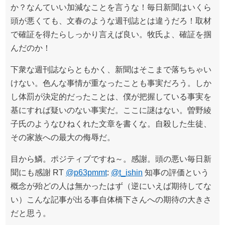
か？なんていい加減なことを言うな！毎日新聞はいくら
頭が悪くても、文春のような週刊誌とは違うだろ！取材
で確証を得たらしっかり言えば良い。牧氏よ、確証を掴
んだのか！
下衆な週刊誌ならともかく、新聞はそこまで落ちちゃい
けない。色んな事情が重なったことも事実だろう。しか
し体罰が決定的だったことは、僕が把握している事実を
基にすれば疑いのない事実だ。ここに謎はない。曽野綾
子氏のようなひねくれた文章を書くな。自殺した生徒、
その家族への最大の侮辱だ。
目から鱗。ポジティブですね～。感謝。頭の悪い毎日新
聞にも感謝 RT
@p63pmmt
:
@t_ishin
知事の評価という
概念が殆どの人は無かったはず（逆にいえば期待してな
い）こんな記事が出る事自体橋下さんへの期待の大きさ
だと思う。