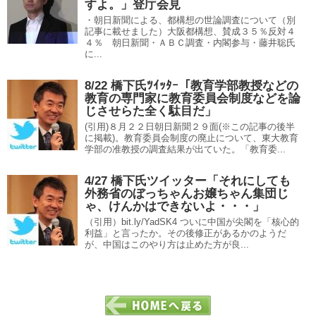
すよ。」登庁会見
・朝日新聞による、都構想の世論調査について（別
記事に載せました）大阪都構想、賛成３５％反対４
４％ 朝日新聞・ＡＢＣ調査・内閣参与・藤井聡氏
に...
8/22 橋下氏ﾂｲｯﾀｰ「教育学部教授などの
教育の専門家に教育委員会制度などを論
じさせらた全く駄目だ」
(引用)８月２２日朝日新聞２９面(※この記事の後半
に掲載)。教育委員会制度の廃止について、東大教育
学部の准教授の調査結果が出ていた。「教育委...
4/27 橋下氏ツイッター「それにしても
外務省のぼっちゃんお嬢ちゃん集団じ
ゃ、けんかはできないよ・・・」
（引用）bit.ly/YadSK4 ついに中国が尖閣を「核心的
利益」と言ったか。その後修正があるかのようだ
が、中国はこのやり方は止めた方が良...