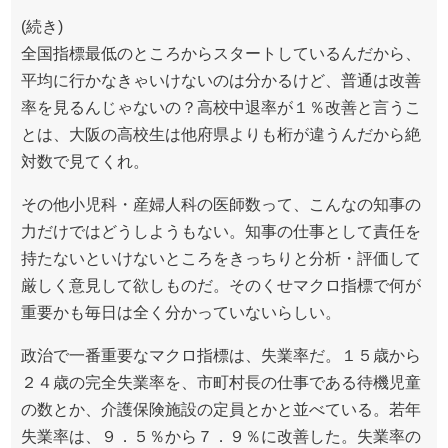
(続き)
全国指標最低のところからスタートしているんだから、
平均に行かなきゃいけないのは分かるけど、普通は改善
率を見るんじゃないの？高校中退率が１％改善と言うこ
とは、大阪の高校生は他府県よりも桁が違うんだから絶
対数で見てくれ。
その他小児科・産婦人科の医師数って、こんなの知事の
力だけではどうしようもない。知事の仕事として責任を
持たないといけないところをきっちりと分析・評価して
厳しく意見して欲しものだ。そのくせマクロ指標で何が
重要かも毎日は全く分かっていないらしい。
政治で一番重要なマクロ指標は、失業率だ。１５歳から
２４歳の完全失業率を、市町村長の仕事である待機児童
の数とか、介護保険施設の定員とかと並べている。若年
失業率は、９．５％から７．９％に改善した。失業率の