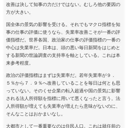
改善は決して知事の力だけではない。むしろ他の要因の
方が大きい。
国全体の景気の影響を受ける。それでもマクロ指標を知
事の仕事の評価に使うなら、失業率改善こそが一番の評
価指標だ。世界各国、政治家の仕事の評価指標の一番の
中心は失業率だ。日本は、頭の悪い毎日新聞をはじめと
する新聞の世論調査の支持率を軸としている。これは本
来参考程度。
政治の評価指標はまずは失業率だ。若年失業率が９．
５％から７．９％へ改善していることを毎日は何とも思
っていない。そのくせ企業の転入超過や国の景気に影響
される法人所得額を指標に用いて悪くなったと言う。法
人所得額が増えても失業率が増えたら意味がないのに、
そんなことはおかまいなし。
大都市として一番重要なのは住民人口。これは就任前の