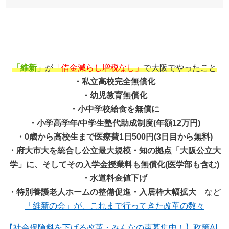
「維新」
が
「借金減らし増税なし」
で大阪でやったこと
・私立高校完全無償化
・幼児教育無償化
・小中学校給食を無償に
・小学高学年/中学生塾代助成制度(年額12万円)
・0歳から高校生まで医療費1日500円(3日目から無料)
・府大市大を統合し公立最大規模・知の拠点「大阪公立大
学」に、そしてその入学金授業料も無償化(医学部も含む)
・水道料金値下げ
・特別養護老人ホームの整備促進・入居枠大幅拡大
など
「維新の会」が、これまで行ってきた改革の数々
【社会保険料を下げる改革・みんなの声募集中！】政策AI