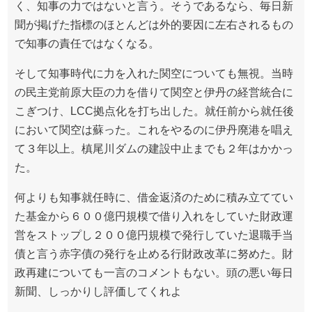
く、知事の力ではないと言う。そうであるなら、毎日新
聞が掲げた指標のほとんどは外的要因に左右されるもの
で知事の責任ではなくなる。
そして知事時代に力を入れた関空についても無視。当時
の民主党前原大臣の力を借りて関空と伊丹の経営統合に
こぎつけ、LCC拠点化を打ち出した。就任前から就任後
において関空は蘇った。これをやるのに伊丹廃港を唱え
て３年以上。槙尾川ダムの建設中止までも２年はかかっ
た。
何よりも知事就任時に、借金返済のために積み立ててい
た基金から６００億円規模で借り入れをしていた財政運
営をストップし２００億円規模で発行していた退職手当
債と言う赤字債の発行を止める行財政改革に努めた。財
政再建についても一言のコメントもない。頭の悪い毎日
新聞、しっかりし評価してくれよ