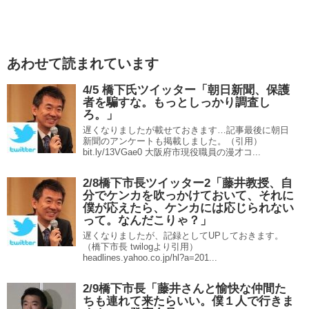
あわせて読まれています
4/5 橋下氏ツイッター「朝日新聞、保護
者を騙すな。もっとしっかり調査し
ろ。」
遅くなりましたが載せておきます…記事最後に朝日
新聞のアンケートも掲載しました。（引用）
bit.ly/13VGae0 大阪府市現役職員の漫才コ...
2/8橋下市長ツイッター2「藤井教授、自
分でケンカを吹っかけておいて、それに
僕が応えたら、ケンカには応じられない
って。なんだこりゃ？」
遅くなりましたが、記録としてUPしておきます。
（橋下市長 twilogより引用）
headlines.yahoo.co.jp/hl?a=201...
2/9橋下市長「藤井さんと愉快な仲間た
ちも連れて来たらいい。僕１人で行きま