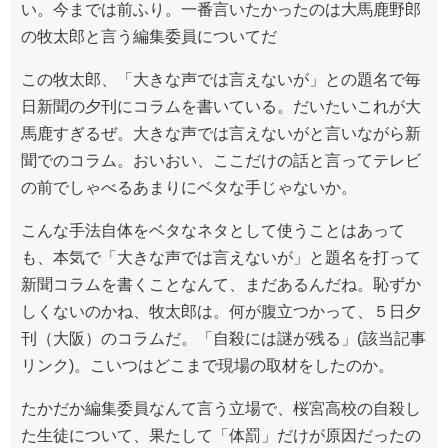
い。今までは前ふり。一番言いたかったのは大馬鹿野郎
の牧太郎と言う編集委員についてだ
この牧太郎、「大きな声では言えないが」との題名で毎
日新聞の夕刊にコラムを書いている。だいたいこれが大
馬鹿すぎるぜ。大きな声では言えないがと言いながら新
聞でのコラム。おいおい、ここだけの話と言ってテレビ
の前でしゃべるあまりにベタな手じゃないか。
こんな手法自体をベタなネタとして使うことはあって
も、本気で「大きな声では言えないが」と題名を打って
新聞コラムを書くことなんて、まだあるんだね。恥ずか
しくないのかね、牧太郎は。何が腹立つかって、５日夕
刊（大阪）のコラムだ。「自殺には謎が残る」(該当記事
リンク)。こいつはどこまで現場の取材をしたのか。
たかだか編集委員なんて言う立場で、桜宮高校の自殺し
た生徒について、果たして「体罰」だけが原因だったの