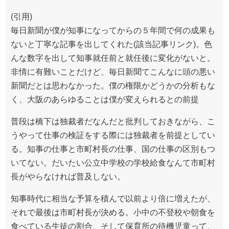
(引用)
毎日新聞が僕が知事になってからの５年間で何の成果も
ないと丁寧な記事を出してくれた(該当記事リンク)。色
んな数字を出して知事就任前と就任後に変化がないと。
非情に有難いことだけど、毎日新聞てこんなに頭の悪い
新聞だとは思わなかった。僕の権限かどうかの分析もな
く、大阪のあらゆることは僕が変えられるとの前提
普段は橋下は独裁者だなんだと批判しておきながら、こ
うやって仕事の検証をする際には独裁者を前提としてい
る。知事の仕事と市町村長の仕事、国の仕事の区別もつ
いてない。だいたい公立中学校の学校給食なんて市町村
長がやらなければ普及しない。
知事時代に相当な予算を積んで以前より倍に増えたが、
それで最後は市町村長が決める。小中の不登校や朝食を
食べている生徒の割合、そして保育所の待機児童って、