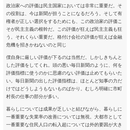
政治家への評価は民主国家においては非常に重要だ。そ
の役割は、今は新聞が担うことになるだろう。そして有
権者が正しい選択をするためにも、この政治家の評価こ
そが民主主義の根幹だ。この評価が狂えば民主主義も狂
う。それくらい重要だ。格付け会社の評価が狂えば金融
危機を招きかねないのと同じ
僕自身に厳しい評価が下るのは当然だ。しかしきちんと
した評価をしてくれ。頭の悪い毎日新聞のように、何を
評価指標に使うのかに思慮のない評価は止めてもらいた
い。毎日新聞の出した評価指標は、ほとんど知事の力だ
けではどうしようもないものばかり。むしろ明確に市町
村長の仕事の部分が多い。
暮らしについては成果が乏しいと結びながら、暮らしに
一番重要な失業率の改善については無視。大都市として
一番重要な住民人口の転入超については外的要因が大き