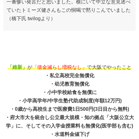
一番惨い発言だと思いました。横にいて中立な意見述べ
ていたトミーズ健さんもこの恫喝で黙りこんでいました
（橋下氏 twilogより）
「維新」
が
「借金減らし増税なし」
で大阪でやったこと
・私立高校完全無償化
・幼児教育無償化
・小中学校給食を無償に
・小学高学年/中学生塾代助成制度(年額12万円)
・0歳から高校生まで医療費1日500円(3日目から無料)
・府大市大を統合し公立最大規模・知の拠点「大阪公立大
学」に、そしてその入学金授業料も無償化(医学部も含む)
・水道料金値下げ