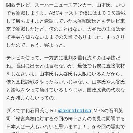
関西テレビ、スーパーニュースアンカー、山本氏、いつ
でも論戦しますよ。ABCキャストで僕には１００％論戦
して勝ちますよと豪語していた大谷昭宏氏ともテレビ東
京で論戦したけど、何のことはない、大谷氏の主張は全
て事実を知らないままでの失当でありました。すっきり
したので、もう、寝よっと。
テレビを使って、一方的に批判を垂れ流すのは卑怯だ
ね。番組に出せとは言わないが、最低でも僕に直接取材
をしなさいよ。山本氏も大谷氏も大阪にいるんだから、
僕と直接論戦をやったらいいじゃない。山本氏や大谷氏
と論戦をやって負けているようじゃ、国政政党の代表な
んか務まらないっての。
ダメですね石田氏も RT
@akino1do1wa
: MBSの石田英
司「桜宮高校に対する今回の橋下さんの意見に同調する
日本人は一人もいないと思いますよ！」が今回の騒動で