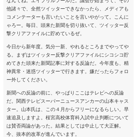
なんてね。エイプリルフールだ。議会が始まって、その
他諸々で、全然ツイッターできなかったら、メディアも
コメンテーターも言いたいことを言いやがって。こんに
ゃろー。毎日、頭来た新聞を切り抜いて、ツイッター反
撃クリアファイルに貯めているぜ。
今日から新年度。気分一新、やれるところまでやってや
る。まずはツイッター反撃クリアファイルにシコシコ貯
めてきた頭来た新聞記事に対する反論だ。今年度も、精
神異常・迷惑ツイッターで行きます。嫌だったらフォロ
ー外してください。
新聞への反論の前に、やっぱりここはテレビへの反論
だ。関西テレビスーパーニュースアンカーの山本キャス
ター。山本氏は、この４月からフリーになるらしい。早
速追及しますよ。桜宮高校体育科入試中止判断について
は賛否両論があった。結果としては中止して大正解。
今、抜本的改革が進んでいます。