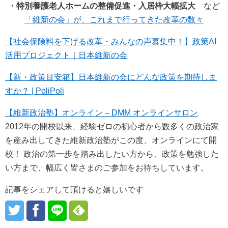
・特別養護老人ホームの整備促進・入居枠大幅拡大
など
「維新の会」が、これまで行ってきた改革の数々
【社会保険料を下げる改革・みんなの声募集中！】政策AI
活用プロジェクト｜日本維新の会
【新・政策目安箱】日本維新の会にどんな政策を期待しま
すか？ | PoliPoli
【維新政治塾】オンライン – DMM オンラインサロン
2012年の開校以来、経験ゼロの初心者から数多くの政治家
を産み出してきた維新政治塾がこの度、オンラインにて開
校！ 政治の第一歩を踏み出したい方から、政策を勉強した
い方まで、幅広く皆さまのご参加をお待ちしています。
記事をシェアして頂けると嬉しいです