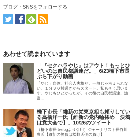
ブログ・SNSをフォローする
あわせて読まれています
「『セクハラやじ』はアウト！もっとひ
どいのは自民都議連だ。」6/23橋下市長
ぶら下がり動画
「やじ」自体、社会人失格だ。一般じゃ考えられな
い。１分３０秒過ぎからスタート。私もそう思いま
す。やじもひどかったが、その後の自民都議連、該
当...
橋下市長「維新の党東京組も頼りしてい
る高橋洋一氏【維新の党内輪揉め 決着
は党大会で】」10/26のツイート
（橋下市長 twilogより引用）ジャーナリスト長谷川
豊氏【維新の勝負は松野氏側の負け】