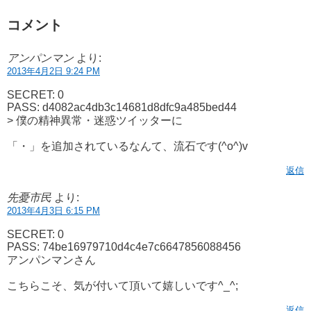
コメント
アンパンマン
より:
2013年4月2日 9:24 PM
SECRET: 0
PASS: d4082ac4db3c14681d8dfc9a485bed44
> 僕の精神異常・迷惑ツイッターに
「・」を追加されているなんて、流石です(^o^)v
返信
先憂市民
より:
2013年4月3日 6:15 PM
SECRET: 0
PASS: 74be16979710d4c4e7c6647856088456
アンパンマンさん
こちらこそ、気が付いて頂いて嬉しいです^_^;
返信