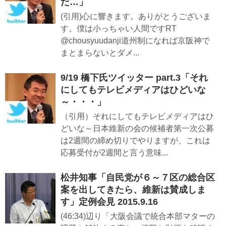
だ…」
(引用)心に響きます。ありがとうございま
す。僕は小っちゃい人間ですRT
@chousyuudanji道州制になれば京阪神で
まとまらないとダメ...
9/19 橋下氏ツイッター part.3「それ
にしてもテレビメディアはひどいな
～・・・」
（引用）それにしてもテレビメディアはひ
どいな～日本維新の会の候補者第一次公募
は2週間の締め切りでやりますが、これは
応募受付が2週間と言う意味...
松井知事「自民党が６～７区の総合区
案を出してきたら、維新は賛成しま
す」定例会見 2015.9.16
(46:34)辺り「大阪会議で統合本部マターの