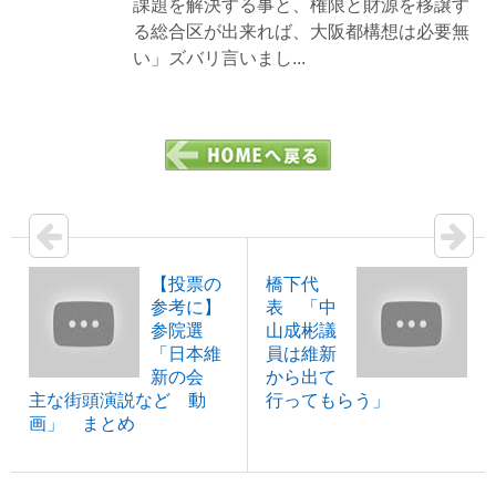
課題を解決する事と、権限と財源を移譲す
る総合区が出来れば、大阪都構想は必要無
い」ズバリ言いまし...
【投票の
橋下代
参考に】
表 「中
参院選
山成彬議
「日本維
員は維新
新の会
から出て
主な街頭演説など 動
行ってもらう」
画」 まとめ