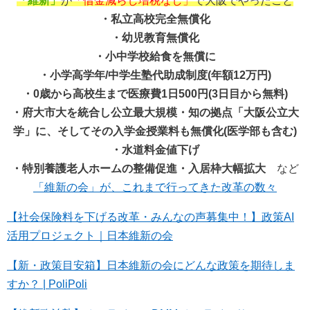
「維新」
が
「借金減らし増税なし」
で大阪でやったこと
・私立高校完全無償化
・幼児教育無償化
・小中学校給食を無償に
・小学高学年/中学生塾代助成制度(年額12万円)
・0歳から高校生まで医療費1日500円(3日目から無料)
・府大市大を統合し公立最大規模・知の拠点「大阪公立大
学」に、そしてその入学金授業料も無償化(医学部も含む)
・水道料金値下げ
・特別養護老人ホームの整備促進・入居枠大幅拡大
など
「維新の会」が、これまで行ってきた改革の数々
【社会保険料を下げる改革・みんなの声募集中！】政策AI
活用プロジェクト｜日本維新の会
【新・政策目安箱】日本維新の会にどんな政策を期待しま
すか？ | PoliPoli