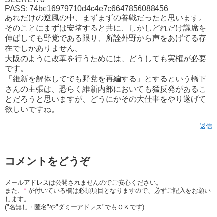
PASS: 74be16979710d4c4e7c6647856088456
あれだけの逆風の中、まずまずの善戦だったと思います。
そのことにまずは安堵すると共に、しかしどれだけ議席を
伸ばしても野党である限り、所詮外野から声をあげてる存
在でしかありません。
大阪のように改革を行うためには、どうしても実権が必要
です。
「維新を解体してでも野党を再編する」とするという橋下
さんの主張は、恐らく維新内部においても猛反発があるこ
とだろうと思いますが、どうにかその大仕事をやり遂げて
欲しいですね。
返信
コメントをどうぞ
メールアドレスは公開されませんのでご安心ください。
また、
*
が付いている欄は必須項目となりますので、必ずご記入をお願い
します。
("名無し・匿名"や"ダミーアドレス"でもＯＫです)