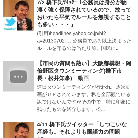
7/2 橋下氏ﾂｲｯﾀｰ「公務員は身分が物
凄く強く保障されているので、放って
おいたら平気でルールを無視すること
も多い・・・」
(引用)headlines.yahoo.co.jp/hl?
a=20130702-… 公務員である以上決まった
ルールを守るのは当たり前。国民に...
【市民の質問も熱い】大阪都構想・阿
倍野区タウンミーティング(橋下市
長・松井知事) 動画
連日タウンミーティングが行われ、逐次動
画がＵＰされています。私も全部観ている
訳ではないんですがその中で、特に印象に
残ったものを紹介します。松...
4/11 橋下氏ツイッター「しつこいな
産経も。それよりも国語力の問題