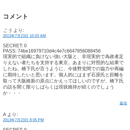
コメント
こう
より:
2013年7月23日 10:03 AM
SECRET: 0
PASS: 74be16979710d4c4e7c6647856088456
現実的で組織に負けない強い大阪と、非現実的で為政者足
りえない者たちを支持する東京。あまりに対照的な結果で
したね。橋下氏が言うように、今後野党間での協力や再編
に期待したいと思います。個人的にはまず石原氏と距離を
取って大阪維新の原点にかえってほしいのですが、橋下氏
の話を聞く限りしばらくは現状維持が続くのでしょう
か・・・
返信
A
より:
2013年7月23日 8:05 PM
SECRET: 0