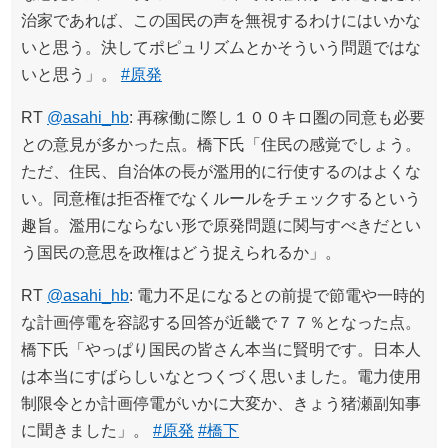
治家であれば、この国民の声を無視するわけにはいかな
いと思う。決してポピュリズムとかそういう問題ではな
いと思う」。
#原発
RT
@asahi_hb
: 再稼働に際し１００キロ圏の同意も必要
との意見が多かった点。橋下氏「住民の感覚でしょう。
ただ、住民、自治体の長が濫用的に行使するのはよくな
い。同意権は拒否権でなくルールをチェックするという
趣旨。濫用にならない形で原発問題に関与すべきだとい
う国民の意思を政権はどう捉えられるか」。
RT
@asahi_hb
: 電力不足になるとの前提で節電や一時的
な計画停電を容認する回答が近畿で７７％となった点。
橋下氏「やっぱり国民の皆さん本当に賢明です。日本人
は本当にすばらしいなとつくづく思いました。電力使用
制限令とか計画停電がいかに大変か、きょう猪瀬副知事
に聞きました」。
#原発
#橋下