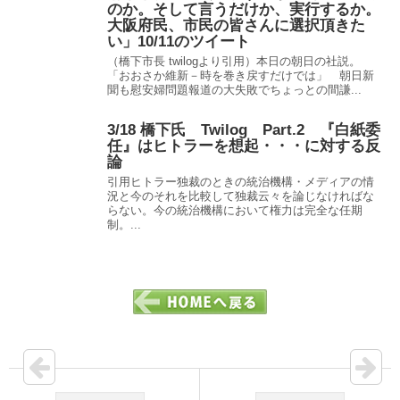
のか。そして言うだけか、実行するか。
大阪府民、市民の皆さんに選択頂きた
い」10/11のツイート
（橋下市長 twilogより引用）本日の朝日の社説。
「おおさか維新－時を巻き戻すだけでは」 朝日新
聞も慰安婦問題報道の大失敗でちょっとの間謙...
3/18 橋下氏 Twilog Part.2 『白紙委
任』はヒトラーを想起・・・に対する反
論
引用ヒトラー独裁のときの統治機構・メディアの情
況と今のそれを比較して独裁云々を論じなければな
らない。今の統治機構において権力は完全な任期
制。...