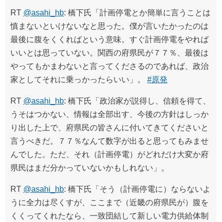
RT
@asahi_hb
: 橋下氏「計画停電とか簡単に言うことは
慎まないといけないなと思った。僕が言いたかったのは
最後に腹をくくればという意味。すぐ計画停電をやれば
いいとは思っていない。関西の府県民が７７％、最後は
やってもかまわないと言ってくださるのであれば、政治
家としてそれに乗っかったらいい」。
#原発
RT
@asahi_hb
: 橋下氏「政治家が説得し、信頼を得て、
うそはつかない、情報は全部出す、今後の方針はしっか
り出した上で、府県民の皆さんに付いてきてくださいと
言うべきだ。７７％なんて数字が出ると思ってもみませ
んでした。ただ、それ（計画停電）がどれだけ大変か府
県民はまだ分かっていないかもしれない」。
RT
@asahi_hb
: 橋下氏「そう（計画停電に）ならないよ
うに全力は尽くすが、ここまで（近畿の府県民が）腹を
くくってくれたなら、一致団結して新しい電力供給体制