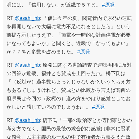
明には、「信用しない」が近畿で５７％。
#原発
RT
@asahi_hb
: 「仮に今年の夏、関電管内で原発の運転
を再開しないで大幅に電力不足になるとしたら」という
前提を示したうえで、「節電や一時的な計画停電が必要
になってもよいか」と聞くと、近畿で「なってもよい」
が７７％と多数を占めました。
#原発
RT
@asahi_hb
: 原発に関する世論調査で運転再開に反対
の回答が近畿、福井とも賛成を上回った点。橋下氏は
「（反対が）過半数ちょっとじゃないかというとらえ方
もあるでしょうけれど、賛成との比較から言えば関西の
府県民は今回の（政権の）進め方をやはり感覚としてお
かしいと感じているのでしょうね」。
#原発
RT
@asahi_hb
: 橋下氏「一部の政治家とか専門家とかの
考え方でなく、国民の最後の総合的な感覚は非常に賢明
な感覚。民主主義のルールの中で有権者から票をえた政