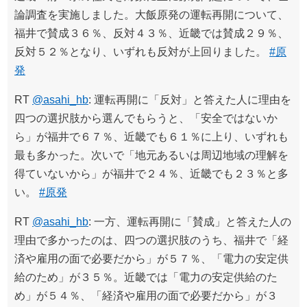
論調査を実施しました。大飯原発の運転再開について、
福井で賛成３６％、反対４３％、近畿では賛成２９％、
反対５２％となり、いずれも反対が上回りました。
#原
発
RT
@asahi_hb
: 運転再開に「反対」と答えた人に理由を
四つの選択肢から選んでもらうと、「安全ではないか
ら」が福井で６７％、近畿でも６１％に上り、いずれも
最も多かった。次いで「地元あるいは周辺地域の理解を
得ていないから」が福井で２４％、近畿でも２３％と多
い。
#原発
RT
@asahi_hb
: 一方、運転再開に「賛成」と答えた人の
理由で多かったのは、四つの選択肢のうち、福井で「経
済や雇用の面で必要だから」が５７％、「電力の安定供
給のため」が３５％。近畿では「電力の安定供給のた
め」が５４％、「経済や雇用の面で必要だから」が３