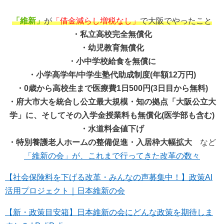
「維新」
が
「借金減らし増税なし」
で大阪でやったこと
・私立高校完全無償化
・幼児教育無償化
・小中学校給食を無償に
・小学高学年/中学生塾代助成制度(年額12万円)
・0歳から高校生まで医療費1日500円(3日目から無料)
・府大市大を統合し公立最大規模・知の拠点「大阪公立大
学」に、そしてその入学金授業料も無償化(医学部も含む)
・水道料金値下げ
・特別養護老人ホームの整備促進・入居枠大幅拡大
など
「維新の会」が、これまで行ってきた改革の数々
【社会保険料を下げる改革・みんなの声募集中！】政策AI
活用プロジェクト｜日本維新の会
【新・政策目安箱】日本維新の会にどんな政策を期待しま