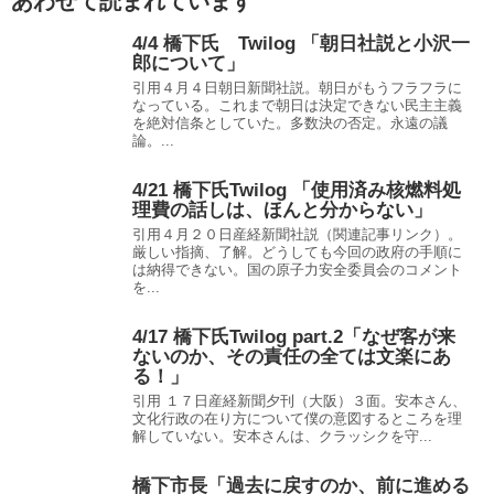
あわせて読まれています
4/4 橋下氏 Twilog 「朝日社説と小沢一
郎について」
引用４月４日朝日新聞社説。朝日がもうフラフラに
なっている。これまで朝日は決定できない民主主義
を絶対信条としていた。多数決の否定。永遠の議
論。...
4/21 橋下氏Twilog 「使用済み核燃料処
理費の話しは、ほんと分からない」
引用４月２０日産経新聞社説（関連記事リンク）。
厳しい指摘、了解。どうしても今回の政府の手順に
は納得できない。国の原子力安全委員会のコメント
を...
4/17 橋下氏Twilog part.2「なぜ客が来
ないのか、その責任の全ては文楽にあ
る！」
引用 １７日産経新聞夕刊（大阪）３面。安本さん、
文化行政の在り方について僕の意図するところを理
解していない。安本さんは、クラッシクを守...
橋下市長「過去に戻すのか、前に進める