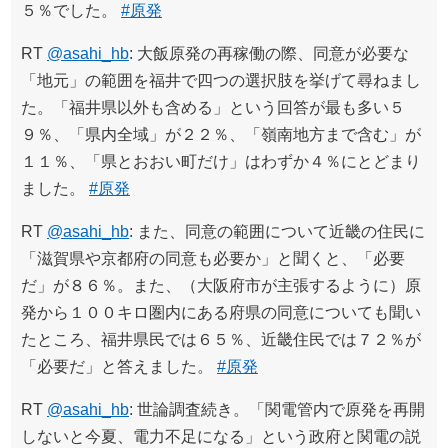
５％でした。
#原発
RT
@asahi_hb
: 大飯原発の再稼働の際、同意が必要な
「地元」の範囲を福井で四つの選択肢を挙げて尋ねまし
た。「福井県以外も含める」という回答が最も多い５
９％、「県内全域」が２２％、「嶺南地方まで含む」が
１１％、「県とおおい町だけ」はわずか４％にとどまり
ました。
#原発
RT
@asahi_hb
: また、同意の範囲について近畿の住民に
「滋賀県や京都府の同意も必要か」と聞くと、「必要
だ」が８６％。また、（大阪府市が主張するように）原
発から１００キロ圏内にある府県の同意についても聞い
たところ、福井県民では６５％、近畿住民では７２％が
「必要だ」と答えました。
#原発
RT
@asahi_hb
: 世論調査続き。「関電管内で原発を再開
しないと今夏、電力不足になる」という政府と関電の説