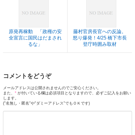
原発再稼動 「政権の安
藤村官房長官への反論。
全宣言に国民はだまされ
怒り爆発！4/25 橋下市長
るな」
登庁時囲み取材
コメントをどうぞ
メールアドレスは公開されませんのでご安心ください。
また、
*
が付いている欄は必須項目となりますので、必ずご記入をお願い
します。
("名無し・匿名"や"ダミーアドレス"でもＯＫです)