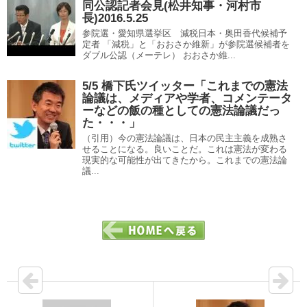
同公認記者会見(松井知事・河村市
長)2016.5.25
参院選・愛知県選挙区 減税日本・奥田香代候補予
定者 「減税」と「おおさか維新」が参院選候補者を
ダブル公認（メーテレ） おおさか維...
5/5 橋下氏ツイッター「これまでの憲法
論議は、メディアや学者、コメンテータ
ーなどの飯の種としての憲法論議だっ
た・・・」
（引用）今の憲法論議は、日本の民主主義を成熟さ
せることになる。良いことだ。これは憲法が変わる
現実的な可能性が出てきたから。これまでの憲法論
議...