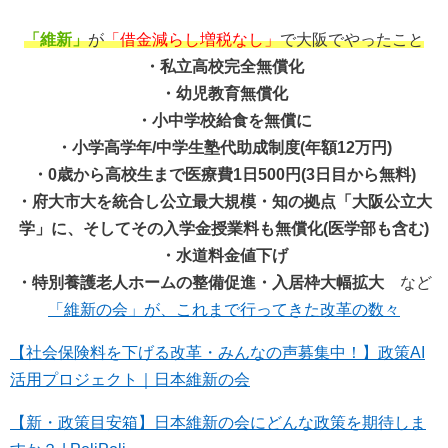
「維新」
が
「借金減らし増税なし」
で大阪でやったこと
・私立高校完全無償化
・幼児教育無償化
・小中学校給食を無償に
・小学高学年/中学生塾代助成制度(年額12万円)
・0歳から高校生まで医療費1日500円(3日目から無料)
・府大市大を統合し公立最大規模・知の拠点「大阪公立大
学」に、そしてその入学金授業料も無償化(医学部も含む)
・水道料金値下げ
・特別養護老人ホームの整備促進・入居枠大幅拡大
など
「維新の会」が、これまで行ってきた改革の数々
【社会保険料を下げる改革・みんなの声募集中！】政策AI
活用プロジェクト｜日本維新の会
【新・政策目安箱】日本維新の会にどんな政策を期待しま