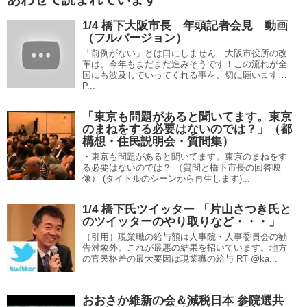
1/4 橋下大阪市長 年頭記者会見 動画
（フルバージョン）
「前例がない」とは口にしません…大阪市役所の改
革は、今年もまだまだ進みそうです！この流れが全
国にも波及していってくれる事を、切に願います…
P...
「東京も問題があると聞いてます。東京
のまねをする必要はないのでは？」（都
構想・住民説明会・質問集）
・東京も問題があると聞いてます。東京のまねをす
る必要はないのでは？ （質問と橋下市長の回答映
像） (タイトルのシーンから再生します)...
1/4 橋下氏ツイッター 「片山さつき氏と
のツイッターのやり取りなど・・・」
（引用）現業職の給与額は人事院・人事委員会の勧
告対象外。これが最悪の結果を招いています。地方
の官民格差の最大要因は現業職の給与 RT @ka...
おおさか維新の会＆減税日本 参院選共