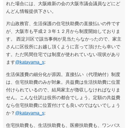
れた場合には、大阪維新の会の大阪市議会議員などにど
んどん情報提供下さい。
片山政務官、生活保護の住宅扶助費の直接払いの件です
が、大阪市も平成２３年１２月から制度開始しておりま
す。 西淀川区で該当事例が見当たらなかったので、家主
さんに区役所にお越し頂くように言って頂けたら幸いで
す。ただ民間住宅では制度が使われていない現状があり
ます
@katayama_s
:
生活保護費の細分化が原因。直接払い（代理納付）制度
は、住宅扶助費のみが対象。共益費は生活扶助費に位置
付けられているので、結局家主が徴収しなければなりま
せん。こんな仕訳は役所の都合でしょう。定額の共益費
なら住宅扶助費に位置付けても良いのではないでしょう
か？
@katayama_s
:
住宅扶助費も、生活扶助費も、医療扶助費も、ワンバス