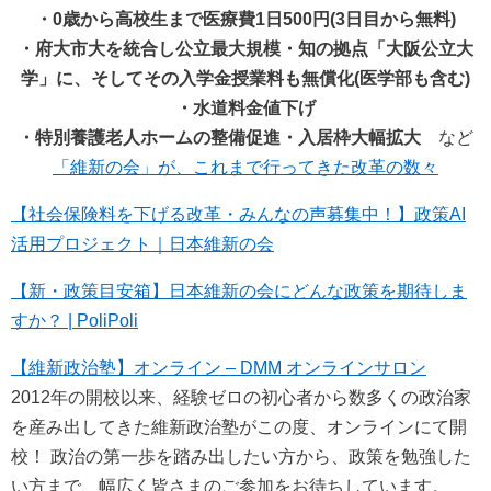
・0歳から高校生まで医療費1日500円(3日目から無料)
・府大市大を統合し公立最大規模・知の拠点「大阪公立大
学」に、そしてその入学金授業料も無償化(医学部も含む)
・水道料金値下げ
・特別養護老人ホームの整備促進・入居枠大幅拡大
など
「維新の会」が、これまで行ってきた改革の数々
【社会保険料を下げる改革・みんなの声募集中！】政策AI
活用プロジェクト｜日本維新の会
【新・政策目安箱】日本維新の会にどんな政策を期待しま
すか？ | PoliPoli
【維新政治塾】オンライン – DMM オンラインサロン
2012年の開校以来、経験ゼロの初心者から数多くの政治家
を産み出してきた維新政治塾がこの度、オンラインにて開
校！ 政治の第一歩を踏み出したい方から、政策を勉強した
い方まで、幅広く皆さまのご参加をお待ちしています。