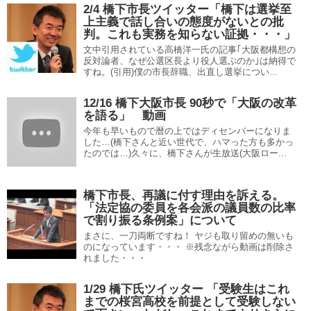
2/4 橋下市長ツイッター「橋下は選挙至
上主義で話し合いの態度がないとの批
判。これも実務を知らない証拠・・・」
文中引用されている高橋洋一氏の記事｢大阪都構想の
反対論者、なぜ公選区長より役人選ぶのか｣は納得で
すね。(引用)僕の市長辞職、出直し選挙につい...
12/16 橋下大阪市長 90秒で「大阪の改革
を語る」 動画
今年も早いもので暦の上ではディセンバーになりま
した…(橋下さんと近い世代で、ハマった方も多かっ
たのでは…)久々に、橋下さんが生放送(大阪ロー...
橋下市長、再議に付す理由を訴える。
「法定協の委員を各会派の議員数の比率
で割り振る条例案」について
まさに、一刀両断ですね！ ヤジも取り留めの無いも
のになっています・・・ ※残念ながら動画は削除さ
れました・・・
1/29 橋下氏ツイッター 「受験生はこれ
までの桜宮高校を前提として受験しない