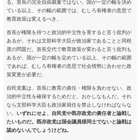
る。首長の完全自由裁量ではない。国が一定の幅を決め
ている以上、その幅の範囲では、むしろ有権者の意思で
教育政策は変えるべき。
首長が権限を持つと政治的中立性を害すると言う批判が
あるが、それは文部科学大臣が政治家であることと同程
度の問題だ。首長交代で教育政策が変わると言う批判も
あるが、国が一定の幅を定めている以上、その幅の範囲
であれば、むしろ有権者の意思で社会情勢に合わせた政
策変更が必要だ。
自民党案は、首長に教育の責任・権限を負わせない。政
治的中立性を確保するためだと。おかしなもんだ。それ
なら文部科学大臣も政治家就任を禁止しなければならな
い。
いずれにせよ、自民党や既存政党の責任者と論戦し
たいものだ。既存政党は国会議員様同士でないと論戦は
認めないんでしょうけどね。