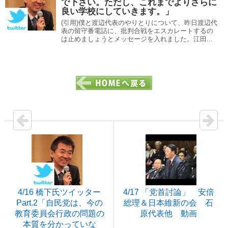
で下さい。ただし、これまでよりさらに
良い学校にしていきます。」
(引用)僕と渡辺代表のやりとりについて、昨日渡辺代
表の留守番電話に、批判合戦をエスカレートするの
は止めましょうとメッセージを入れました。江田...
4/16 橋下氏ツイッター
4/17 「党首討論」 安倍
Part.2「自民党は、今の
総理＆日本維新の会 石
教育委員会行政の問題の
原代表他 動画
本質を分かっていな