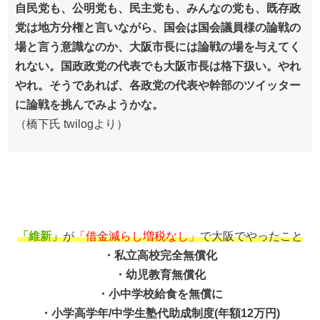
自民党も、公明党も、民主党も、みんなの党も、既存政
党は地方分権と言いながら、国会は国会議員様の論戦の
場と言う意識なのか、大阪市長には論戦の場を与えてく
れない。国政政党の代表でも大阪市長は格下扱い。やれ
やれ。そうであれば、各政党の代表や幹部のツイッター
に論戦を挑んでみようかな。
（橋下氏 twilogより）
「維新」
が
「借金減らし増税なし」
で大阪でやったこと
・私立高校完全無償化
・幼児教育無償化
・小中学校給食を無償に
・小学高学年/中学生塾代助成制度(年額12万円)