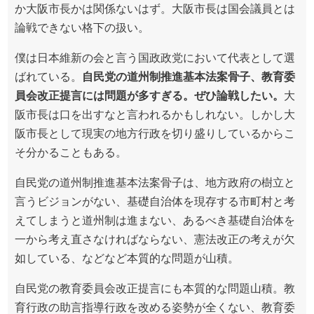
か大阪市長かは関係ないはず。大阪市長は国会議員とは
論戦できない格下の扱い。
僕は日本維新の会と言う国政政党において代表として選
ばれている。
自民党の道州制推進基本法案骨子、教育委
員会改正提言には問題が多すぎる。ぜひ論戦したい。
大
阪市長は口を出すなと言われるかもしれない。しかし大
阪市長として現実の地方行政を切り盛りしているからこ
そ分かることもある。
自民党の道州制推進基本法案骨子は、地方政府の樹立と
言うビジョンがない、基礎自治体を現存する市町村と考
えてしまうと道州制は進まない、あるべき基礎自治体を
一から考え直さなければならない、憲法改正の考えが欠
如している、などなど本質的な問題が山積。
自民党の教育委員会改正提言にも本質的な問題山積。教
育行政の助言指導行政を改める姿勢が全くない、教育委