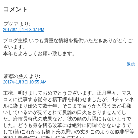
コメント
プリマ
より:
2017年1月1日 3:07 PM
ブログ主様 いつも貴重な情報を提供いただきありがとうご
ざいます。
本年もよろしくお願い致します。
返信
京都の住人
より:
2017年1月3日 10:55 AM
主様、明けましておめでとうございます。正月早々、マス
コミに従事する従弟と橋下評を闘わせましたが、4チャンネ
ルに染まり始めて数十年、そこまで言うかと思うほど毛嫌
いしているのが見てとれて反論の口火をきりませんでし
た。府市長時代の成果など、彼の頭の片隅にもないようで
した。どうも身を切る改革には絶対に同調できないようで
して(笑)これからも橋下氏の思いの丈をこのような似非平等