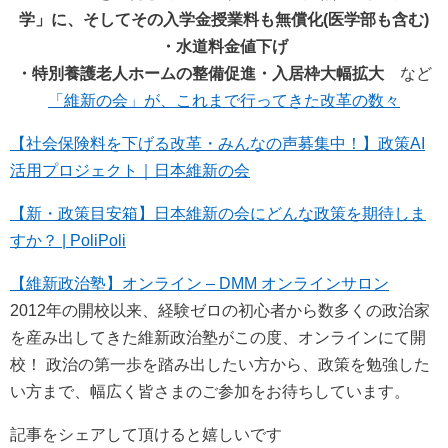
学」に、そしてその入学金授業料も無償化(医学部も含む)
・水道料金値下げ
・特別養護老人ホームの整備促進・入居枠大幅拡大
など
「維新の会」が、これまで行ってきた改革の数々
【社会保険料を下げる改革・みんなの声募集中！】政策AI
活用プロジェクト｜日本維新の会
【新・政策目安箱】日本維新の会にどんな政策を期待しま
すか？ | PoliPoli
【維新政治塾】オンライン – DMM オンラインサロン
2012年の開校以来、経験ゼロの初心者から数多くの政治家
を産み出してきた維新政治塾がこの度、オンラインにて開
校！ 政治の第一歩を踏み出したい方から、政策を勉強した
い方まで、幅広く皆さまのご参加をお待ちしています。
記事をシェアして頂けると嬉しいです