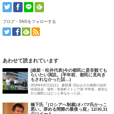
ブログ・SNSをフォローする
あわせて読まれています
[維新・松井代表]今の都民に是非観ても
らいたい演説。(半年前、都民に見向き
もされなかった話…)
2016年6月11日(土) 参院選･旧おおさか維新の会街
頭演説会 場所：有楽町イトシア前 半年前、残念な
がら都民にはピンと来なかった話...
橋下氏「(ロシアへ制裁)オバマ氏かっこ
悪い。辞める間際の最後っ屁」12/30,31
のツイート