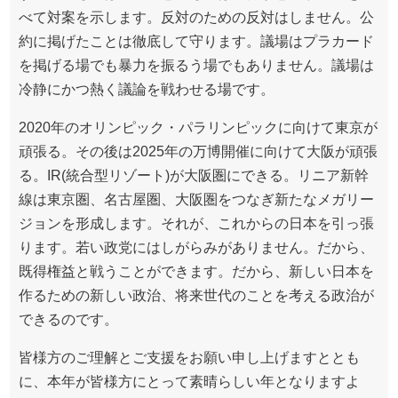
べて対案を示します。反対のための反対はしません。公
約に掲げたことは徹底して守ります。議場はプラカード
を掲げる場でも暴力を振るう場でもありません。議場は
冷静にかつ熱く議論を戦わせる場です。
2020年のオリンピック・パラリンピックに向けて東京が
頑張る。その後は2025年の万博開催に向けて大阪が頑張
る。IR(統合型リゾート)が大阪圏にできる。リニア新幹
線は東京圏、名古屋圏、大阪圏をつなぎ新たなメガリー
ジョンを形成します。それが、これからの日本を引っ張
ります。若い政党にはしがらみがありません。だから、
既得権益と戦うことができます。だから、新しい日本を
作るための新しい政治、将来世代のことを考える政治が
できるのです。
皆様方のご理解とご支援をお願い申し上げますととも
に、本年が皆様方にとって素晴らしい年となりますよ