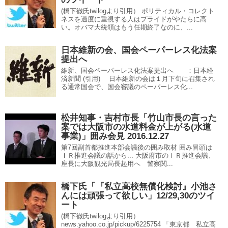
(橋下徹氏twilogより引用） ポリティカル・コレクト
ネスを過度に重視する人はプライドがやたらに高
い。オバマ大統領はもう任期終了なのに、...
日本維新の会、国会ペーパーレス化法案
提出へ
維新、国会ペーパーレス化法案提出へ ：日本経
済新聞 (引用) 日本維新の会は１月下旬に召集され
る通常国会で、国会審議のペーパーレス化...
松井知事・吉村市長「竹山市長の言った
案では大阪市の水道料金が上がる(水道
事業)」囲み会見 2016.12.27
第7回副首都推進本部会議後の囲み取材 囲み冒頭は
ＩＲ推進会議の話から... 大阪府市のＩＲ推進会議、
座長に大阪観光局長起用へ 警察関...
橋下氏「『私立高校無償化検討』小池さ
んには頑張って欲しい」12/29,30のツイ
ート
(橋下徹氏twilogより引用）
news.yahoo.co.jp/pickup/6225754 「東京都 私立高