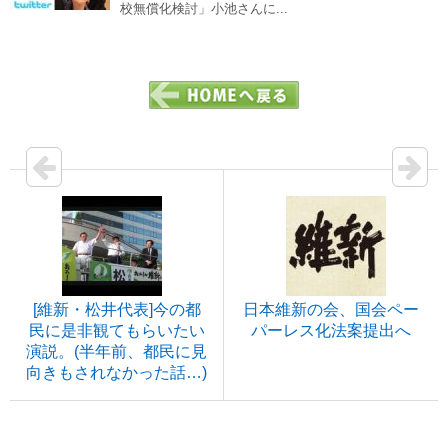
校無償化検討」小池さんに...
[維新・松井代表]今の都
日本維新の会、国会ペー
民に是非観てもらいたい
パーレス化法案提出へ
演説。(半年前、都民に見
向きもされなかった話…)