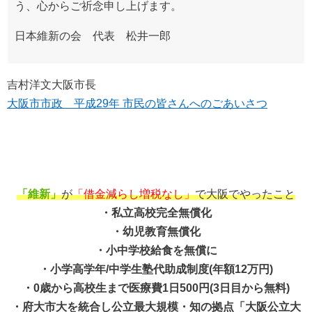
う、心からご祈念申し上げます。
日本維新の会 代表 松井一郎
吉村洋文大阪市長
大阪市市政 平成29年 市民の皆さんへのごあいさつ
「維新」
が
「借金減らし増税なし」
で大阪でやったこと
・私立高校完全無償化
・幼児教育無償化
・小中学校給食を無償に
・小学高学年/中学生塾代助成制度(年額12万円)
・0歳から高校生まで医療費1日500円(3日目から無料)
・府大市大を統合し公立最大規模・知の拠点「大阪公立大