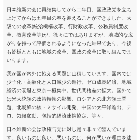
日本維新の会に再結集してから二年目、国政政党を立ち
上げてからは五年目の春を迎えることができました。大
阪での改革(統治機構改革、行財政改革、公務員制度改
革、教育改革等)が、徐々にではありますが、地域的な広
がりを持って評価されるようになった結果であり、今後
も皆様とともに地域の改革、国政の改革に取り組んでま
いります。
我が国が内外に抱える問題は山積しています。国内では
少子化・高齢化と人口減少の進行。ゼロ成長経済。地域
経済の衰退と東京一極集中。世代間格差の拡大。国外で
は米大統領の政策転換の影響、ロシアとの北方領土問
題、北朝鮮の核・ミサイル開発、中国の太平洋進出、テ
ロ、気候変動、包括的経済連携協定、等々。
日本維新の会は政権与党に対し是々非々で臨んでいま
す。良いものは良い。悪いものは、何が悪いか理由を述