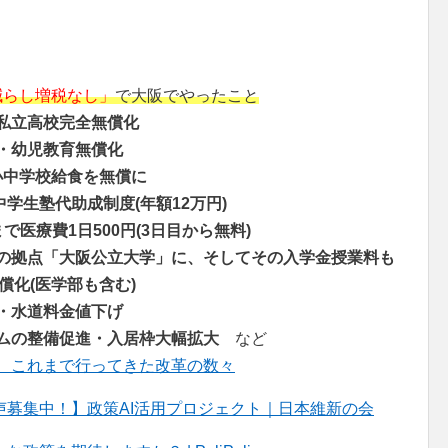
減らし増税なし」
で大阪でやったこと
私立高校完全無償化
・幼児教育無償化
小中学校給食を無償に
中学生塾代助成制度(年額12万円)
で医療費1日500円(3日目から無料)
の拠点「大阪公立大学」に、そしてその入学金授業料も
償化(医学部も含む)
・水道料金値下げ
ムの整備促進・入居枠大幅拡大
など
、これまで行ってきた改革の数々
募集中！】政策AI活用プロジェクト｜日本維新の会