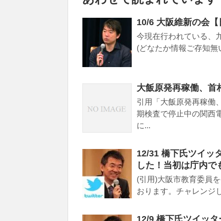
10/6 大阪維新の
今現在行われている、
(どなたか情報ご存知無い
大飯原発再稼働、首
引用「大飯原発再稼働
期検査で停止中の関西
に...
12/31 橋下氏ツ
した！当初は庁内で
(引用)大阪市教育委員
おります。チャレンジし
12/9 橋下氏ツイ