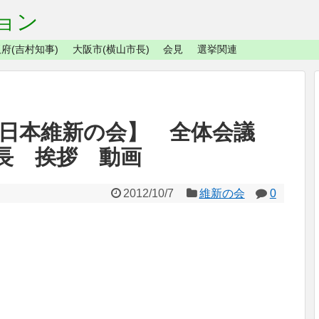
ョン
府(吉村知事)
大阪市(横山市長)
会見
選挙関連
会【日本維新の会】 全体会議
長 挨拶 動画
2012/10/7
維新の会
0