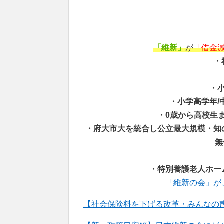
「維新」
が
「借金
・
・
・小学高学年/
・0歳から高校生ま
・府大市大を統合し公立最大規模・知
無
・特別養護老人ホー
「維新の会」が
【社会保険料を下げる改革・みんなの声