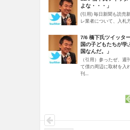
よな・・・」
(引用) 毎日新聞も読
レ業者について、入札方
7/6 橋下氏ツイッタ
国の子どもたちが学
国なんだ。」
（引用）参ったぜ、週
て僕の周辺に取材を入
刊...