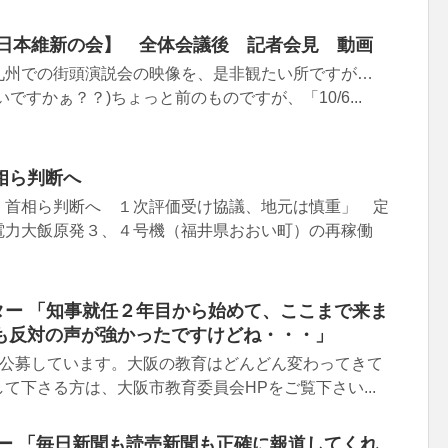
会【日本維新の会】 全体会議後 記者会見 動画
九州での街頭演説会の映像を、是非観たい所ですが…
ですかぁ？？)ちょっと前のものですが、「10/6...
相ら判断へ
、首相ら判断へ １次評価受け協議、地元は慎重」 定
電力大飯原発３、４号機（福井県おおい町）の再稼働
イッター 「知事就任２年目から始めて、ここまで来ま
も反対の声が強かったですけどね・・・」
を公募しています。大阪の教育はどんどん変わってきて
て下さる方は、大阪市教育委員会HPをご覧下さい...
ッター 「毎日新聞も読売新聞も正確に報道してくれ