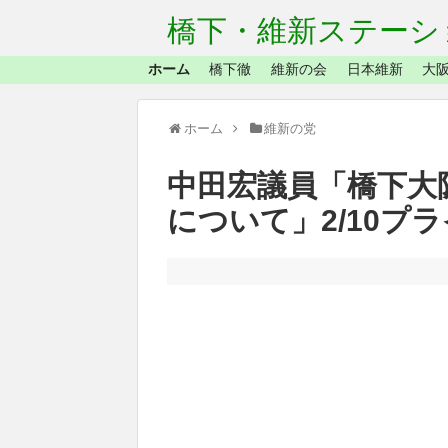
橋下・維新ステーシ
ホーム
橋下徹
維新の会
日本維新
大阪
ホーム
維新の党
中田宏議員「橋下大
について」2/10プ