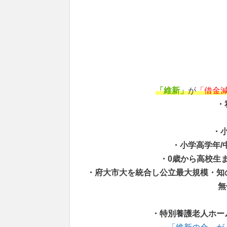
「維新」
が
「借金
・
・
・小学高学年/
・0歳から高校生ま
・府大市大を統合し公立最大規模・知
無
・特別養護老人ホー