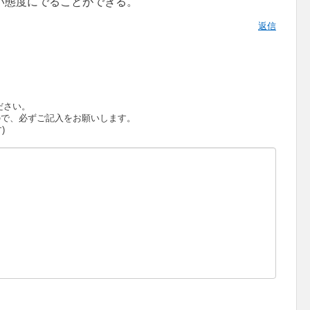
い態度にでることができる。
返信
ださい。
で、必ずご記入をお願いします。
)