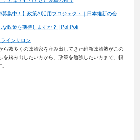
、これまで行ってきた改革の数々
募集中！】政策AI活用プロジェクト｜日本維新の会
を期待しますか？ | PoliPoli
ンラインサロン
者から数多くの政治家を産み出してきた維新政治塾がこの
一歩を踏み出したい方から、政策を勉強したい方まで、幅
す。