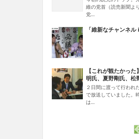
維の党首（読売新聞よ
党...
「維新なチャンネル 
【これが観たかった
明氏、夏野剛氏、松
２日間に渡って行われ
で放送していました。
は...