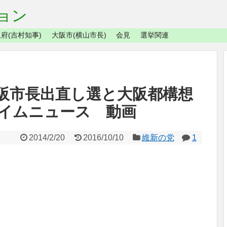
ョン
府(吉村知事)
大阪市(横山市長)
会見
選挙関連
阪市長出直し選と大阪都構想
ライムニュース 動画
2014/2/20
2016/10/10
維新の党
1