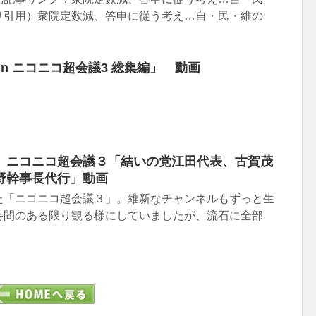
り引用）衆院定数減、答申に従う考え…自・民・維の
in ニコニコ超会議3 総集編」 動画
】ニコニコ超会議３「結いの党江田代表、古賀茂
野幹事長代行」動画
た「ニコニコ超会議３」。維新なチャンネルもずっと生
時間のある限り観る様にしていましたが、流石に全部