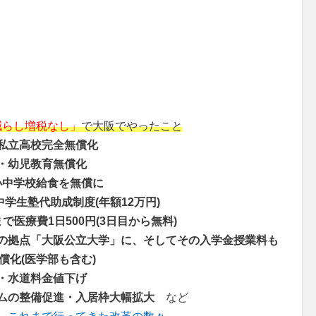
減らし増税なし」
で大阪でやったこと
私立高校完全無償化
・幼児教育無償化
小中学校給食を無償に
中学生塾代助成制度(年額12万円)
で医療費1日500円(3日目から無料)
の拠点「大阪公立大学」に、そしてその入学金授業料も
償化(医学部も含む)
・水道料金値下げ
ムの整備促進・入居枠大幅拡大
など