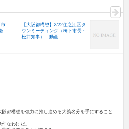
下市
【大阪都構想】2/22住之江区タ
問会
ウンミーティング（橋下市長・
松井知事） 動画
大阪都構想を強力に推し進める大義名分を手にすること
条件なわけだ。