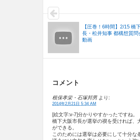
【圧巻！6時間】2/15 橋
長・松井知事 都構想質
動画
コメント
根保孝栄・石塚邦男
より:
2014年2月21日 5:34 AM
[絵文字:v-7]分かりやすかったですね。
橋下大阪市長が選挙の禊を受ければ、
ができる。
このためには選挙は必要にして十分な