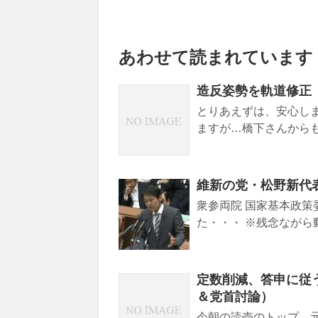
あわせて読まれています
造反姿勢を軌道修正
とりあえずは、安心し
ますが…橋下さんからも
維新の党・松野新代表「
衆参両院 国家基本政策
た・・・ ※残念ながら動
定数削減、答申に従う
＆党首討論）
今朝の読売のトップ。