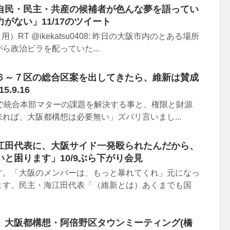
自民・民主・共産の候補者が色んな夢を語ってい
がない」11/17のツイート
引用）RT @ikekatsu0408: 昨日の大阪市内のとある場所
ら政治ビラを配っていた...
６～７区の総合区案を出してきたら、維新は賛成
.9.16
阪会議で統合本部マターの課題を解決する事と、権限と財源
れば、大阪都構想は必要無い」ズバリ言いまし...
江田代表に、大阪サイド一発殴られたんだから、
と困ります」10/9ぶら下がり会見
す。「大阪のメンバーは、もっと暴れてくれ」元になっ
ます。民主・海江田代表「（維新とは）あくまでも国
】大阪都構想・阿倍野区タウンミーティング(橋