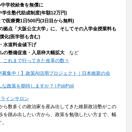
小中学校給食を無償に
中学生塾代助成制度(年額12万円)
で医療費1日500円(3日目から無料)
の拠点「大阪公立大学」に、そしてその入学金授業料も
償化(医学部も含む)
・水道料金値下げ
ムの整備促進・入居枠大幅拡大
など
、これまで行ってきた改革の数々
募集中！】政策AI活用プロジェクト｜日本維新の会
を期待しますか？ | PoliPoli
ンラインサロン
者から数多くの政治家を産み出してきた維新政治塾がこの
一歩を踏み出したい方から、政策を勉強したい方まで、幅
す。