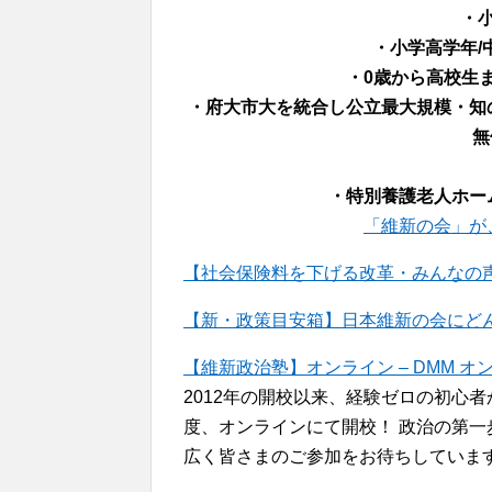
・
・小学高学年/
・0歳から高校生ま
・府大市大を統合し公立最大規模・知
無
・特別養護老人ホー
「維新の会」が
【社会保険料を下げる改革・みんなの声
【新・政策目安箱】日本維新の会にどんな政策
【維新政治塾】オンライン – DMM オ
2012年の開校以来、経験ゼロの初心
度、オンラインにて開校！ 政治の第
広く皆さまのご参加をお待ちしていま