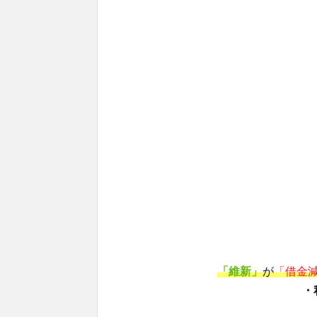
「維新」
が
「借金
・