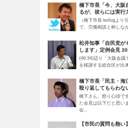
橋下市長「今、大阪
るが、彼らには実行力
（橋下市長 twilogより
で、労働相談と称しなが
松井知事「自民党が
します」定例会見 2015
(46:34)辺り「大
を移譲する総合区が出来
橋下市長「民主・海
殴り返してもらわない
橋下さん、怒り心頭で
た会見は以下だと思い
会...
【市民の質問も熱い