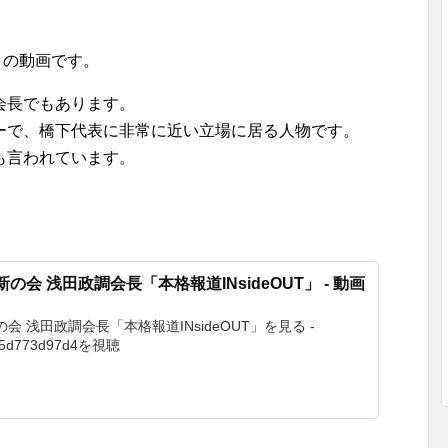
T」の動画です。
会長でもあります。
ーで、橋下代表に非常に近い立場に居る人物です。
も言われています。
本維新の会 浅田政調会長「本格報道INsideOUT」 - 動画
維新の会 浅田政調会長「本格報道INsideOUT」を見る -
fe5d773d97d4を視聴