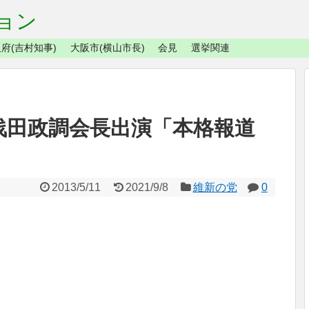
ョン
府(吉村知事)
大阪市(横山市長)
会見
選挙関連
 浅田政調会長出演「本格報道
2013/5/11
2021/9/8
維新の党
0