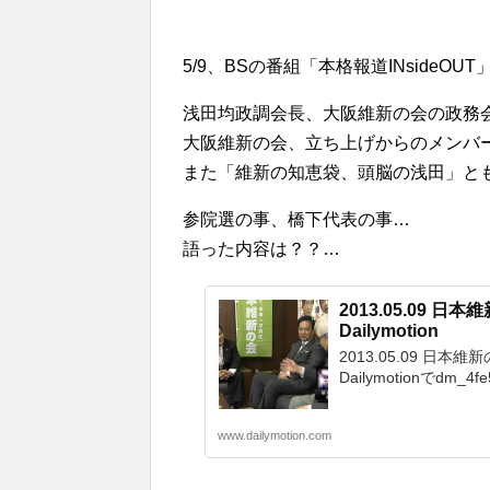
5/9、BSの番組「本格報道INsideOU
浅田均政調会長、大阪維新の会の政務
大阪維新の会、立ち上げからのメンバ
また「維新の知恵袋、頭脳の浅田」と
参院選の事、橋下代表の事…
語った内容は？？…
2013.05.09 日
Dailymotion
2013.05.09 日本
Dailymotionでdm_4
www.dailymotion.com