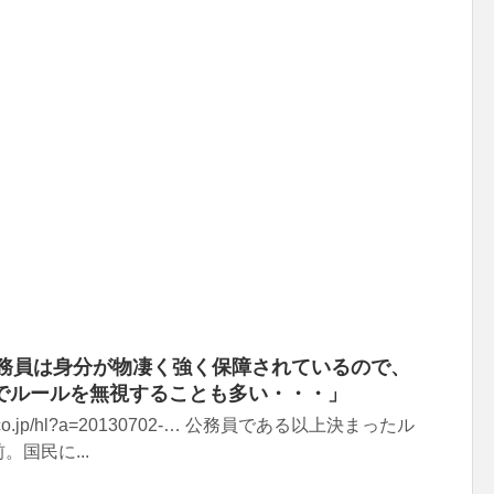
ｰ「公務員は身分が物凄く強く保障されているので、
でルールを無視することも多い・・・」
oo.co.jp/hl?a=20130702-… 公務員である以上決まったル
国民に...