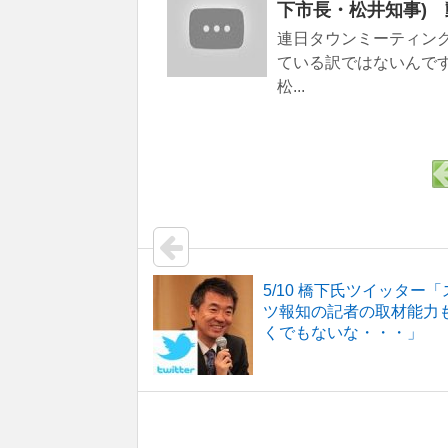
下市長・松井知事) 
連日タウンミーティン
ている訳ではないんで
松...
5/10 橋下氏ツイッター
ツ報知の記者の取材能力
くでもないな・・・」