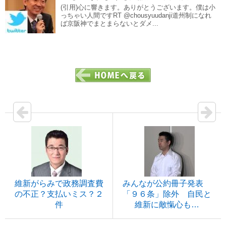
(引用)心に響きます。ありがとうございます。僕は小
っちゃい人間ですRT @chousyuudanji道州制になれ
ば京阪神でまとまらないとダメ...
維新がらみで政務調査費
みんなが公約冊子発表
の不正？支払いミス？２
「９６条」除外 自民と
件
維新に敵愾心も…