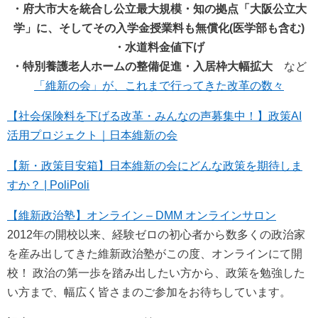
・府大市大を統合し公立最大規模・知の拠点「大阪公立大
学」に、そしてその入学金授業料も無償化(医学部も含む)
・水道料金値下げ
・特別養護老人ホームの整備促進・入居枠大幅拡大
など
「維新の会」が、これまで行ってきた改革の数々
【社会保険料を下げる改革・みんなの声募集中！】政策AI
活用プロジェクト｜日本維新の会
【新・政策目安箱】日本維新の会にどんな政策を期待しま
すか？ | PoliPoli
【維新政治塾】オンライン – DMM オンラインサロン
2012年の開校以来、経験ゼロの初心者から数多くの政治家
を産み出してきた維新政治塾がこの度、オンラインにて開
校！ 政治の第一歩を踏み出したい方から、政策を勉強した
い方まで、幅広く皆さまのご参加をお待ちしています。