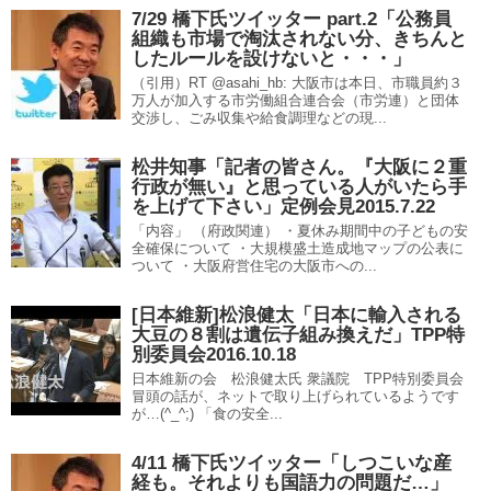
7/29 橋下氏ツイッター part.2「公務員
組織も市場で淘汰されない分、きちんと
したルールを設けないと・・・」
（引用）RT @asahi_hb: 大阪市は本日、市職員約３
万人が加入する市労働組合連合会（市労連）と団体
交渉し、ごみ収集や給食調理などの現...
松井知事「記者の皆さん。『大阪に２重
行政が無い』と思っている人がいたら手
を上げて下さい」定例会見2015.7.22
「内容」 （府政関連） ・夏休み期間中の子どもの安
全確保について ・大規模盛土造成地マップの公表に
ついて ・大阪府営住宅の大阪市への...
[日本維新]松浪健太「日本に輸入される
大豆の８割は遺伝子組み換えだ」TPP特
別委員会2016.10.18
日本維新の会 松浪健太氏 衆議院 TPP特別委員会
冒頭の話が、ネットで取り上げられているようです
が…(^_^;) 「食の安全...
4/11 橋下氏ツイッター「しつこいな産
経も。それよりも国語力の問題だ…」