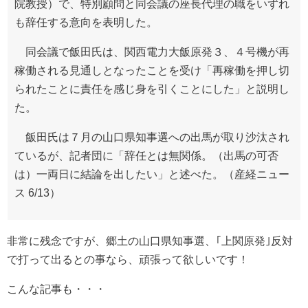
院教授）で、特別顧問と同会議の座長代理の職をいずれ
も辞任する意向を表明した。
同会議で飯田氏は、関西電力大飯原発３、４号機が再
稼働される見通しとなったことを受け「再稼働を押し切
られたことに責任を感じ身を引くことにした」と説明し
た。
飯田氏は７月の山口県知事選への出馬が取り沙汰され
ているが、記者団に「辞任とは無関係。（出馬の可否
は）一両日に結論を出したい」と述べた。（産経ニュー
ス 6/13）
非常に残念ですが、郷土の山口県知事選、｢上関原発｣反対
で打って出るとの事なら、頑張って欲しいです！
こんな記事も・・・