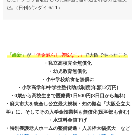
だ｡（日刊ゲンダイ 6/11）
「維新」
が
「借金減らし増税なし」
で大阪でやったこと
・私立高校完全無償化
・幼児教育無償化
・小中学校給食を無償に
・小学高学年/中学生塾代助成制度(年額12万円)
・0歳から高校生まで医療費1日500円(3日目から無料)
・府大市大を統合し公立最大規模・知の拠点「大阪公立大
学」に、そしてその入学金授業料も無償化(医学部も含む)
・水道料金値下げ
・特別養護老人ホームの整備促進・入居枠大幅拡大
など