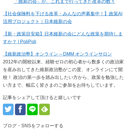
「維新の会」が、これまで行ってきた改革の数々
【社会保険料を下げる改革・みんなの声募集中！】政策AI
活用プロジェクト｜日本維新の会
【新・政策目安箱】日本維新の会にどんな政策を期待しま
すか？ | PoliPoli
【維新政治塾】オンライン – DMM オンラインサロン
2012年の開校以来、経験ゼロの初心者から数多くの政治家
を産み出してきた維新政治塾がこの度、オンラインにて開
校！ 政治の第一歩を踏み出したい方から、政策を勉強した
い方まで、幅広く皆さまのご参加をお待ちしています。
記事をシェアして頂けると嬉しいです
ブログ・SNSをフォローする