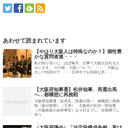
あわせて読まれています
【やはり大阪人は特殊なのか？】個性豊
かな質問者達・・・
私の知り合いに、ほぼ毎月、仕事で大阪を訪れる人
がいます。 その彼、大阪について・・・ 「大阪は、
ホンマ特別やで・・・日本中でも特殊な所・...
【大阪府知事選】松井知事、再選出馬
へ…都構想に再挑戦
大阪府知事選：松井氏、再選出馬へ…都構想に再挑
戦（毎日新聞）（引用） 大阪府の松井一郎知事
（大阪維新の会幹事長）は４日までに、任期満了に
伴う...
（大阪府議会）「法定協構成条例」再び