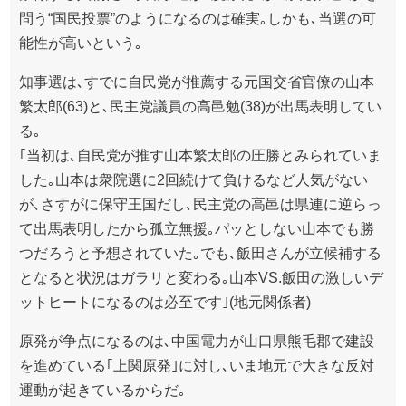
問う“国民投票”のようになるのは確実｡しかも､当選の可
能性が高いという｡
知事選は､すでに自民党が推薦する元国交省官僚の山本
繁太郎(63)と､民主党議員の高邑勉(38)が出馬表明してい
る｡
｢当初は､自民党が推す山本繁太郎の圧勝とみられていま
した｡山本は衆院選に2回続けて負けるなど人気がない
が､さすがに保守王国だし､民主党の高邑は県連に逆らっ
て出馬表明したから孤立無援｡パッとしない山本でも勝
つだろうと予想されていた｡でも､飯田さんが立候補する
となると状況はガラリと変わる｡山本VS.飯田の激しいデ
ットヒートになるのは必至です｣(地元関係者)
原発が争点になるのは､中国電力が山口県熊毛郡で建設
を進めている｢上関原発｣に対し､いま地元で大きな反対
運動が起きているからだ｡