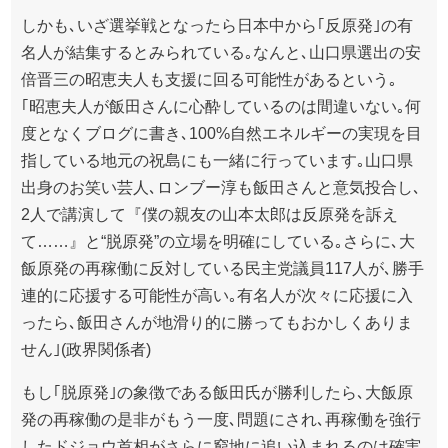
しかも､いざ選挙戦となったら日本中から｢反原発｣の有
名人が結集するとみられている｡なんと､山口県選出の安
倍晋三の昭恵夫人も支援に回る可能性があるという｡
｢昭恵夫人が飯田さんに心酔しているのは間違いない｡何
度となくブログに書き､100%自然エネルギーの実現を目
指している地元の祝島にも一緒に行っています｡山口県
出身のお笑い芸人､ロンブー淳も飯田さんと意気投合し､
2人で講演して『僕の親友の山本太郎は反原発を訴え
て……』と“脱原発”の立場を明確にしている｡さらに､大
飯原発の再稼働に反対している民主党議員117人が､勝手
連的に応援する可能性が高い｡有名人が次々に応援に入
ったら､飯田さんが地滑り的に勝ってもおかしくありま
せん｣(政界関係者)
もし｢脱原発｣の象徴である飯田氏が勝利したら､大飯原
発の再稼働の是非がもう一度､問題にされ､再稼働を強行
したドジョウ首相がさらに窮地に追い込まれるのは確実