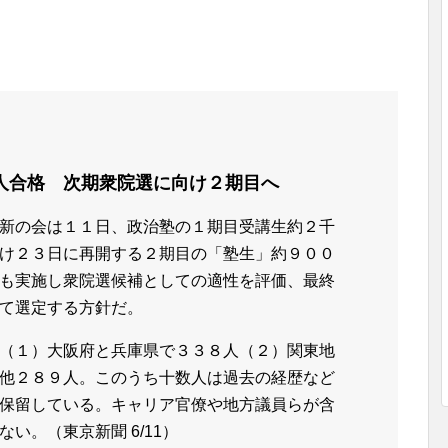
人合格 次期衆院選に向け２期目へ
新の会は１１日、政治塾の１期目受講生約２千
け２３日に再開する２期目の「塾生」約９００
も実施し衆院選候補としての適性を評価、最終
て選定する方針だ。
（１）大阪府と兵庫県で３３８人（２）関東地
他２８９人。このうち十数人は過去の経歴など
保留している。キャリア官僚や地方議員らが含
い。（東京新聞 6/11）