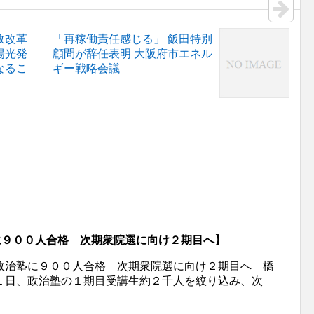
政改革
「再稼働責任感じる」 飯田特別
陽光発
顧問が辞任表明 大阪府市エネル
なるこ
ギー戦略会議
塾に９００人合格 次期衆院選に向け２期目へ】
政治塾に９００人合格 次期衆院選に向け２期目へ 橋
１日、政治塾の１期目受講生約２千人を絞り込み、次