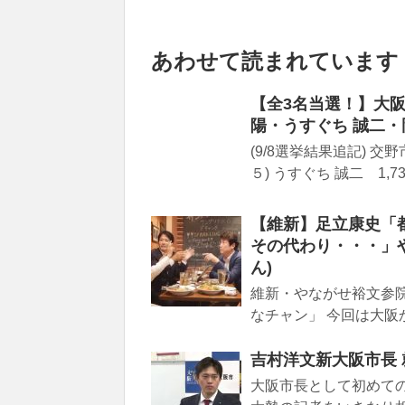
あわせて読まれています
【全3名当選！】大阪
陽・うすぐち 誠二・
(9/8選挙結果追記) 
５) うすぐち 誠二 1,732
【維新】足立康史「
その代わり・・・」
ん)
維新・やながせ裕文参院
なチャン」 今回は大阪か
吉村洋文新大阪市長 就任
大阪市長として初めて