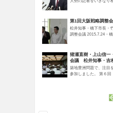
大勢の記者をいきなり相
第1回大阪戦略調整会議後
松井知事・橋下市長・
調整会議 2015.7.2
猪瀬直樹・上山信一
会議 松井知事・吉村市
築地豊洲問題で、注目
参加しました。 第６回