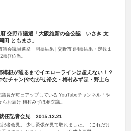
府 交野市議選「大阪維新の会公認 いさき 太
岡田 ともまさ」
交野市議会議員選挙 開票結果 | 交野市 (開票結果・定数１
票(7位当...
都構想が通るまでイエローラインは超えない！？
やなチャン(やながせ裕文・梅村みずほ・野上ら
議員が毎日アップしている YouTubeチャンネル「や
らお届け 梅村みずほ参院議...
記者会見 2015.12.21
の記者会見。 少し緊張が見て取れました。（これだけ