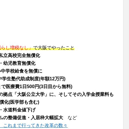
減らし増税なし」
で大阪でやったこと
私立高校完全無償化
・幼児教育無償化
小中学校給食を無償に
中学生塾代助成制度(年額12万円)
で医療費1日500円(3日目から無料)
の拠点「大阪公立大学」に、そしてその入学金授業料も
償化(医学部も含む)
・水道料金値下げ
ムの整備促進・入居枠大幅拡大
など
、これまで行ってきた改革の数々