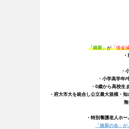
「維新」
が
「借金
・
・
・小学高学年/
・0歳から高校生ま
・府大市大を統合し公立最大規模・知
無
・特別養護老人ホー
「維新の会」が