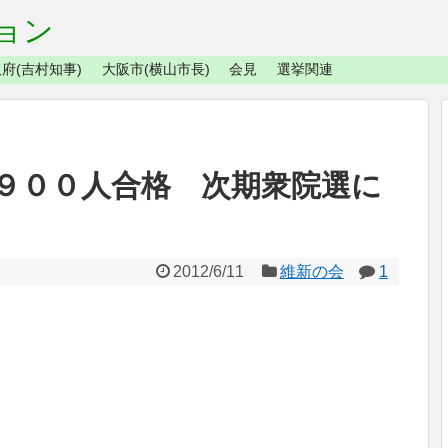
ョン
府(吉村知事)
大阪市(横山市長)
会見
選挙関連
９００人合格 次期衆院選に
2012/6/11
維新の会
1