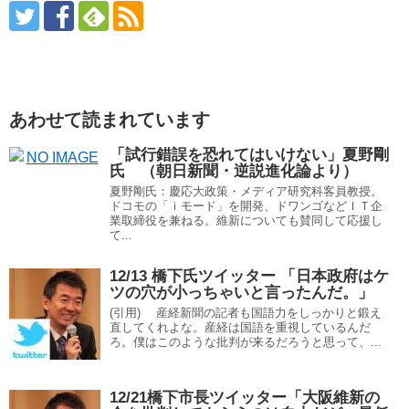
あわせて読まれています
「試行錯誤を恐れてはいけない」夏野剛
氏 （朝日新聞・逆説進化論より）
夏野剛氏：慶応大政策・メディア研究科客員教授。
ドコモの「ｉモード」を開発、ドワンゴなどＩＴ企
業取締役を兼ねる。維新についても賛同して応援し
て...
12/13 橋下氏ツイッター 「日本政府はケ
ツの穴が小っちゃいと言ったんだ。」
(引用) 産経新聞の記者も国語力をしっかりと鍛え
直してくれよな。産経は国語を重視しているんだ
ろ。僕はこのような批判が来るだろうと思って、...
12/21橋下市長ツイッター「大阪維新の