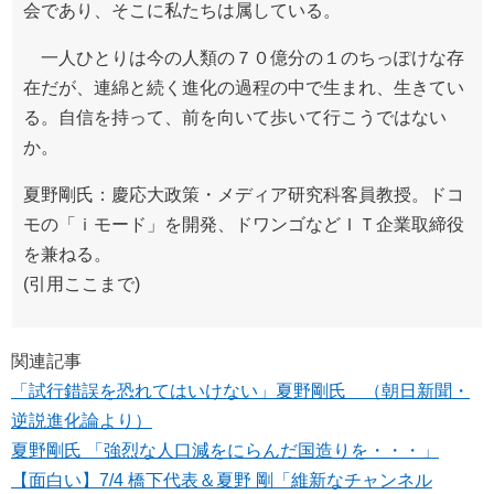
会であり、そこに私たちは属している。
一人ひとりは今の人類の７０億分の１のちっぽけな存
在だが、連綿と続く進化の過程の中で生まれ、生きてい
る。自信を持って、前を向いて歩いて行こうではない
か。
夏野剛氏：慶応大政策・メディア研究科客員教授。ドコ
モの「ｉモード」を開発、ドワンゴなどＩＴ企業取締役
を兼ねる。
(引用ここまで)
関連記事
「試行錯誤を恐れてはいけない」夏野剛氏 （朝日新聞・
逆説進化論より）
夏野剛氏 「強烈な人口減をにらんだ国造りを・・・」
【面白い】7/4 橋下代表＆夏野 剛「維新なチャンネル