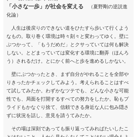
「小さな一歩」が社会を変える
（夏野剛の逆説進
化論）
人生は後戻りのできない道をひたすら歩いて行くよう
なもの。取り巻く環境は時々刻々と変わってゆく。壁に
ぶつかって、「もうだめだ」とクサっていては何も解決
しない。とどまっていては変化する環境に翻弄（ほんろ
う）されるだけ。とにかく前へと歩を進めるしかない。
壁にぶつかったとき、まず自分がやれることを全部や
りきったかチェックしてみよう。考えられることはすべ
て試してみたか。わずかなツテでも、どんな小さな可能
性でも、局面を打開するすべての努力をしたか。恥もプ
ライドもかなぐり捨て、信頼できる身近な人に包み隠さ
ずに状況を話し、意見を請うてみたか。
その場は深刻であっても振り返ってみればたいしたこ
とはないこと、人から見たらなんてことはない場合もよ