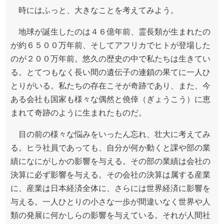
時にはふっと、大きなことを考えてみよう。
地球が誕生したのは４６億年前、霊長類が生まれたの
が約６５００万年前、そしてアフリカでヒトが登場した
のが２００万年前。悠久の歴史の中で私たちは生きてい
る。とてつもなく長い間の遺伝子の連鎖の果てに一人ひ
とりがいる。私たちの存在こそが奇跡であり、また、今
ある会社も国家も様々な偶然と僥倖（ぎょうこう）に恵
まれて奇跡のように生まれたものだ。
目の前の様々な悩みをいったん忘れ、壮大に考えてみ
る。ヒラ社員であっても、自分が何か動くと課や部の業
績になにがしかの影響を与える。その部の業績は会社の
決算に必ず影響を与える。その会社の決算は属する産業
に、産業は日本経済全体に、さらには世界経済に影響を
与える。一人ひとりの小さな一歩が間違いなく世界や人
類の発展に何かしらの影響を与えている。それが人間社