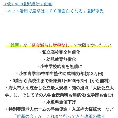
（仮）with夏野総研」動画
「ネット活用で選挙は１００倍面白くなる」夏野剛氏
「維新」
が
「借金減らし増税なし」
で大阪でやったこと
・私立高校完全無償化
・幼児教育無償化
・小中学校給食を無償に
・小学高学年/中学生塾代助成制度(年額12万円)
・0歳から高校生まで医療費1日500円(3日目から無料)
・府大市大を統合し公立最大規模・知の拠点「大阪公立大
学」に、そしてその入学金授業料も無償化(医学部も含む)
・水道料金値下げ
・特別養護老人ホームの整備促進・入居枠大幅拡大
など
「維新の会」が、これまで行ってきた改革の数々