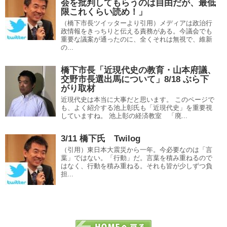
会を批判してもらうのは自由だが、最低
限これくらい読め！」
（橋下市長ツイッターより引用）メディアは政治行
政情報をきっちりと伝える責務がある。今議会でも
重要な議案が通ったのに、全くそれは無視で、維新
の...
橋下市長「近現代史の教育・山本府議、
交野市長選出馬について」8/18 ぶら下
がり取材
近現代史は本当に大事だと思います。 このページで
も、よく紹介する池上彰氏も「近現代史」を重要視
していますね。 池上彰の経済教室 「廃...
3/11 橋下氏 Twilog
（引用）東日本大震災から一年。今必要なのは「言
葉」ではない。「行動」だ。言葉を積み重ねるので
はなく、行動を積み重ねる。それも皆が少しずつ負
担...