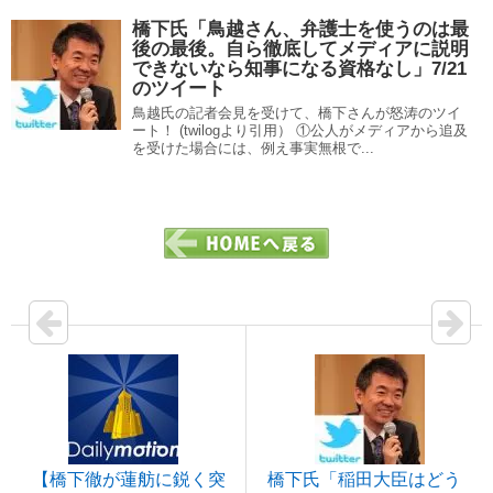
橋下氏「鳥越さん、弁護士を使うのは最
後の最後。自ら徹底してメディアに説明
できないなら知事になる資格なし」7/21
のツイート
鳥越氏の記者会見を受けて、橋下さんが怒涛のツイ
ート！ (twilogより引用） ①公人がメディアから追及
を受けた場合には、例え事実無根で...
【橋下徹が蓮舫に鋭く突
橋下氏「稲田大臣はどう