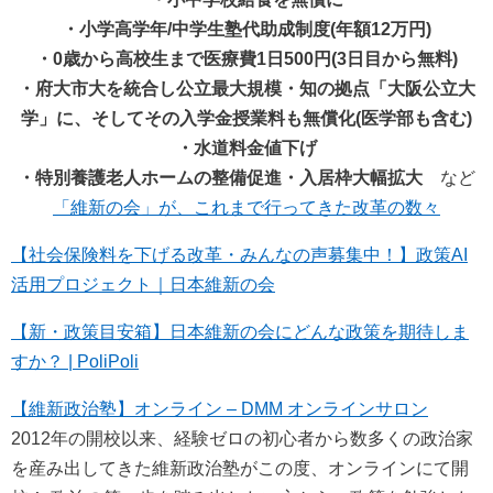
・小学高学年/中学生塾代助成制度(年額12万円)
・0歳から高校生まで医療費1日500円(3日目から無料)
・府大市大を統合し公立最大規模・知の拠点「大阪公立大
学」に、そしてその入学金授業料も無償化(医学部も含む)
・水道料金値下げ
・特別養護老人ホームの整備促進・入居枠大幅拡大
など
「維新の会」が、これまで行ってきた改革の数々
【社会保険料を下げる改革・みんなの声募集中！】政策AI
活用プロジェクト｜日本維新の会
【新・政策目安箱】日本維新の会にどんな政策を期待しま
すか？ | PoliPoli
【維新政治塾】オンライン – DMM オンラインサロン
2012年の開校以来、経験ゼロの初心者から数多くの政治家
を産み出してきた維新政治塾がこの度、オンラインにて開