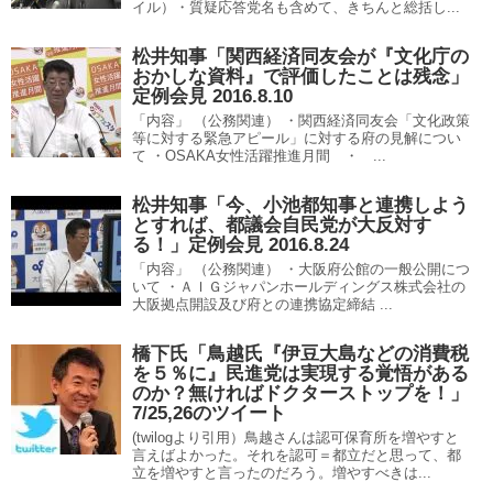
イル）・質疑応答党名も含めて、きちんと総括し...
松井知事「関西経済同友会が『文化庁の
おかしな資料』で評価したことは残念」
定例会見 2016.8.10
「内容」 （公務関連） ・関西経済同友会「文化政策
等に対する緊急アピール」に対する府の見解につい
て ・OSAKA女性活躍推進月間 ・ ...
松井知事「今、小池都知事と連携しよう
とすれば、都議会自民党が大反対す
る！」定例会見 2016.8.24
「内容」 （公務関連） ・大阪府公館の一般公開につ
いて ・ＡＩＧジャパンホールディングス株式会社の
大阪拠点開設及び府との連携協定締結 ...
橋下氏「鳥越氏『伊豆大島などの消費税
を５％に』民進党は実現する覚悟がある
のか？無ければドクターストップを！」
7/25,26のツイート
(twilogより引用）鳥越さんは認可保育所を増やすと
言えばよかった。それを認可＝都立だと思って、都
立を増やすと言ったのだろう。増やすべきは...