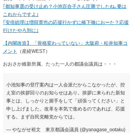
｢都知事選の受け止め？小池百合子さん圧勝でしたね､要は
これからですよ｣
｢安倍総理は増田寛也の応援行かずに橋下徹におーた？応援
行けたやろ別に｣
【内閣改造】 「骨格変わっていない」大阪府・松井知事コ
メント
（産経WEST）
おおさか維新所属、たった一人の都議会議員は・・・
小池知事の登庁案内は一人会派だからこなかったが、控
え室の挨拶回りのお知らせはあり。挨拶に来られた新知
事とは、しっかりと握手をして「頑張ってください」と
申し上げました。改革を本気で進めるのであれば、応援
する。まず自民党離党からでは。
— やながせ裕文 東京都議会議員 (@yanagase_ootaku)