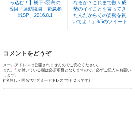
っ込む！】橋下×羽鳥の
なるか？これまで散々威
番組「蓮舫議員 緊急参
勢のイイことを言ってき
戦SP」2016.8.1
たんだからその姿勢を貫
いてよ！」8/5のツイート
コメントをどうぞ
メールアドレスは公開されませんのでご安心ください。
また、
*
が付いている欄は必須項目となりますので、必ずご記入をお願い
します。
("名無し・匿名"や"ダミーアドレス"でもＯＫです)