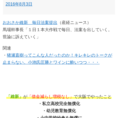
2016年8月3日
おおさか維新 毎日法案提出
（産経ニュース）
馬場幹事長「１日１本大作戦で毎日、法案を出していく。
世論に訴えていく」
関連
・
猪瀬直樹ってこんな人だったのか！キレキレのトークが
止まらない。小池氏圧勝とワインに酔いつつ・・・
「維新」
が
「借金減らし増税なし」
で大阪でやったこと
・私立高校完全無償化
・幼児教育無償化
・小中学校給食を無償に