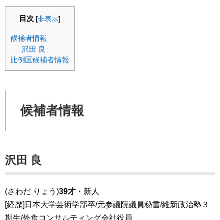
目次
[
非表示
]
候補者情報
沢田 良
比例区候補者情報
候補者情報
沢田 良
(さわだ りょう)
39才
・新人
[経歴]日本大学芸術学部卒/元参議院議員秘書/維新政治塾３
期生/外食コンサルティング会社役員