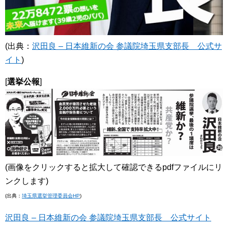
(出典：
沢田良 – 日本維新の会 参議院埼玉県支部長 公式サ
イト
)
[
選挙公報
]
(画像をクリックすると拡大して確認できるpdfファイルにリ
ンクします)
(出典：
埼玉県選挙管理委員会HP
)
沢田良 – 日本維新の会 参議院埼玉県支部長 公式サイト