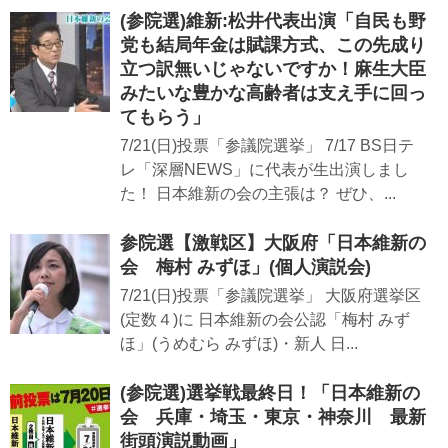
(参院選)維新:松井代表出演「自民も野
党も結局年金は賦課方式、この先成り
立つ訳無いじゃないですか！麻生大臣
みたいな豊かな高齢者は支え手に回っ
てもらう」
7/21(日)投票「参議院選挙」 7/17 BS日テ
レ「深層NEWS」に代表が生出演しまし
た！ 日本維新の会の主張は？ ぜひ、...
参院選【激戦区】大阪府「日本維新の
会 梅村 みずほ」(個人演説会)
7/21(日)投票「参議院選挙」 大阪府選挙区
(定数４)に 日本維新の会公認「梅村 みず
ほ」(うめむら みずほ)・新人 日...
(参院選)選挙戦最終日！「日本維新の
会 兵庫・埼玉・東京・神奈川 最新
街頭演説動画」