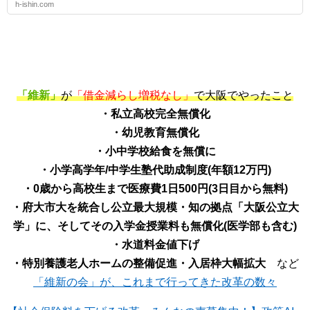
h-ishin.com
「維新」
が
「借金減らし増税なし」
で大阪でやったこと
・私立高校完全無償化
・幼児教育無償化
・小中学校給食を無償に
・小学高学年/中学生塾代助成制度(年額12万円)
・0歳から高校生まで医療費1日500円(3日目から無料)
・府大市大を統合し公立最大規模・知の拠点「大阪公立大
学」に、そしてその入学金授業料も無償化(医学部も含む)
・水道料金値下げ
・特別養護老人ホームの整備促進・入居枠大幅拡大
など
「維新の会」が、これまで行ってきた改革の数々