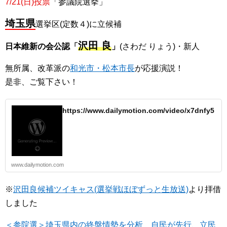
7/21(日)投票
「参議院選挙」
埼玉県
選挙区(定数４)に立候補
沢田 良
日本維新の会公認「
」
(さわだ りょう)・新人
無所属、改革派の
和光市・松本市長
が応援演説！
是非、ご覧下さい！
https://www.dailymotion.com/video/x7dnfy5
www.dailymotion.com
※
沢田良候補ツイキャス(選挙戦ほぼずっと生放送)
より拝借
しました
＜参院選＞埼玉県内の終盤情勢を分析 自民が先行、立民