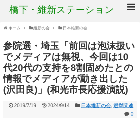
橋下・維新ステーション
ホーム
維新の会
日本維新の会
参院選・埼玉「前回は泡沫扱い
でメディアは無視、今回は10
代20代の支持を8割固めたとの
情報でメディアが動き出した
(沢田良)」(和光市長応援演説)
2019/7/19
2024/9/14
日本維新の会
,
選挙関連
0