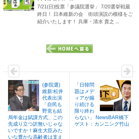
7/21(日)投票「参議院選挙」 7/20選挙戦最
終日！ 日本維新の会 街頭演説の模様をご
紹介いたします！ 兵庫・清水 貴之 ...
(参院選)
「日韓問
維新:松井
題はメデ
代表出演
ィアが煽
「自民も
り続ける
野党も結
限り終わ
局年金は賦課方式、この
らない」 NewsBAR橋下
先成り立つ訳無いじゃな
ゲスト：カンニング竹山
いですか！麻生大臣みた
いな豊かな高齢者は支え