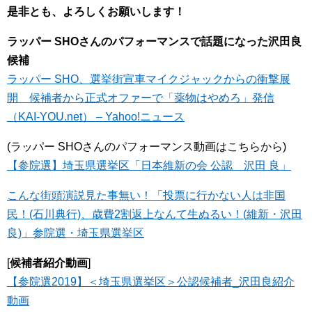
是非とも、よろしくお願いします！
ラッパー SHOさんのパフォーマンスで話題になった沢田良
候補
ラッパー SHO、選挙街宣車マイクジャックからの衝撃展
開 候補者から正式オファーで「薬物はやめろ」発信
（KAI-YOU.net） – Yahoo!ニュース
(ラッパー SHOさんのパフォーマンス動画はこちらから)
【参院選】埼玉県選挙区「日本維新の会 公認 沢田 良」
こんな街頭演説見た事無い！「投票に行かない人は非国
民！(石川典行)、歳費2割返上なんて生ぬるい！(維新・沢田
良)」参院選・埼玉県選挙区
[
候補者紹介動画
]
【参院選2019】＜埼玉県選挙区＞公認候補者_沢田良紹介
動画