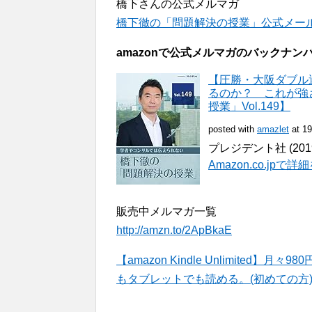
橋下さんの公式メルマガ
橋下徹の「問題解決の授業」公式メールマガジ
amazonで公式メルマガのバックナ
【圧勝・大阪ダブル
るのか？ これが強
授業」Vol.149】
posted with
amazlet
at 19
プレジデント社 (2019-
Amazon.co.jpで
販売中メルマガ一覧
http://amzn.to/2ApBkaE
【amazon Kindle Unlimite
もタブレットでも読める。(初めての方