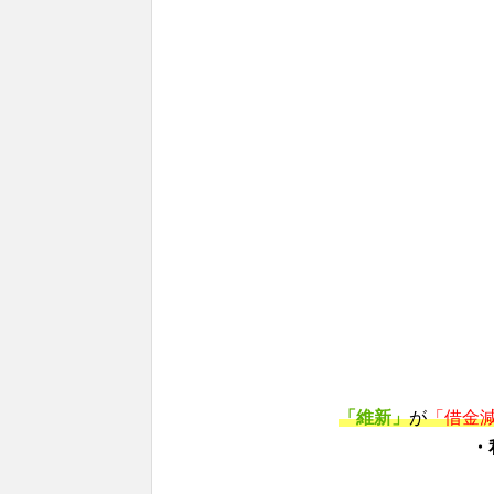
「維新」
が
「借金
・