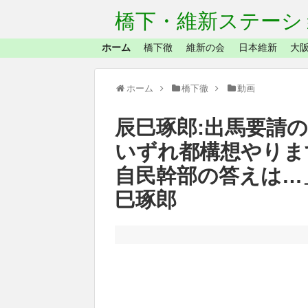
橋下・維新ステーシ
ホーム
橋下徹
維新の会
日本維新
大阪
ホーム
橋下徹
動画
辰巳琢郎:出馬要請
いずれ都構想やりま
自民幹部の答えは…」
巳琢郎