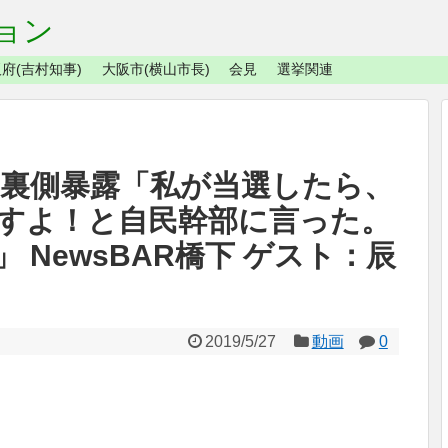
ョン
府(吉村知事)
大阪市(横山市長)
会見
選挙関連
の裏側暴露「私が当選したら、
すよ！と自民幹部に言った。
 NewsBAR橋下 ゲスト：辰
2019/5/27
動画
0