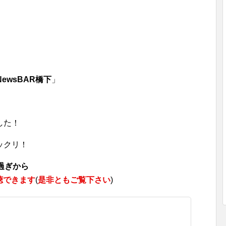
NewsBAR橋下
」
した！
ックリ！
過ぎから
視聴できます
(
是非ともご覧下さい
)