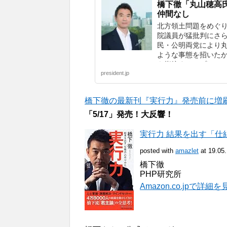
橋下徹「丸山穂高
仲間なし
北方領土問題をめぐ
院議員が猛批判にさ
民・公明両党により
ような事態を招いた
を指摘する。プレジデン
president.jp
橋下徹の最新刊『実行力』発売前に増刷決定
「5/17」発売！大反響！
実行力 結果を出す「仕組
posted with
amazlet
at 19.05
橋下徹
PHP研究所
Amazon.co.jpで詳細を