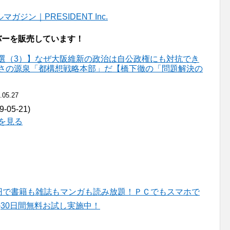
ン｜PRESIDENT Inc.
ンバーを販売しています！
選（3）】なぜ大阪維新の政治は自公政権にも対抗でき
さの源泉「都構想戦略本部」だ【橋下徹の「問題解決の
.05.27
05-21)
詳細を見る
d】月々980円で書籍も雑誌もマンガも読み放題！ＰＣでもスマホで
)30日間無料お試し実施中！