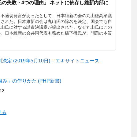
氏の失敗・4つの理由」 ネットに依存し維新内部に
り不適切発言があったとして、日本維新の会の丸山穂高衆議
らされた。日本維新の会は丸山氏の除名を決定、国会でも自
丸山氏に対する譴責決議案が提出された。なぜ丸山氏はこの
か。日本維新の会共同代表も務めた橋下徹氏が、問題の本質
ト社の公式...
 (2019年5月10日) – エキサイトニュース
み」の作りかた (PHP新書)
.12
見る