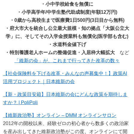
・小中学校給食を無償に
・小学高学年/中学生塾代助成制度(年額12万円)
・0歳から高校生まで医療費1日500円(3日目から無料)
・府大市大を統合し公立最大規模・知の拠点「大阪公立大
学」に、そしてその入学金授業料も無償化(医学部も含む)
・水道料金値下げ
・特別養護老人ホームの整備促進・入居枠大幅拡大
など
「維新の会」が、これまで行ってきた改革の数々
【社会保険料を下げる改革・みんなの声募集中！】政策AI
活用プロジェクト｜日本維新の会
【新・政策目安箱】日本維新の会にどんな政策を期待しま
すか？ | PoliPoli
【維新政治塾】オンライン – DMM オンラインサロン
2012年の開校以来、経験ゼロの初心者から数多くの政治家
を産み出してきた維新政治塾がこの度、オンラインにて開