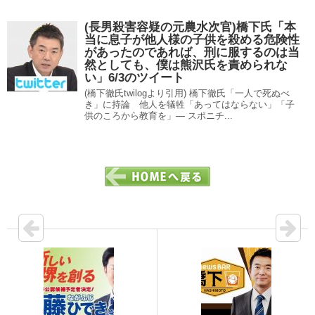
(長男殺害容疑の元農水次官)橋下氏「本
当に息子が他人様の子供を殺める危険性
があったのであれば、刑に服するのは当
然としても、僕は熊沢氏を責められな
い」6/3のツイート
(橋下徹氏twilogより引用) 橋下徹氏「一人で死ぬべ
き」に持論 他人を犠牲「あってはならない」「子
供のころから教育を」― スポニチ...