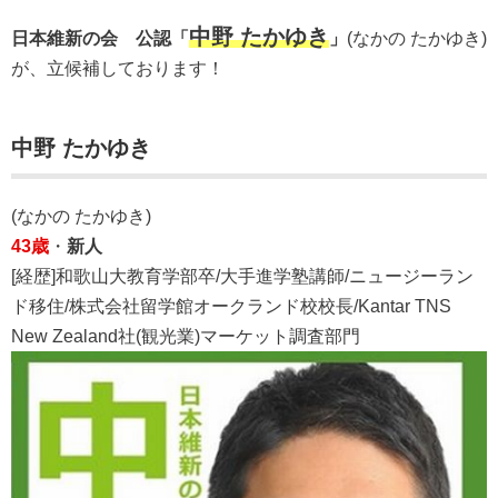
中野 たかゆき
日本維新の会 公認「
」
(なかの たかゆき)
が、立候補しております！
中野 たかゆき
(なかの たかゆき)
43歳
・
新人
[経歴]和歌山大教育学部卒/大手進学塾講師/ニュージーラン
ド移住/株式会社留学館オークランド校校長/Kantar TNS
New Zealand社(観光業)マーケット調査部門