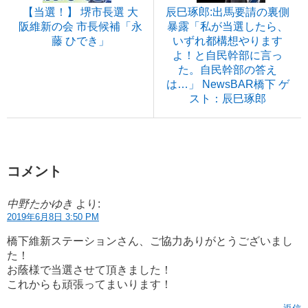
【当選！】 堺市長選 大
辰巳琢郎:出馬要請の裏側
阪維新の会 市長候補「永
暴露「私が当選したら、
藤 ひでき」
いずれ都構想やります
よ！と自民幹部に言っ
た。自民幹部の答え
は…」 NewsBAR橋下 ゲ
スト：辰巳琢郎
コメント
中野たかゆき
より:
2019年6月8日 3:50 PM
橋下維新ステーションさん、ご協力ありがとうございまし
た！
お蔭様で当選させて頂きました！
これからも頑張ってまいります！