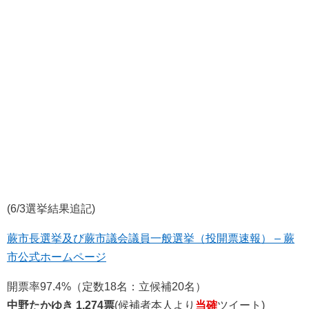
(6/3選挙結果追記)
蕨市長選挙及び蕨市議会議員一般選挙（投開票速報） – 蕨
市公式ホームページ
開票率97.4%（定数18名：立候補20名）
中野たかゆき 1,274票
(候補者本人より
当確
ツイート)