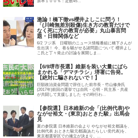
票率１００％：定数45...
激論！橋下徹vs櫻井よしこに問う！
「(川崎無差別殺傷)生き方の教育だけで
なく死に方の教育が必要」丸山暴言問
題・日韓関係など
6/2 フジ系 日曜朝のニュース情報番組に橋下さんが
生出演！ 今、巷を騒がせる諸問題について 櫻井よし
こ氏と丁々発止の討論を展開しま...
【6/9堺市長選】維新を装い大量にばら
まかれる「デマチラシ」堺署に告発。
【絶対に騙されないで！】
巨額政治資金問題で辞任した前市長・竹山修身氏
(2017年)前回の選挙では自民・公明・民主系・共産
が共闘して支援しました その時行わ...
【参院選】日本維新の会「(比例代表)や
ながせ裕文・(東京)おときた駿」出馬会
見
夏の参院選 日本維新の会より やながせ裕文都議を、
比例代表 おときた駿元都議(あたらしい党代表)を、
東京都選挙区での擁立が決まり、...