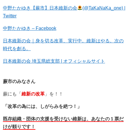
中野たかゆき【蕨市】日本維新の会
(@TaKaNaKa_one) |
Twitter
中野たかゆき – Facebook
日本維新の会｜身を切る改革、実行中。維新はやる。次の
時代を創る。
日本維新の会 埼玉県総支部 | オフィシャルサイト
蕨市のみなさん
蕨にも「
維新の改革
」を！！
「改革の為には、しがらみを絶つ！」
既存組織・団体の支援を受けない維新は、あなたの１票だ
けが頼りです！