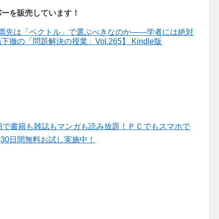
ンバーを販売しています！
投票先は「ベクトル」で選ぶべきなのか――学者には絶対
「問題解決の授業」Vol.265】 Kindle版
d】月々980円で書籍も雑誌もマンガも読み放題！ＰＣでもスマホで
)30日間無料お試し実施中！