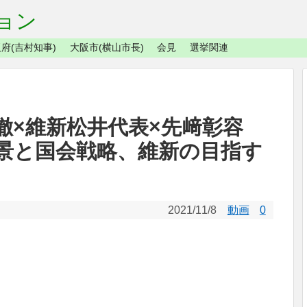
ョン
府(吉村知事)
大阪市(横山市長)
会見
選挙関連
徹×維新松井代表×先﨑彰容
景と国会戦略、維新の目指す
2021/11/8
動画
0