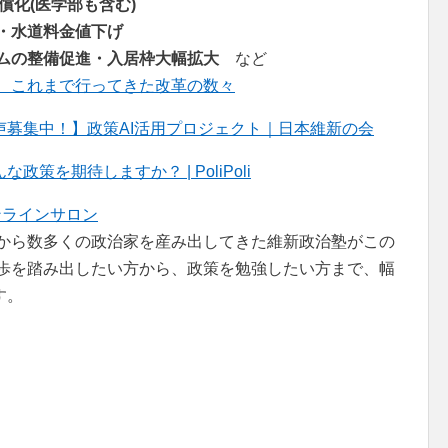
償化(医学部も含む)
・水道料金値下げ
ムの整備促進・入居枠大幅拡大
など
、これまで行ってきた改革の数々
募集中！】政策AI活用プロジェクト｜日本維新の会
を期待しますか？ | PoliPoli
ンラインサロン
者から数多くの政治家を産み出してきた維新政治塾がこの
一歩を踏み出したい方から、政策を勉強したい方まで、幅
す。