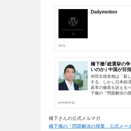
Dailymotion
dai.ly
橋下徹｢総選挙の
いのか｣ 中国が目
岸田文雄首相は「新
する。しかし日本経済
改革の徹底を訴える
下徹の『問題解決の授
president.jp
橋下さんの公式メルマガ
橋下徹の「問題解決の授業」公式メールマガジ