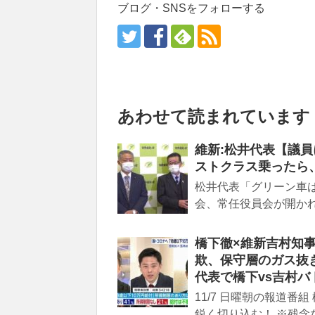
ブログ・SNSをフォローする
あわせて読まれています
維新:松井代表【議
ストクラス乗ったら
松井代表「グリーン車は
会、常任役員会が開かれ
橋下徹×維新吉村知事
欺、保守層のガス抜
代表で橋下vs吉村バ
11/7 日曜朝の報道番
鋭く切り込む！ ※残念