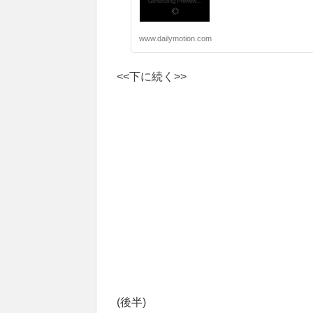
www.dailymotion.com
<<下に続く>>
(後半)