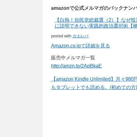
amazonで公式メルマガのバックナ
【白熱！自民党総裁選（2）】なぜ
に説明できない実践的政治選択術【橋下徹の
posted with
カエレバ
Amazon.co.jpで詳細を見る
販売中メルマガ一覧
http://amzn.to/2ApBkaE
【amazon Kindle Unlimite
もタブレットでも読める。(初めての方