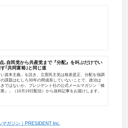
争点､自民党から共産党まで『分配』を叫ぶだけでい
指す｢共同富裕｣と同じ道
しい資本主義」を説き、立憲民主党は格差是正、分配を強調
の課題はむしろ30年の間成長していないことで、政治は
べきではないか。プレジデント社の公式メールマガジン「橋
業』」（10月19日配信）から抜粋記事をお届けします。
ン｜PRESIDENT Inc.