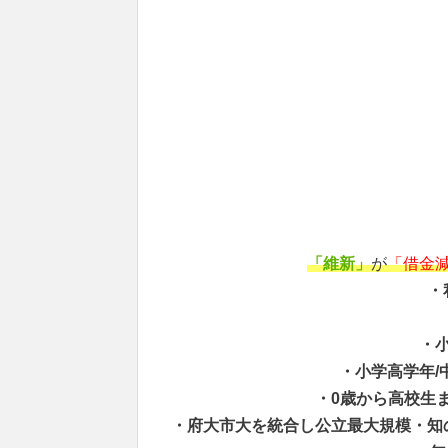
「維新」
が
「借金
・
・
・小学高学年/
・0歳から高校生ま
・府大市大を統合し公立最大規模・知