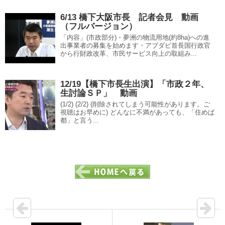
6/13 橋下大阪市長 記者会見 動画
（フルバージョン）
「内容」(市政部分)・夢洲の物流用地(約8ha)への進
出事業者の募集を始めます・アブダビ首長国行政官
から行財政改革、市民サービス向上の取組み...
12/19【橋下市長生出演】「市政２年、
生討論ＳＰ」 動画
(1/2) (2/2) (削除されてしまう可能性があります。ご
視聴はお早めに) どんなに不満があっても、「住めば
都」と言う...