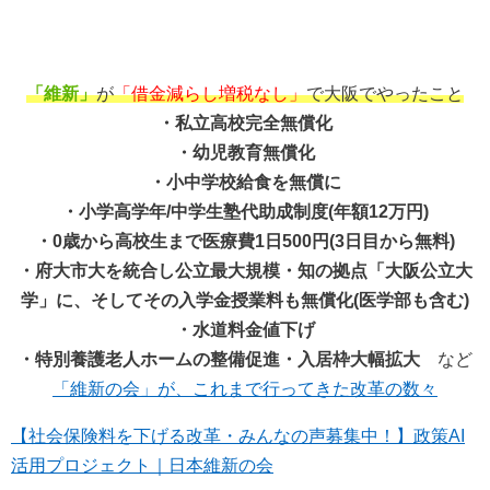
「維新」
が
「借金減らし増税なし」
で大阪でやったこと
・私立高校完全無償化
・幼児教育無償化
・小中学校給食を無償に
・小学高学年/中学生塾代助成制度(年額12万円)
・0歳から高校生まで医療費1日500円(3日目から無料)
・府大市大を統合し公立最大規模・知の拠点「大阪公立大
学」に、そしてその入学金授業料も無償化(医学部も含む)
・水道料金値下げ
・特別養護老人ホームの整備促進・入居枠大幅拡大
など
「維新の会」が、これまで行ってきた改革の数々
【社会保険料を下げる改革・みんなの声募集中！】政策AI
活用プロジェクト｜日本維新の会