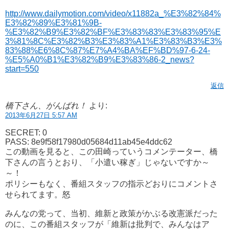
http://www.dailymotion.com/video/x11882a_%E3%82%84%
E3%82%89%E3%81%9B-
%E3%82%B9%E3%82%BF%E3%83%83%E3%83%95%E
3%81%8C%E3%82%B3%E3%83%A1%E3%83%B3%E3%
83%88%E6%8C%87%E7%A4%BA%EF%BD%97-6-24-
%E5%A0%B1%E3%82%B9%E3%83%86-2_news?
start=550
返信
橋下さん、がんばれ！
より:
2013年6月27日 5:57 AM
SECRET: 0
PASS: 8e9f58f17980d05684d11ab45e4ddc62
この動画を見ると、この田崎っていうコメンテーター、橋
下さんの言うとおり、「小遣い稼ぎ」じゃないですか～
～！
ポリシーもなく、番組スタッフの指示どおりにコメントさ
せられてます。怒
みんなの党って、当初、維新と政策がかぶる改憲派だった
のに、この番組スタッフが「維新は批判で、みんなはア