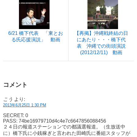
6/21 橋下代表 「東とお
【再掲】沖縄戦終結の日
る氏応援演説」 動画
にあたり・・・橋下代
表 沖縄での街頭演説
(2012/12/11) 動画
コメント
こう
より:
2013年6月25日 1:30 PM
SECRET: 0
PASS: 74be16979710d4c4e7c6647856088456
２４日の報道ステーションでの都議選報道。（生放送中
に）橋下氏に小銭稼ぎと言われた田崎氏に番組スタッフが