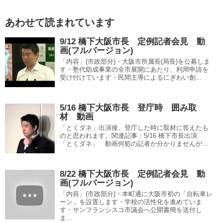
あわせて読まれています
9/12 橋下大阪市長 定例記者会見 動
画(フルバージョン)
「内容」(市政部分)・大阪市所属長(局長)を公募しま
す・塾代助成事業の全市展開にあたり、利用申請を
受け付けています・民間主導によるにぎわい創...
5/16 橋下大阪市長 登庁時 囲み取
材 動画
「とくダネ」出演後、登庁した時に取材に答えたも
のと思われます。関連記事：5/16 橋下市長出演
「とくダネ」 動画何処の記者か分かりませんが...
8/22 橋下大阪市長 定例記者会見 動
画(フルバージョン)
「内容」(市政部分)・本町通に大阪市初の「自転車レ
ーン」を設置します・学校の活性化を進めていま
す・サンフランシスコ市議会へ公開書簡を送付し
ま...