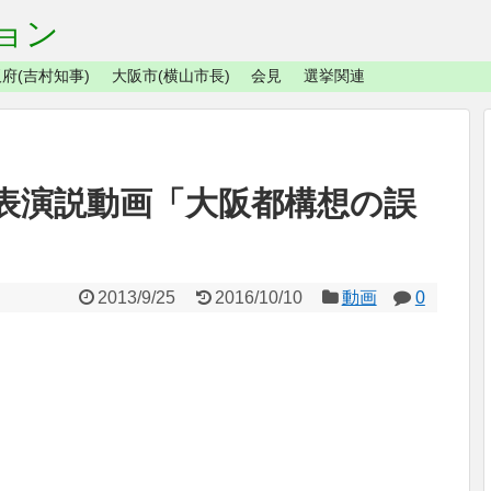
ョン
府(吉村知事)
大阪市(横山市長)
会見
選挙関連
表演説動画「大阪都構想の誤
2013/9/25
2016/10/10
動画
0