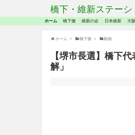
橋下・維新ステーシ
ホーム
橋下徹
維新の会
日本維新
大阪
ホーム
橋下徹
動画
【堺市長選】橋下代
解」