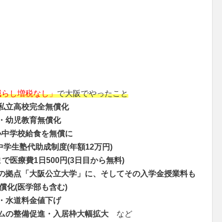
減らし増税なし」
で大阪でやったこと
私立高校完全無償化
・幼児教育無償化
小中学校給食を無償に
中学生塾代助成制度(年額12万円)
で医療費1日500円(3日目から無料)
の拠点「大阪公立大学」に、そしてその入学金授業料も
償化(医学部も含む)
・水道料金値下げ
ムの整備促進・入居枠大幅拡大
など