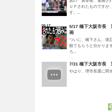
あの「選挙後、逮捕さ
ＵＰされたものですが
す。...
5/17 橋下大阪市
画
ついに、橋下さん、堪
観てもらうと分かりま
ろ...
7/31 橋下大阪市
やはり、堺市長選に関