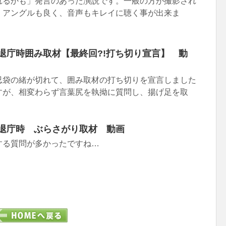
れるかも」発言のあった演説です。一般の方が撮影され
、アングルも良く、音声もキレイに聴く事が出来ま
長 退庁時囲み取材【最終回?!打ち切り宣言】 動
忍袋の緒が切れて、囲み取材の打ち切りを宣言しました
すが、相変わらず言葉尻を執拗に質問し、揚げ足を取
長 退庁時 ぶらさがり取材 動画
する質問が多かったですね…