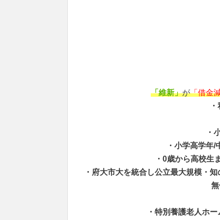
「維新」
が
「借金
・
・
・小学高学年/
・0歳から高校生ま
・府大市大を統合し公立最大規模・知
無
・特別養護老人ホー