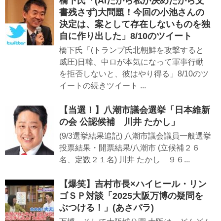
橋下氏「(AIだから私が決めたから文
書残さず)大問題！今回の小池さんの
決定は、案として存在しないものを独
自に作り出した」8/10のツイート
橋下氏「(トランプ氏北朝鮮を攻撃すると
威圧)日韓、中ロが本気になって軍事行動
を拒否しないと、彼はやり得る」8/10のツ
イートの続きツイート ...
【当選！】八潮市議会選挙「日本維新
の会 公認候補 川井 たかし」
(9/3選挙結果追記) 八潮市議会議員一般選挙
投票結果・開票結果/八潮市 (立候補２６
名、定数２１名) 川井 たかし ９６...
【爆笑】吉村市長×ハイヒール・リン
ゴＳＰ対談「2025大阪万博の疑問を
ぶつける！」(あさパラ)