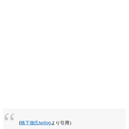
(
橋下徹氏twilog
より引用）