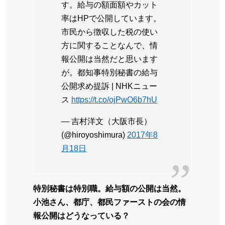
す。給与の額面額やカット
率はHPで公開しています。
市民から徴収した税の使い
方に関することなんで、情
報公開は当然だと思います
が。都知事特別秘書の給与
公開求め提訴 | NHKニュー
ス
https://t.co/ojPwO6b7hU
— 吉村洋文（大阪市長）
(@hiroyoshimura)
2017年8
月18日
特別秘書は特別職。給与額の公開は当然。
小池さん、都庁、都民ファーストの会の情
報公開はどうなっている？