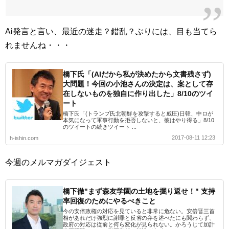
Ai発言と言い、最近の迷走？錯乱？ぶりには、目も当てら
れませんね・・・
橋下氏「(AIだから私が決めたから文書残さず)
大問題！今回の小池さんの決定は、案として存
在しないものを独自に作り出した」8/10のツイ
ート
橋下氏「(トランプ氏北朝鮮を攻撃すると威圧)日韓、中ロが
本気になって軍事行動を拒否しないと、彼はやり得る」8/10
のツイートの続きツイート ...
2017-08-11 12:23
h-ishin.com
今週のメルマガダイジェスト
橋下徹"まず森友学園の土地を掘り返せ！" 支持
率回復のためにやるべきこと
今の安倍政権の対応を見ていると非常に危ない。安倍晋三首
相があれだけ強烈に謝罪と反省の弁を述べたにも関わらず、
政府の対応は従前と何ら変化が見られない。かろうじて加計