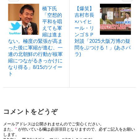
橋下氏
【爆笑】
「空想的
吉村市長
平和を唱
×ハイヒ
えても軍
ール・リ
縮は進ま
ンゴＳＰ
ない。極度の緊張が高ま
対談「2025大阪万博の疑
った後に軍縮が進む、一
問をぶつける！」(あさパ
連の北朝鮮の行動が核軍
ラ)
縮につながるきっかけに
なり得る」8/15のツイー
ト
コメントをどうぞ
メールアドレスは公開されませんのでご安心ください。
また、
*
が付いている欄は必須項目となりますので、必ずご記入をお願い
します。