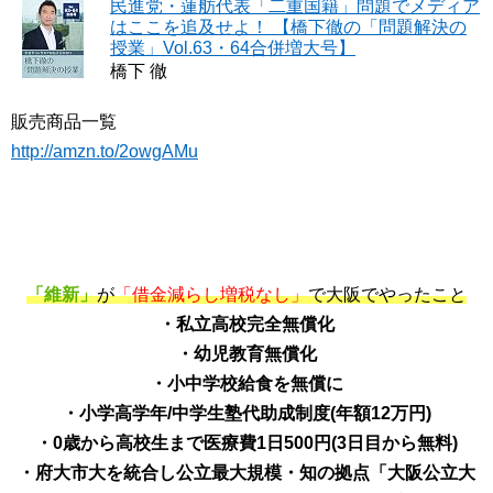
民進党・蓮舫代表「二重国籍」問題でメディア
はここを追及せよ！ 【橋下徹の「問題解決の
授業」Vol.63・64合併増大号】
橋下 徹
販売商品一覧
http://amzn.to/2owgAMu
「維新」
が
「借金減らし増税なし」
で大阪でやったこと
・私立高校完全無償化
・幼児教育無償化
・小中学校給食を無償に
・小学高学年/中学生塾代助成制度(年額12万円)
・0歳から高校生まで医療費1日500円(3日目から無料)
・府大市大を統合し公立最大規模・知の拠点「大阪公立大