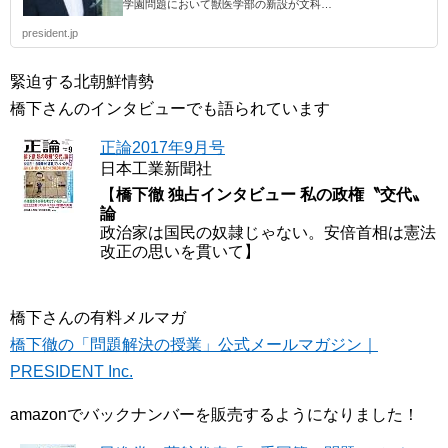
学園問題において獣医学部の新設が文科…
president.jp
緊迫する北朝鮮情勢
橋下さんのインタビューでも語られています
正論2017年9月号
日本工業新聞社
【
橋下徹 独占インタビュー 私の政権〝交代〟
論
政治家は国民の奴隷じゃない。安倍首相は憲法
改正の思いを貫いて】
橋下さんの有料メルマガ
橋下徹の「問題解決の授業」公式メールマガジン｜
PRESIDENT Inc.
amazonでバックナンバーを販売するようになりました！