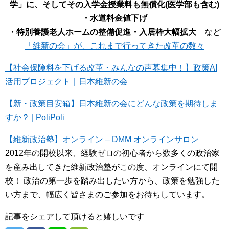
学」に、そしてその入学金授業料も無償化(医学部も含む)
・水道料金値下げ
・特別養護老人ホームの整備促進・入居枠大幅拡大
など
「維新の会」が、これまで行ってきた改革の数々
【社会保険料を下げる改革・みんなの声募集中！】政策AI
活用プロジェクト｜日本維新の会
【新・政策目安箱】日本維新の会にどんな政策を期待しま
すか？ | PoliPoli
【維新政治塾】オンライン – DMM オンラインサロン
2012年の開校以来、経験ゼロの初心者から数多くの政治家
を産み出してきた維新政治塾がこの度、オンラインにて開
校！ 政治の第一歩を踏み出したい方から、政策を勉強した
い方まで、幅広く皆さまのご参加をお待ちしています。
記事をシェアして頂けると嬉しいです