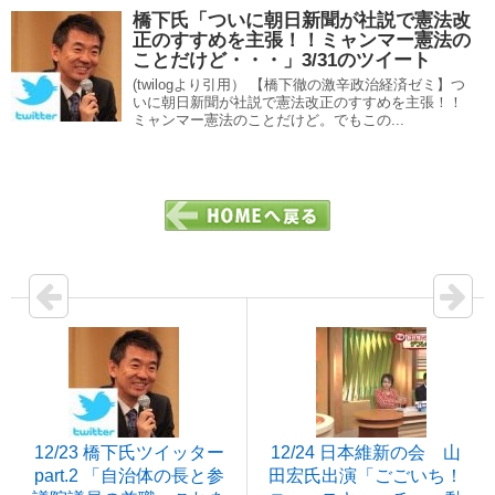
橋下氏「ついに朝日新聞が社説で憲法改
正のすすめを主張！！ミャンマー憲法の
ことだけど・・・」3/31のツイート
(twilogより引用） 【橋下徹の激辛政治経済ゼミ】つ
いに朝日新聞が社説で憲法改正のすすめを主張！！
ミャンマー憲法のことだけど。でもこの...
12/23 橋下氏ツイッター
12/24 日本維新の会 山
part.2 「自治体の長と参
田宏氏出演「ごごいち！