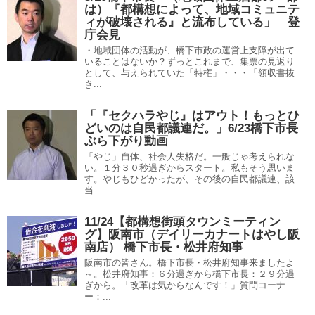
は）『都構想によって、地域コミュニテ
ィが破壊される』と流布している」 登
庁会見
・地域団体の活動が、橋下市政の運営上支障が出て
いることはないか？ずっとこれまで、集票の見返り
として、与えられていた「特権」・・・「領収書抜
き...
「『セクハラやじ』はアウト！もっとひ
どいのは自民都議連だ。」6/23橋下市長
ぶら下がり動画
「やじ」自体、社会人失格だ。一般じゃ考えられな
い。１分３０秒過ぎからスタート。私もそう思いま
す。やじもひどかったが、その後の自民都議連、該
当...
11/24【都構想街頭タウンミーティン
グ】阪南市（デイリーカナートはやし阪
南店） 橋下市長・松井府知事
阪南市の皆さん。橋下市長・松井府知事来ましたよ
～。松井府知事：６分過ぎから橋下市長：２９分過
ぎから。「改革は気からなんです！」質問コーナ
ー：...