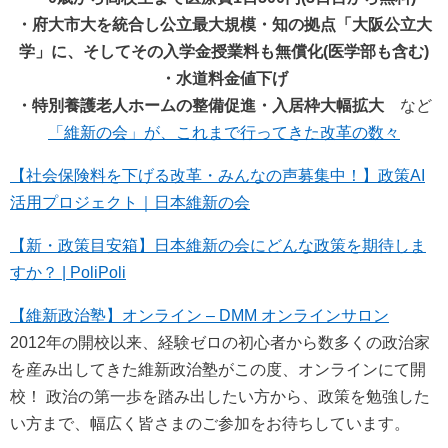
・府大市大を統合し公立最大規模・知の拠点「大阪公立大
学」に、そしてその入学金授業料も無償化(医学部も含む)
・水道料金値下げ
・特別養護老人ホームの整備促進・入居枠大幅拡大
など
「維新の会」が、これまで行ってきた改革の数々
【社会保険料を下げる改革・みんなの声募集中！】政策AI
活用プロジェクト｜日本維新の会
【新・政策目安箱】日本維新の会にどんな政策を期待しま
すか？ | PoliPoli
【維新政治塾】オンライン – DMM オンラインサロン
2012年の開校以来、経験ゼロの初心者から数多くの政治家
を産み出してきた維新政治塾がこの度、オンラインにて開
校！ 政治の第一歩を踏み出したい方から、政策を勉強した
い方まで、幅広く皆さまのご参加をお待ちしています。