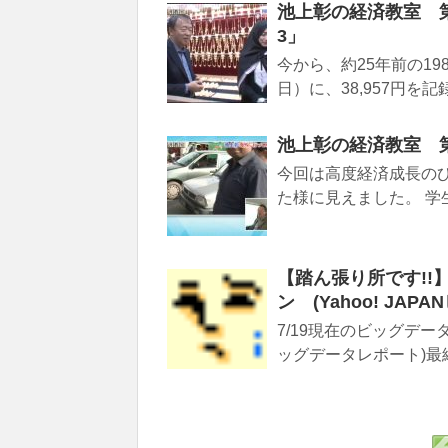
池上彰の経済教室 第
3」
今から、約25年前の1
日）に、38,957円を
池上彰の経済教室 
今回は高度経済成長の
た様に見えました。 学
【踏ん張り所です!
ン (Yahoo! JA
7/19現在のビッグデータ
ッグデータレポート)最