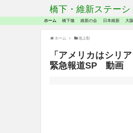
橋下・維新ステーシ
ホーム
橋下徹
維新の会
日本維新
大阪
ホーム
池上彰
「アメリカはシリ
緊急報道SP 動画