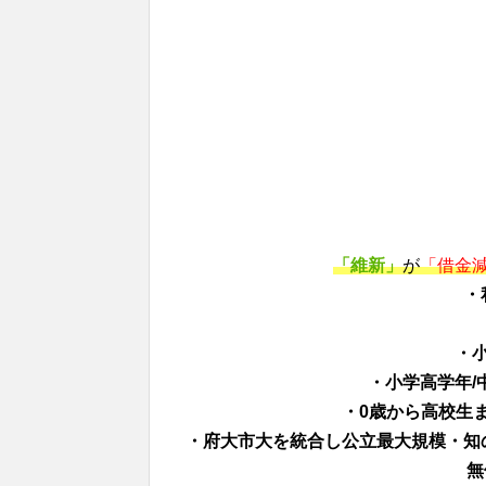
「維新」
が
「借金
・
・
・小学高学年/
・0歳から高校生ま
・府大市大を統合し公立最大規模・知
無