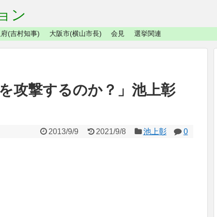
ョン
府(吉村知事)
大阪市(横山市長)
会見
選挙関連
アを攻撃するのか？」池上彰
2013/9/9
2021/9/8
池上彰
0