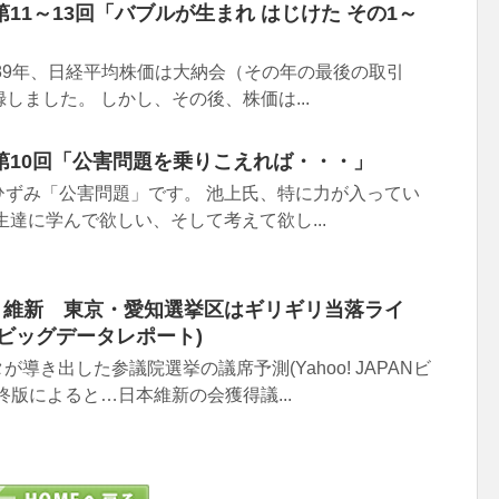
11～13回「バブルが生まれ はじけた その1～
989年、日経平均株価は大納会（その年の最後の取引
記録しました。 しかし、その後、株価は...
第10回「公害問題を乗りこえれば・・・」
ひずみ「公害問題」です。 池上氏、特に力が入ってい
生達に学んで欲しい、そして考えて欲し...
!】維新 東京・愛知選挙区はギリギリ当落ライ
PANビッグデータレポート)
が導き出した参議院選挙の議席予測(Yahoo! JAPANビ
終版によると…日本維新の会獲得議...