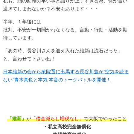
私も、頭の回転の早い事と語りが上手すぎる為、何か言い
過ぎてしまわないか？不安もあります・・・
半年、１年後には
批判、不安が一切聞かれなくなる、言動・行動・活動を期
待しています。
「あの時、長谷川さんを迎え入れた維新は流石だった」
と、言わせて下さいね！
日本維新の会から衆院選に出馬する長谷川豊が”空気を読ま
ない”青木真也と本気 本音のトークバトルを開催！
「維新」
が
「借金減らし増税なし」
で大阪でやったこと
・私立高校完全無償化