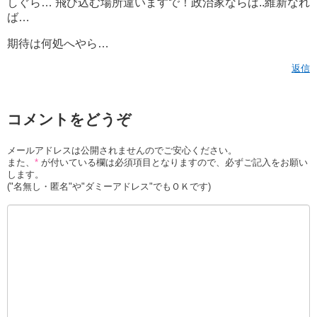
しぐら… 飛び込む場所違いますで！政治家ならば..維新なれ
ば…
期待は何処へやら…
返信
コメントをどうぞ
メールアドレスは公開されませんのでご安心ください。
また、
*
が付いている欄は必須項目となりますので、必ずご記入をお願い
します。
("名無し・匿名"や"ダミーアドレス"でもＯＫです)