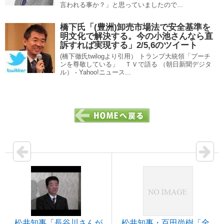
言われる事か？」と思っていましたので...
橋下氏「(豊洲)卸売市場法で安全基準を
明文化で解決する。今の小池さんなら直
訴すれば実現する」2/5,6のツイート
(橋下徹氏twilogより引用） トランプ大統領「プーチ
ンを尊敬している」 ＴＶで語る （朝日新聞デジタ
ル） - Yahoo!ニュース...
松井知事「長谷川さんが
松井知事・百田尚樹「全