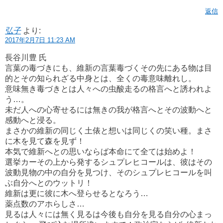
返信
弘子
より:
2017年2月7日 11:23 AM
長谷川豊 氏
言葉の毒づきにも、維新の言葉毒づくその先にある物は目
的とその知られざる中身とは、全くの毒意味離れし。
意味無き毒づきとは人々への虫酸走るの格言へと誘われよ
う…。
未だ人への心寄せるには無きの我が格言へとその波動へと
感動へと浸る。
まさかの維新の同じく土俵と想いは同じくの笑い種。まさ
に木を見て森を見ず！
本気で維新へとの思いならば本命にて全ては始めよ！
選挙カーその上から発するシュプレヒコールは、彼はその
波動見物の中の自分を見つけ、そのシュプレヒコールを叫
ぶ自分へとのウットリ！
維新は更に彼に木へ登らせるとなろう…
薬点数のアホらしさ…
見るは人々には無く見るは今後も自分を見る自分の心まっ