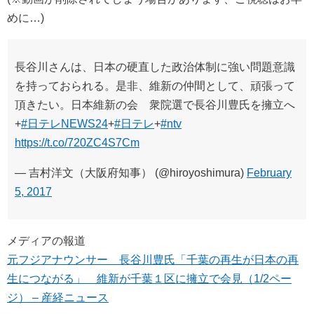
めに…)
長谷川さんは、日本の硬直した政治体制に強い問題意識
を持っておられる。是非、維新の仲間として、頑張って
頂きたい。日本維新の会 衆院選で長谷川豊氏を擁立へ
+
#日テレNEWS24
+
#日テレ
+
#ntv
https://t.co/720ZC4S7Cm
— 吉村洋文（大阪府知事） (@hiroyoshimura)
February
5, 2017
メディアの報道
元フジアナウンサー 長谷川豊氏「千葉の再生が日本の再
生につながる」 維新が千葉１区に擁立で会見（1/2ペー
ジ） – 産経ニュース