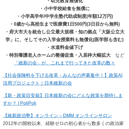
・幼児教育無償化
・小中学校給食を無償に
・小学高学年/中学生塾代助成制度(年額12万円)
・0歳から高校生まで医療費1日500円(3日目から無料)
・府大市大を統合し公立最大規模・知の拠点「大阪公立大
学」に、そしてその入学金授業料も無償化(医学部も含む)
・水道料金値下げ
・特別養護老人ホームの整備促進・入居枠大幅拡大
など
「維新の会」が、これまで行ってきた改革の数々
【社会保険料を下げる改革・みんなの声募集中！】政策AI
活用プロジェクト｜日本維新の会
【新・政策目安箱】日本維新の会にどんな政策を期待しま
すか？ | PoliPoli
【維新政治塾】オンライン – DMM オンラインサロン
2012年の開校以来、経験ゼロの初心者から数多くの政治家