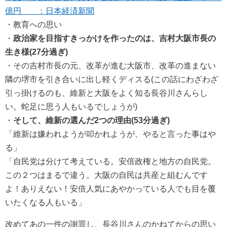
億円 ：日本経済新聞
・教育への思い
・
政治家を目指すきっかけを作ったのは、吉村大阪市長の
生き様(27分過ぎ)
・その吉村市長の元、改革が進む大阪市、改革の進まない
隣の堺市を引き合いに出し軽くディスる(この話にわざわざ
引っ掛けるのも、維新と大阪をよく知る長谷川さんらし
い。蛇足に思う人もいるでしょうが)
・
そして、維新の選んだ2つの理由(53分過ぎ)
「維新は嫌われようが叩かれようが、やると言った事はや
る」
「自民党は分けて考えている。安倍政権と地方の自民党。
この２つはまるで違う。大阪の自民は共産と組むんです
よ！ありえない！安倍人気にあやかっている人でも目を覆
いたくなる人もいる」
改めてあの一件の謝罪し、長谷川さんのかねてからの思い