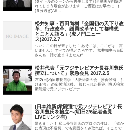
(タイトルのシーンから再生します) (※動画が削除さ
れてしまう場合があります、ご視聴はお早めに…)
(５分過ぎ)AB...
松井知事・百田尚樹「全国初の天下り改
革、行政改革、議員改革そして都構想
とことん語る」(虎ノ門ニュー
ス)2017.2.7
ついにこの日が来ました！ あそこは、ここがは、言
いません！ すべてが見どころです。 松井知事も百田
さんも、話が止まりません(^...
松井代表「元フジテレビアナ長谷川豊氏
擁立について」緊急会見 2017.2.5
2/12(日)柏原市長選挙「大阪維新の会 推薦候補 ふ
け正浩」 の応援演説後、 報じられた長谷川豊氏擁立
衆院選で元フジテレビアナ...
[日本維新]衆院選で元フジテレビアナ長
谷川豊氏を擁立へ(明日2/6記者会見
LIVEリンク有)
驚きました！ 私は長谷川氏のブログの件は、 「確か
に表現は不適切、でも意図をくみ取れば、そこまで