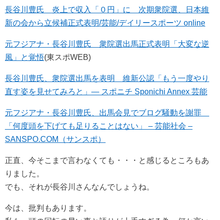
長谷川豊氏 炎上で収入「０円」に 次期衆院選、日本維
新の会から立候補正式表明/芸能/デイリースポーツ online
元フジアナ・長谷川豊氏 衆院選出馬正式表明「大変な逆
風」と覚悟
(東スポWEB)
長谷川豊氏、衆院選出馬を表明 維新公認「もう一度やり
直す姿を見せてみろと」― スポニチ Sponichi Annex 芸能
元フジアナ・長谷川豊氏、出馬会見でブログ騒動を謝罪
「何度頭を下げても足りることはない」 – 芸能社会 –
SANSPO.COM（サンスポ）
正直、今そこまで言わなくても・・・と感じるところもあ
りました。
でも、それが長谷川さんなんでしょうね。
今は、批判もあります。