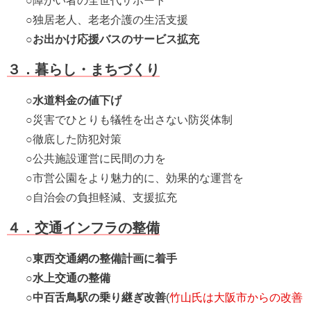
○障がい者の全世代サポート
○独居老人、老老介護の生活支援
○
お出かけ応援バスのサービス拡充
３．暮らし・まちづくり
○
水道料金の値下げ
○災害でひとりも犠牲を出さない防災体制
○徹底した防犯対策
○公共施設運営に民間の力を
○市営公園をより魅力的に、効果的な運営を
○自治会の負担軽減、支援拡充
４．交通インフラの整備
○
東西交通網の整備計画に着手
○
水上交通の整備
○
中百舌鳥駅の乗り継ぎ改善
(
竹山氏は大阪市からの改善