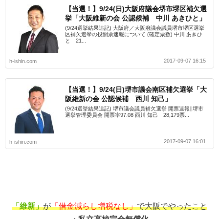
【当選！】9/24(日)大阪府議会堺市堺区補欠選
挙「大阪維新の会 公認候補 中川 あきひと」
(9/24選挙結果追記) 大阪府／大阪府議会議員堺市堺区選挙
区補欠選挙の投開票速報について (確定票数) 中川 あきひ
と 21...
2017-09-07 16:15
h-ishin.com
【当選！】9/24(日)堺市議会南区補欠選挙「大
阪維新の会 公認候補 西川 知己」
(9/24選挙結果追記) 堺市議会議員補欠選挙 開票速報∥堺市
選挙管理委員会 開票率97.08 西川 知己 28,179票...
2017-09-07 16:01
h-ishin.com
「維新」
が
「借金減らし増税なし」
で大阪でやったこと