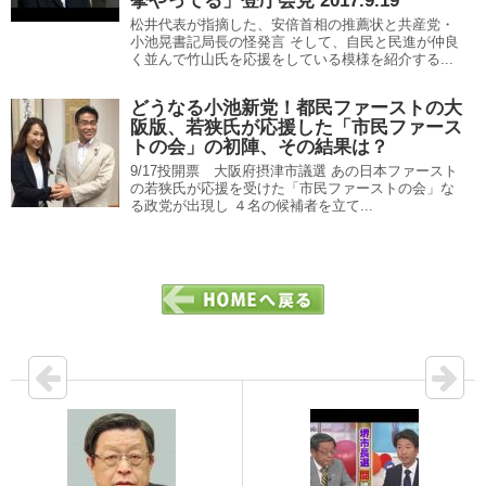
挙やってる」登庁会見 2017.9.19
松井代表が指摘した、安倍首相の推薦状と共産党・
小池晃書記局長の怪発言 そして、自民と民進が仲良
く並んで竹山氏を応援をしている模様を紹介する...
どうなる小池新党！都民ファーストの大
阪版、若狭氏が応援した「市民ファース
トの会」の初陣、その結果は？
9/17投開票 大阪府摂津市議選 あの日本ファースト
の若狭氏が応援を受けた「市民ファーストの会」な
る政党が出現し ４名の候補者を立て...