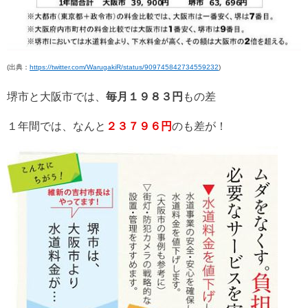
(出典：
https://twitter.com/WarugakiR/status/909745842734559232
)
堺市と大阪市では、
毎月１９８３円
もの差
１年間では、なんと
２３７９６円
のも差が！