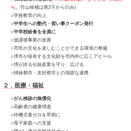
ら。
竹山候補は第2子からのみ)
○学校教育の向上
○
中学生への塾代・習い事クーポン発行
○
中学校給食を全員に
○放課後事業の改善
○市民が文化を楽しむことができる環境の整備
○堺市が保有する文化財を市内外に広くアピール
○堺が誇る伝統産業を守り、広げる
○姉妹都市・友好都市との強固な連携
２．医療・福祉
○
がん検診の無償化
○高齢者の健康増進
○待機児童ゼロを早期に
○母子家庭への支援