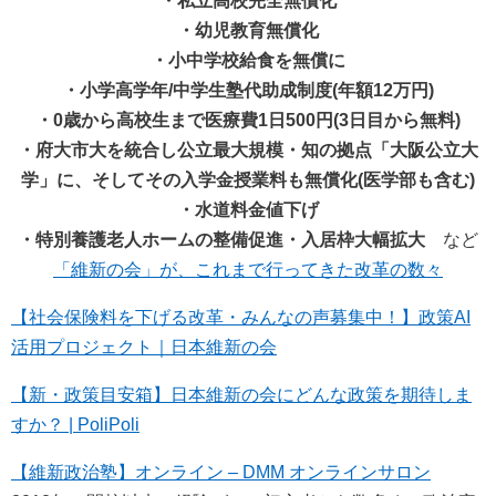
・私立高校完全無償化
・幼児教育無償化
・小中学校給食を無償に
・小学高学年/中学生塾代助成制度(年額12万円)
・0歳から高校生まで医療費1日500円(3日目から無料)
・府大市大を統合し公立最大規模・知の拠点「大阪公立大
学」に、そしてその入学金授業料も無償化(医学部も含む)
・水道料金値下げ
・特別養護老人ホームの整備促進・入居枠大幅拡大
など
「維新の会」が、これまで行ってきた改革の数々
【社会保険料を下げる改革・みんなの声募集中！】政策AI
活用プロジェクト｜日本維新の会
【新・政策目安箱】日本維新の会にどんな政策を期待しま
すか？ | PoliPoli
【維新政治塾】オンライン – DMM オンラインサロン