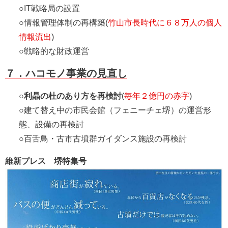
○IT戦略局の設置
○情報管理体制の再構築(
竹山市長時代に６８万人の個人
情報流出
)
○戦略的な財政運営
７．ハコモノ事業の見直し
○
利晶の杜のあり方を再検討
(
毎年２億円の赤字
)
○建て替え中の市民会館（フェニーチェ堺）の運営形
態、設備の再検討
○百舌鳥・古市古墳群ガイダンス施設の再検討
維新プレス 堺特集号