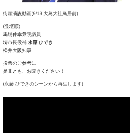
街頭演説動画(9/18 大鳥大社鳥居前)
(登壇順)
馬場伸幸衆院議員
堺市長候補
永藤 ひでき
松井大阪知事
投票のご参考に
是非とも、お聞きください！
(永藤 ひできのシーンから再生します)