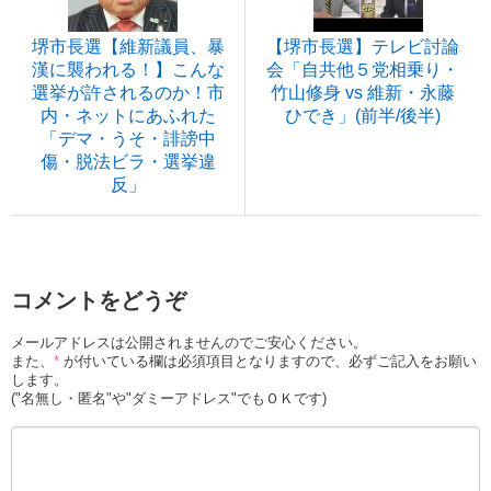
堺市長選【維新議員、暴
【堺市長選】テレビ討論
漢に襲われる！】こんな
会「自共他５党相乗り・
選挙が許されるのか！市
竹山修身 vs 維新・永藤
内・ネットにあふれた
ひでき」(前半/後半)
「デマ・うそ・誹謗中
傷・脱法ビラ・選挙違
反」
コメントをどうぞ
メールアドレスは公開されませんのでご安心ください。
また、
*
が付いている欄は必須項目となりますので、必ずご記入をお願い
します。
("名無し・匿名"や"ダミーアドレス"でもＯＫです)