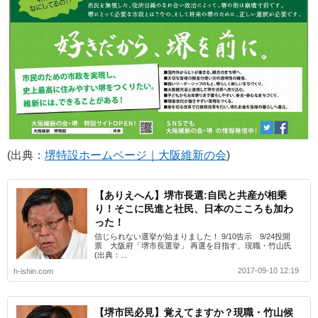
(出典：
堺特設ホームページ｜大阪維新の会
)
【ありえへん】堺市長選:自民と共産が相乗
り！そこに民進と社民、日本のこころも加わ
った！
信じられない選挙が始まりました！ 9/10告示 9/24投開
票 大阪府「堺市長選挙」 再選を目指す、現職・竹山氏
(出典：...
2017-09-10 12:19
h-ishin.com
【堺市民必見】覚えてますか？現職・竹山候