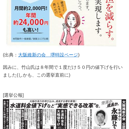
(出典：
大阪維新の会 堺特設ページ
)
因みに、竹山氏は８年間で１度だけ５０円の値下げを行い
ました(しかも、この選挙直前に)
[選挙公報]