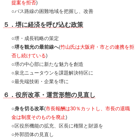
提案を拒否
)
○バス路線の困難地域を把握し、改善
５．堺に経済を呼び込む政策
○堺・成長戦略の策定
○
堺を観光の最前線へ
(
竹山氏は大阪府・市との連携を拒
否し続けている
)
○堺の中心部に新たな魅力を創造
○泉北ニュータウンを課題解決特区に
○最先端技術・企業を堺に
６．役所改革・運営形態の見直し
○
身を切る改革
(
市長報酬は30％カットし、市長の退職
金は制度そのものを廃止
)
○区役所機能の拡充、区長に権限と財源を
○外郭団体の見直し