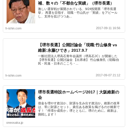
補、数々の「不都合な実績」（堺市長選）
激しい選挙戦が展開されている、9/24投開票「堺市長選
挙」 再選を目指す、現職・竹山氏が「実績」をアピール
し、支持を拡げつつあ...
2017-09-11 16:56
h-ishin.com
【堺市長選】公開討論会「現職:竹山修身 vs
維新:永藤ひでき」2017.9.7
一般社団法人堺高石青年会議所（堺高石JC）が開催した
【堺市長選】公開討論会 【出席者】 竹山修身氏（現職/自
民・民進・日本のこころ・...
2017-09-07 21:12
h-ishin.com
堺市長選特設ホームページ2017｜大阪維新の
会
借金を増やす政治か、財源を生み出す政治か。維新の改革
は、常に財源とセット。責任ある政策を掲げるのが維新で
す！「停滞か成長か」堺とともに。堺のために。維新は、
挑戦します！
oneosaka.jp