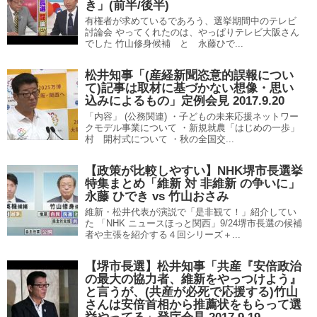
き」(前半/後半)
有権者が求めているであろう、選挙期間中のテレビ
討論会 やってくれたのは、やっぱりテレビ大阪さん
でした 竹山修身候補 と 永藤ひで...
松井知事「(産経新聞恣意的誤報につい
て)記事は取材に基づかない想像・思い
込みによるもの」定例会見 2017.9.20
「内容」 (公務関連) ・子どもの未来応援ネットワー
クモデル事業について ・新規就農「はじめの一歩」
村 開村式について ・秋の全国交...
【政策が比較しやすい】NHK堺市長選挙
特集まとめ「維新 対 非維新 の争いに」
永藤 ひでき vs 竹山おさみ
維新・松井代表が演説で「是非観て！」紹介してい
た 「NHK ニュースほっと関西」9/24堺市長選の候補
者や主張を紹介する４回シリーズ＋...
【堺市長選】松井知事「共産『安倍政治
の最大の協力者、維新をやっつけよう』
と言うが、(共産が必死で応援する)竹山
さんは安倍首相から推薦状をもらって選