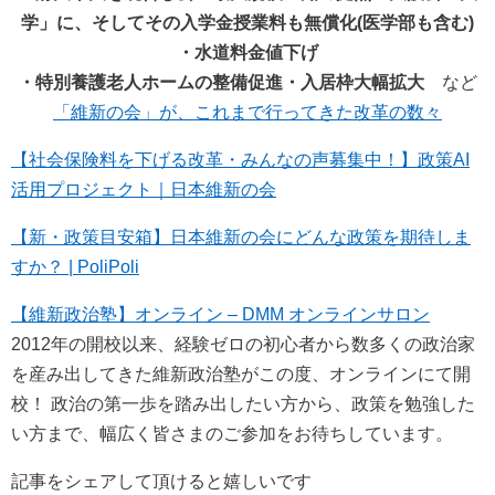
学」に、そしてその入学金授業料も無償化(医学部も含む)
・水道料金値下げ
・特別養護老人ホームの整備促進・入居枠大幅拡大
など
「維新の会」が、これまで行ってきた改革の数々
【社会保険料を下げる改革・みんなの声募集中！】政策AI
活用プロジェクト｜日本維新の会
【新・政策目安箱】日本維新の会にどんな政策を期待しま
すか？ | PoliPoli
【維新政治塾】オンライン – DMM オンラインサロン
2012年の開校以来、経験ゼロの初心者から数多くの政治家
を産み出してきた維新政治塾がこの度、オンラインにて開
校！ 政治の第一歩を踏み出したい方から、政策を勉強した
い方まで、幅広く皆さまのご参加をお待ちしています。
記事をシェアして頂けると嬉しいです