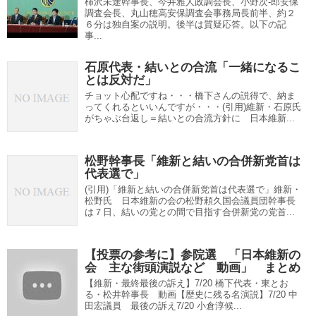
柿沢未途幹事長、今井雅人政調会長、小野次-郎安保
調査会長、丸山穂高安保調査会事務局長前半、約２
６分は独自案の説明。後半は質疑応答。以下の記
事...
石原代表・結いとの合流「一緒になるこ
とは反対だ」
チョット心配ですね・・・橋下さんの説得で、納ま
ってくれるといいんですが・・・(引用)維新・石原氏
がちゃぶ台返し＝結いとの合流方針に 日本維新...
松野幹事長「維新と結いの合併新党首は
代表選で」
(引用)「維新と結いの合併新党首は代表選で」維新・
松野氏 日本維新の会の松野頼久国会議員団幹事長
は７日、結いの党との間で目指す合併新党の党首...
【投票の参考に】参院選 「日本維新の
会 主な街頭演説など 動画」 まとめ
【維新・最終最後の訴え】7/20 橋下代表・東とお
る・松井幹事長 動画【歴史に残る名演説】7/20 中
田宏議員 最後の訴え7/20 小倉淳候...