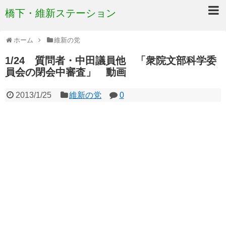
橋下・維新ステーション
ホーム
維新の党
1/24 質問者・中田議員他 「衆院文部科学委
員会の閉会中審査」 動画
2013/1/25
維新の党
0