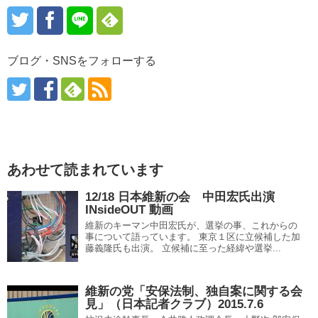
ブログ・SNSをフォローする
あわせて読まれています
12/18 日本維新の会 中田宏氏出演
INsideOUT 動画
維新のキーマン中田宏氏が、選挙の事、これからの
事について語っています。 東京１区に立候補した加
藤義隆氏も出演。 立候補に至った経緯や選挙...
維新の党「安保法制、独自案に関する会
見」（日本記者クラブ）2015.7.6