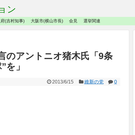
ョン
府(吉村知事)
大阪市(横山市長)
会見
選挙関連
言のアントニオ猪木氏「9条
”を」
2013/6/15
維新の党
0