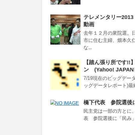
テレメンタリー20
動画
去年１２月の衆院選。
市に住む主婦、畑本久
な...
【踏ん張り所です!
ン (Yahoo! JA
7/19現在のビッグデータ
ッグデータレポート)最
橋下代表 参院選後
民主党は一部の方とに、
表 参院選後に「民み」