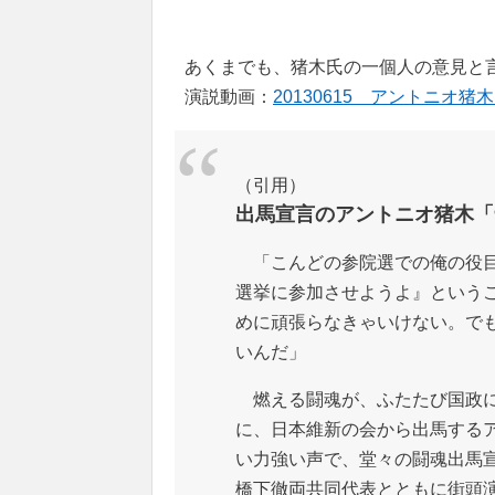
あくまでも、猪木氏の一個人の意見と
演説動画：
20130615 アントニオ
（引用）
出馬宣言のアントニオ猪木「
「こんどの参院選での俺の役目
選挙に参加させようよ』という
めに頑張らなきゃいけない。で
いんだ」
燃える闘魂が、ふたたび国政に
に、日本維新の会から出馬するア
い力強い声で、堂々の闘魂出馬
橋下徹両共同代表とともに街頭