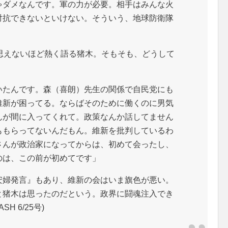
ゃダメなんです。軍の力が必要。相手はみんな火
対抗できないといけない。そういう、地球防衛隊
思えないほど熱く語る猪木。そもそも、どうして
いたんです。森（喜朗）先生の関係で自民党にも
維新が困ってる。ならばそのために働くのに男気
んが間に入ってくれて。政策なんか話してません
ももらってないんだもん。維新を批判しているわ
さんが政治家になってからは、初めて会ったし、
のは、この前が初めてです」
婦発言』もあり、維新の会はいま旗色が悪い。
と猪木は思ったのだという。政界に闘魂注入でき
H 6/25号)