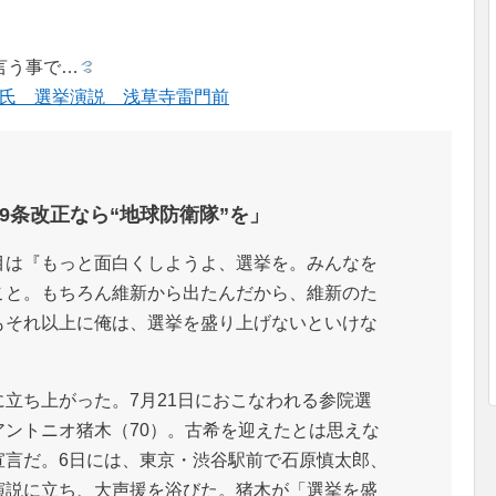
言う事で…
猪木氏 選挙演説 浅草寺雷門前
9条改正なら“地球防衛隊”を」
は『もっと面白くしようよ、選挙を。みんなを
こと。もちろん維新から出たんだから、維新のた
もそれ以上に俺は、選挙を盛り上げないといけな
立ち上がった。7月21日におこなわれる参院選
ントニオ猪木（70）。古希を迎えたとは思えな
宣言だ。6日には、東京・渋谷駅前で石原慎太郎、
演説に立ち、大声援を浴びた。猪木が「選挙を盛