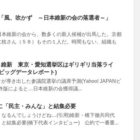
13「風、吹かず ～日本維新の会の落選者～」
日本維新の会から、数多くの新人候補が出馬した。京都
仁枝さん（５８）もその１人だ。時間もない、組織も
!】維新 東京・愛知選挙区はギリギリ当落ライ
PANビッグデータレポート)
が導き出した参議院選挙の議席予測(Yahoo! JAPANビ
終版によると…日本維新の会獲得議...
に「民主・みんな」と結集必要
なるんでしょうけどね…(引用)維新・橋下徹共同代
と結集必要(橋下代表インタビュー) 公約で一番重...