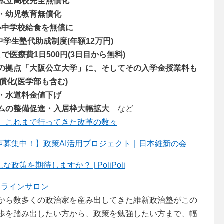
私立高校完全無償化
・幼児教育無償化
小中学校給食を無償に
中学生塾代助成制度(年額12万円)
で医療費1日500円(3日目から無料)
の拠点「大阪公立大学」に、そしてその入学金授業料も
償化(医学部も含む)
・水道料金値下げ
ムの整備促進・入居枠大幅拡大
など
、これまで行ってきた改革の数々
募集中！】政策AI活用プロジェクト｜日本維新の会
を期待しますか？ | PoliPoli
ンラインサロン
者から数多くの政治家を産み出してきた維新政治塾がこの
一歩を踏み出したい方から、政策を勉強したい方まで、幅