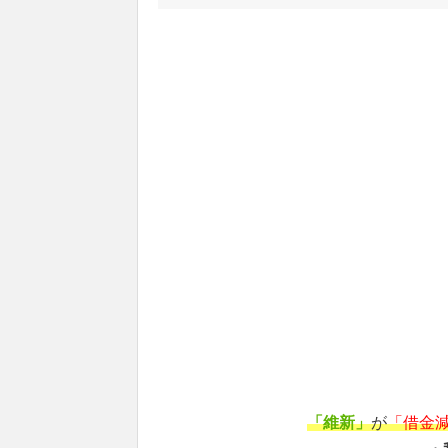
「維新」
が
「借金