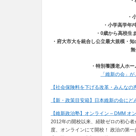
・
・
・小学高学年/
・0歳から高校生ま
・府大市大を統合し公立最大規模・知
無
・特別養護老人ホー
「維新の会」が
【社会保険料を下げる改革・みんなの声
【新・政策目安箱】日本維新の会にどんな政策
【維新政治塾】オンライン – DMM オ
2012年の開校以来、経験ゼロの初心
度、オンラインにて開校！ 政治の第