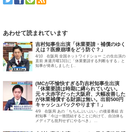
あわせて読まれています
吉村知事生出演「休業要請・補償のゆく
えは？医療崩壊をどう防ぐ？」
4/10 在阪局 全国ネットワイドショー この生出演の
直前 来週月曜13日に「休業要請する判断をする」と
知事が発表しました (...
(MCが不愉快すぎる⁉)吉村知事生出演
「休業要請は時期に縛られていない。
元々大赤字だった大阪府、大幅改善した
が休業補償する財源は無い。出前500円
キャッシュバックやります！」
4/9 在阪局 あの「ちちんぷいぷい」の後釜番組 吉
村知事「今は一致団結することに向けて、自治体も
メディアも批判せずにやるべき」 ...