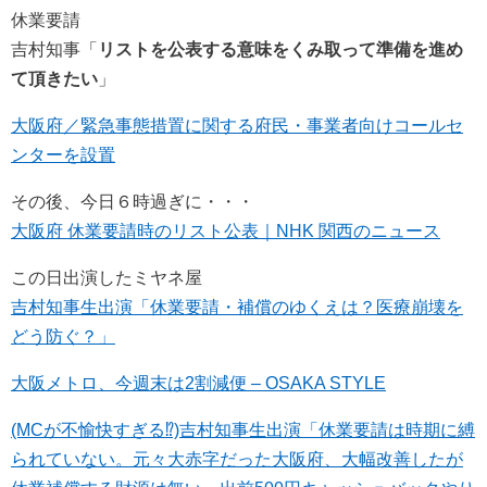
休業要請
吉村知事「
リストを公表する意味をくみ取って準備を進め
て頂きたい
」
大阪府／緊急事態措置に関する府民・事業者向けコールセ
ンターを設置
その後、今日６時過ぎに・・・
大阪府 休業要請時のリスト公表｜NHK 関西のニュース
この日出演したミヤネ屋
吉村知事生出演「休業要請・補償のゆくえは？医療崩壊を
どう防ぐ？」
大阪メトロ、今週末は2割減便 – OSAKA STYLE
(MCが不愉快すぎる⁉)吉村知事生出演「休業要請は時期に縛
られていない。元々大赤字だった大阪府、大幅改善したが