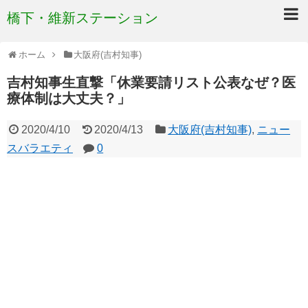
橋下・維新ステーション
ホーム
大阪府(吉村知事)
吉村知事生直撃「休業要請リスト公表なぜ？医
療体制は大丈夫？」
2020/4/10
2020/4/13
大阪府(吉村知事)
,
ニュー
スバラエティ
0