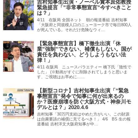
吉村知事生出演・ノーベル賞本庶佑教授
緊急提言「”非常事態宣言”今すべきこと
は？」
4/11 在阪局 全国ネット 朝の報道番組 吉村知事
「大阪府と同規模人口のニューヨーク市で毎日800人
が死んでいる。それだけ危険なウィ...
【緊急事態宣言】橋下徹生出演「休
業”強制”できない、補償もしない。国が
責任を負わない、どうしようもない法
律！」
4/11 在阪局 ニュースバラエティー 橋下氏「陰性で
した」 (※動画がすぐに削除されてしまうと思いま
す、ご視聴はお早めに…...
【新型コロナ】吉村知事生出演「”緊急
事態宣言”発令で知事に何が出来るの
か？医療崩壊を防ぐ大阪方式・神奈川モ
デルとは？」2020.4.6
吉村知事「30万円支給はやめた方がいい。この財源
は自粛要請の補償に充てるべき！」 4/6 BS 生の報
道番組 吉村洋文大阪府知事が中...