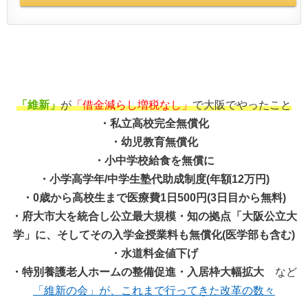
「維新」
が
「借金減らし増税なし」
で大阪でやったこと
・私立高校完全無償化
・幼児教育無償化
・小中学校給食を無償に
・小学高学年/中学生塾代助成制度(年額12万円)
・0歳から高校生まで医療費1日500円(3日目から無料)
・府大市大を統合し公立最大規模・知の拠点「大阪公立大
学」に、そしてその入学金授業料も無償化(医学部も含む)
・水道料金値下げ
・特別養護老人ホームの整備促進・入居枠大幅拡大
など
「維新の会」が、これまで行ってきた改革の数々