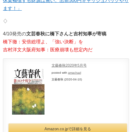
休業補償する財源は無い。出前500円キャッシュバックやり
ます！」
♢
4/10発売の
文芸春秋に橋下さんと吉村知事が寄稿
橋下徹：安倍総理よ、「強い決断」を
吉村洋文大阪府知事：医療崩壊も想定内だ
文藝春秋2020年5月号
posted with
amachazl
文藝春秋 (2020-04-10)
Amazon.co.jpで詳細を見る