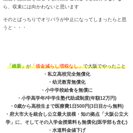
ら、収束には向かわないと思います
そのとばっちりでオリパラが中止になってしまったらと思
うと・・・
「維新」
が
「借金減らし増税なし」
で大阪でやったこと
・私立高校完全無償化
・幼児教育無償化
・小中学校給食を無償に
・小学高学年/中学生塾代助成制度(年額12万円)
・0歳から高校生まで医療費1日500円(3日目から無料)
・府大市大を統合し公立最大規模・知の拠点「大阪公立大
学」に、そしてその入学金授業料も無償化(医学部も含む)
・水道料金値下げ