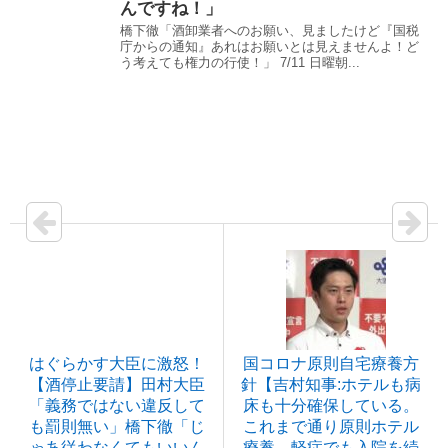
んですね！」
橋下徹「酒卸業者へのお願い、見ましたけど『国税
庁からの通知』あれはお願いとは見えませんよ！ど
う考えても権力の行使！」 7/11 日曜朝...
はぐらかす大臣に激怒！
国コロナ原則自宅療養方
【酒停止要請】田村大臣
針【吉村知事:ホテルも病
「義務ではない違反して
床も十分確保している。
も罰則無い」橋下徹「じ
これまで通り原則ホテル
ゃあ従わなくてもいいん
療養、軽症でも入院を続