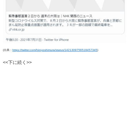
(出典：
https://twitter.com/hiroyoshimura/status/1421309756518457345
)
<<下に続く>>