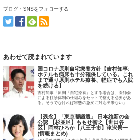
ブログ・SNSをフォローする
あわせて読まれています
国コロナ原則自宅療養方針【吉村知事:
ホテルも病床も十分確保している。これ
まで通り原則ホテル療養、軽症でも入院
を続ける】
吉村知事「原則『自宅療養』とする場合は、医師会
による往診体制の仕組みをセットで整える必要があ
る。そうでなければ容態の急変に対応出来ない」 ...
【残念】「東京都議選」 日本維新の会
公認 【杉並区】ももせ智之【世田谷
区】岡林ひろか【八王子市】滝沢景一
(情報まとめ)