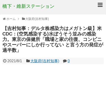
橋下・維新ステーション
ホーム
大阪府(吉村知事)
【吉村知事：デルタ株感染力はメガトン級】米
CDC：(空気感染する)水ぼうそう並みの感染
力。東京の保健所「職場と家の往復、コンビニ
やスーパーにしか行ってない と言う方の発症が
過半数」
2021/8/1
大阪府(吉村知事)
0