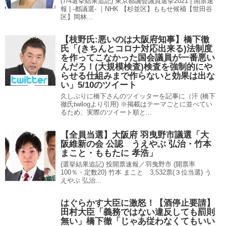
(7/4選挙結果追記) 東京都議会議員選挙2021 | 開票速
報 | -都議選- ｜NHK 【杉並区】ももせ候補【世田谷
区】岡林...
【枝野氏:悪いのは大阪府知事】橋下徹
氏「(きちんとコロナ対応出来る)法制度
を作ってこなかった国会議員が一番悪い
んだろ！(大規模検査)検査を強制的にや
らせる仕組みまで作らないと効果は出な
い」5/10のツイート
久しぶりに橋下さんのツイッターを記事に（汗 (橋下
徹氏twilogより引用) ※掲載はテーマごとに並べてい
るため、実際のツイート順と...
【全員当選】大阪府 羽曳野市議選「大
阪維新の会 公認 うえやぶ 弘治・竹本
まこと・ももたに 孝浩」
(選挙結果追記) 投開票速報／羽曳野市 (開票率
100％・定数20) 竹本 まこと 3,532票(３位当選) う
えやぶ 弘治...
はぐらかす大臣に激怒！【酒停止要請】
田村大臣「義務ではない違反しても罰則
無い」橋下徹「じゃあ従わなくてもいい