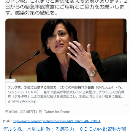
(出典：
https://twitter.com/hiroyoshimura/status/1421306250487209984
)
デルタ株、水痘に匹敵する感染力 ＣＤＣの内部資料が警