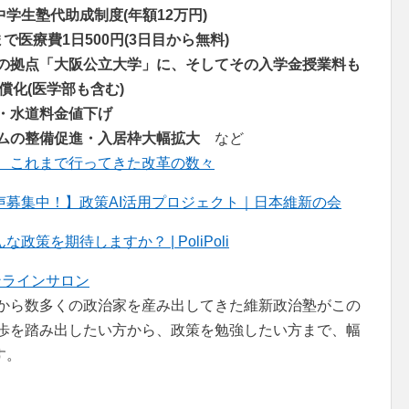
中学生塾代助成制度(年額12万円)
で医療費1日500円(3日目から無料)
の拠点「大阪公立大学」に、そしてその入学金授業料も
償化(医学部も含む)
・水道料金値下げ
ムの整備促進・入居枠大幅拡大
など
、これまで行ってきた改革の数々
募集中！】政策AI活用プロジェクト｜日本維新の会
を期待しますか？ | PoliPoli
ンラインサロン
者から数多くの政治家を産み出してきた維新政治塾がこの
一歩を踏み出したい方から、政策を勉強したい方まで、幅
す。