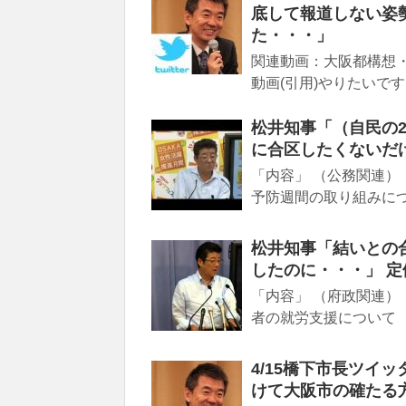
底して報道しない姿
た・・・」
関連動画：大阪都構想・
動画(引用)やりたいで
松井知事「（自民の
に合区したくないだけ」
「内容」 （公務関連）
予防週間の取り組みにつ
松井知事「結いとの
したのに・・・」 定例会
「内容」 （府政関連）
者の就労支援について 
4/15橋下市長ツイ
けて大阪市の確たる