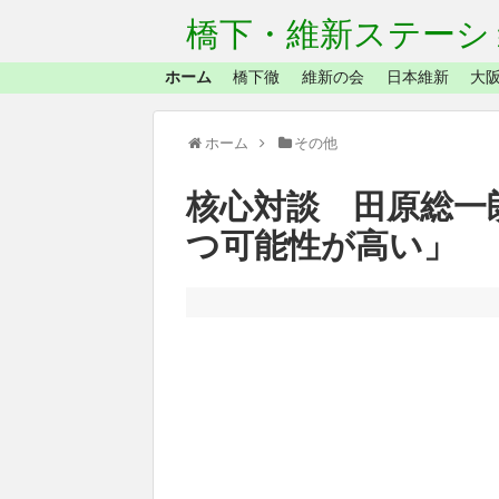
橋下・維新ステーシ
ホーム
橋下徹
維新の会
日本維新
大阪
ホーム
その他
核心対談 田原総一
つ可能性が高い」