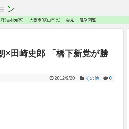
ョン
府(吉村知事)
大阪市(横山市長)
会見
選挙関連
朗×田崎史郎 「橋下新党が勝
2012/9/20
その他
0