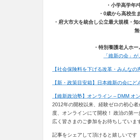
・小学高学年/
・0歳から高校生ま
・府大市大を統合し公立最大規模・知
無
・特別養護老人ホー
「維新の会」が
【社会保険料を下げる改革・みんなの声
【新・政策目安箱】日本維新の会にどんな政策
【維新政治塾】オンライン – DMM オ
2012年の開校以来、経験ゼロの初心
度、オンラインにて開校！ 政治の第
広く皆さまのご参加をお待ちしていま
記事をシェアして頂けると嬉しいです