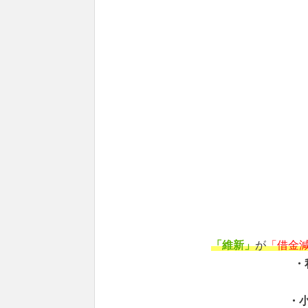
「維新」
が
「借金
・
・