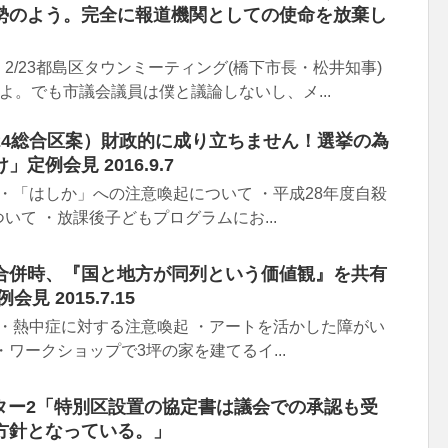
勢のよう。完全に報道機関としての使命を放棄し
2/23都島区タウンミーティング(橋下市長・松井知事)
すよ。でも市議会議員は僕と議論しないし、メ...
24総合区案）財政的に成り立ちません！選挙の為
定例会見 2016.9.7
 ・「はしか」への注意喚起について ・平成28年度自殺
いて ・放課後子どもプログラムにお...
合併時、『国と地方が同列という価値観』を共有
見 2015.7.15
 ・熱中症に対する注意喚起 ・アートを活かした障がい
・ワークショップで3坪の家を建てるイ...
ッター2「特別区設置の協定書は議会での承認も受
方針となっている。」