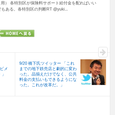
より引用） 各特別区が保険料サポート給付金を配ればいい
ある。各特別区の判断RT @yuki...
9/20 橋下氏ツイッター 「これ
レビメ
までの地下鉄売店と劇的に変わ
・」
った。品揃えだけでなく、公共
料金の支払いもできるようにな
った。これが改革だ。」