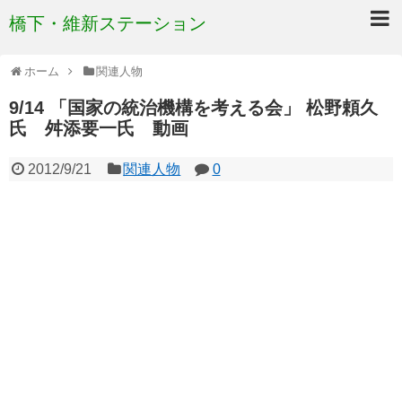
橋下・維新ステーション
ホーム
関連人物
9/14 「国家の統治機構を考える会」 松野頼久
氏 舛添要一氏 動画
2012/9/21
関連人物
0