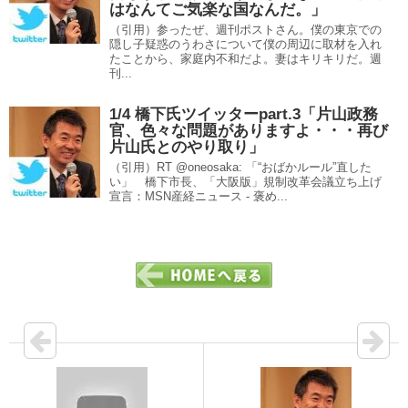
はなんてご気楽な国なんだ。」
（引用）参ったぜ、週刊ポストさん。僕の東京での
隠し子疑惑のうわさについて僕の周辺に取材を入れ
たことから、家庭内不和だよ。妻はキリキリだ。週
刊...
1/4 橋下氏ツイッターpart.3「片山政務
官、色々な問題がありますよ・・・再び
片山氏とのやり取り」
（引用）RT @oneosaka: 「“おばかルール”直した
い」 橋下市長、「大阪版」規制改革会議立ち上げ
宣言：MSN産経ニュース - 褒め...