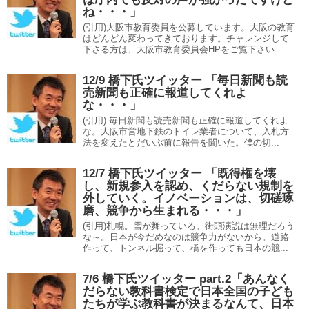
ね・・・」
(引用)大阪市教育委員を公募しています。大阪の教育
はどんどん変わってきております。チャレンジして
下さる方は、大阪市教育委員会HPをご覧下さい...
12/9 橋下氏ツイッター 「毎日新聞も読
売新聞も正確に報道してくれよ
な・・・」
(引用) 毎日新聞も読売新聞も正確に報道してくれよ
な。大阪市営地下鉄のトイレ業者について、入札方
法を変えたとだいぶ前に報告を聞いた。僕の切...
12/7 橋下氏ツイッター 「既得権を壊
し、新規参入を認め、くだらない規制を
外していく。イノベーションは、切磋琢
磨、競争から生まれる・・・」
(引用)札幌。雪が舞っている。街頭演説は無理だろう
な～。日本が今だめなのは競争力がないから。道路
作って、トンネル掘って、橋を作っても日本の競...
7/6 橋下氏ツイッター part.2「あんなく
だらない教科書検定で日本全国の子ども
たちが学ぶ教科書が決まるなんて、日本