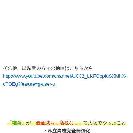
その他、出席者の方々の動画はこちらから
http://www.youtube.com/channel/UCJ2_LKFCppIuSXMhX-
cTOEg?feature=g-user-u
「維新」
が
「借金減らし増税なし」
で大阪でやったこと
・私立高校完全無償化