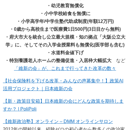
・幼児教育無償化
・小中学校給食を無償に
・小学高学年/中学生塾代助成制度(年額12万円)
・0歳から高校生まで医療費1日500円(3日目から無料)
・府大市大を統合し公立最大規模・知の拠点「大阪公立大
学」に、そしてその入学金授業料も無償化(医学部も含む)
・水道料金値下げ
・特別養護老人ホームの整備促進・入居枠大幅拡大
など
「維新の会」が、これまで行ってきた改革の数々
【社会保険料を下げる改革・みんなの声募集中！】政策AI
活用プロジェクト｜日本維新の会
【新・政策目安箱】日本維新の会にどんな政策を期待しま
すか？ | PoliPoli
【維新政治塾】オンライン – DMM オンラインサロン
2012年の開校以来、経験ゼロの初心者から数多くの政治家